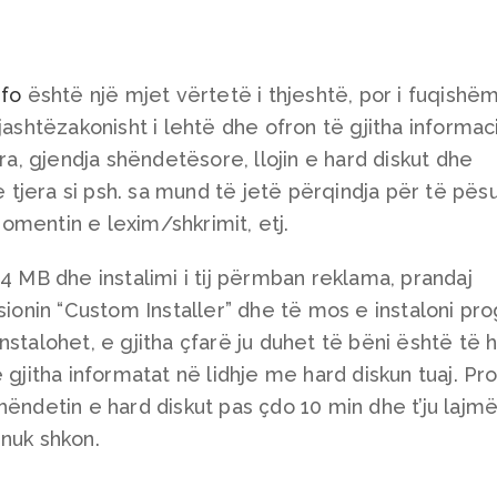
nfo
është një mjet vërtetë i thjeshtë, por i fuqishë
jashtëzakonisht i lehtë dhe ofron të gjitha informa
ura, gjendja shëndetësore, llojin e hard diskut dhe
 e tjera si psh. sa mund të jetë përqindja për të pës
mentin e lexim/shkrimit, etj.
4 MB dhe instalimi i tij përmban reklama, prandaj
psionin “Custom Installer” dhe të mos e instaloni pr
stalohet, e gjitha çfarë ju duhet të bëni është të 
 gjitha informatat në lidhje me hard diskun tuaj. Pr
hëndetin e hard diskut pas çdo 10 min dhe t’ju lajm
nuk shkon.