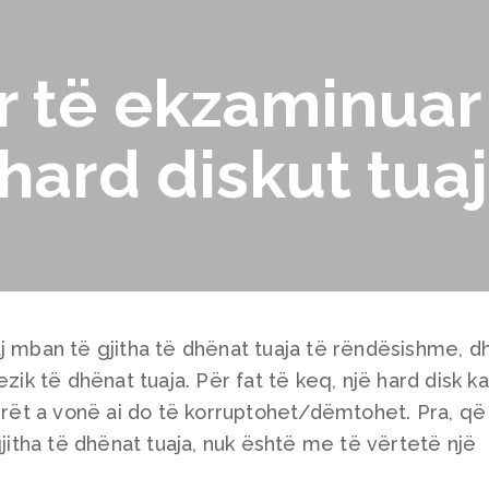
r të ekzaminuar
hard diskut tuaj
j mban të gjitha të dhënat tuaja të rëndësishme, d
zik të dhënat tuaja. Për fat të keq, një hard disk ka
herët a vonë ai do të korruptohet/dëmtohet. Pra, që
gjitha të dhënat tuaja, nuk është me të vërtetë një