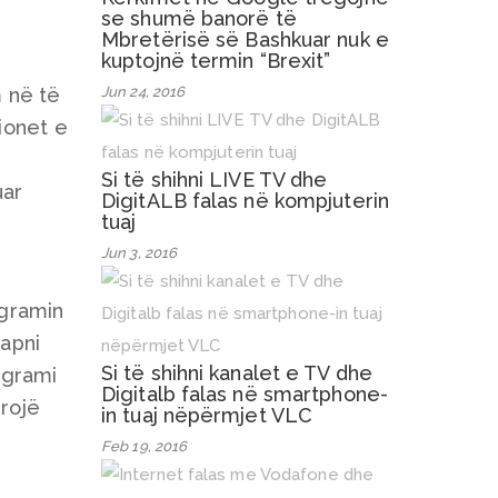
se shumë banorë të
Mbretërisë së Bashkuar nuk e
kuptojnë termin “Brexit”
Jun 24, 2016
m në të
cionet e
Si të shihni LIVE TV dhe
uar
DigitALB falas në kompjuterin
tuaj
Jun 3, 2016
ogramin
hapni
Si të shihni kanalet e TV dhe
ogrami
Digitalb falas në smartphone-
ërojë
in tuaj nëpërmjet VLC
Feb 19, 2016