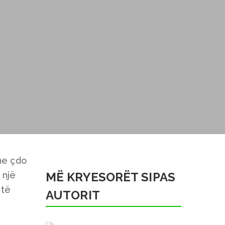
he çdo
 një
MË KRYESORËT SIPAS
 të
AUTORIT