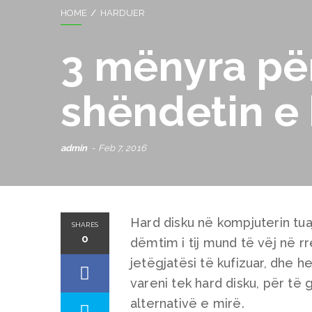
HOME
HARDUER
3 mënyra pë
shëndetin e 
admin
Feb 7, 2016
Hard disku në kompjuterin tua
SHARES
0
dëmtim i tij mund të vëj në rre
jetëgjatësi të kufizuar, dhe 
vareni tek hard disku, për të 
alternativë e mirë.