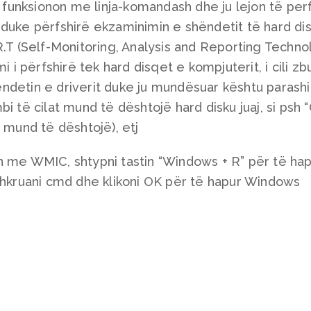
funksionon me linja-komandash dhe ju lejon të pe
duke përfshirë ekzaminimin e shëndetit të hard dis
R.T (Self-Monitoring, Analysis and Reporting Technol
i i përfshirë tek hard disqet e kompjuterit, i cili zb
ndetin e driverit duke ju mundësuar kështu parash
i të cilat mund të dështojë hard disku juaj, si psh 
 mund të dështojë), etj
n me WMIC, shtypni tastin “Windows + R” për të ha
 shkruani cmd dhe klikoni OK për të hapur Windows