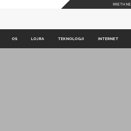
RRETH NE
ti shkarkoni falas
t iOS edhe ato Android në të
OS
LOJRA
TEKNOLOGJI
INTERNET
 tuaj