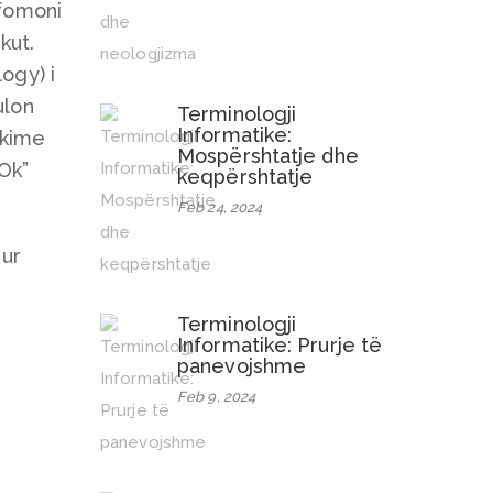
rfomoni
kut.
ogy) i
ulon
Terminologji
Informatike:
ikime
Mospërshtatje dhe
“Ok”
keqpërshtatje
Feb 24, 2024
pur
Terminologji
Informatike: Prurje të
panevojshme
Feb 9, 2024