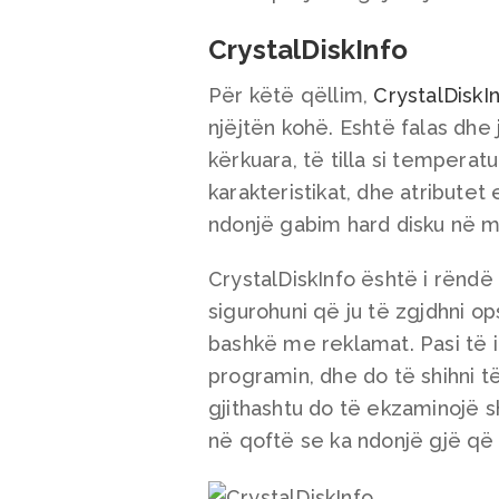
CrystalDiskInfo
Për këtë qëllim,
CrystalDiskI
njëjtën kohë. Eshtë falas dhe 
kërkuara, të tilla si temperat
karakteristikat, dhe atributet
ndonjë gabim hard disku në mo
CrystalDiskInfo është i rëndë 
sigurohuni që ju të zgjdhni o
bashkë me reklamat. Pasi të in
programin, dhe do të shihni të
gjithashtu do të ekzaminojë s
në qoftë se ka ndonjë gjë që 