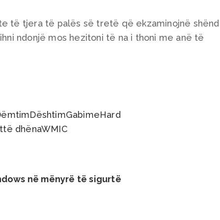
te të tjera të palës së tretë që ekzaminojnë shënd
ihni ndonjë mos hezitoni të na i thoni me anë të
Dëmtim
Dështim
Gabime
Hard
t
të dhëna
WMIC
indows në mënyrë të sigurtë