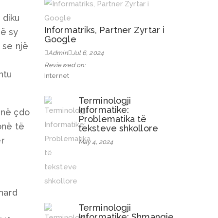
 diku
Informatriks, Partner Zyrtar i
jë sy
Google
 se një
Admin
Jul 6, 2024
Reviewed on:
htu
Internet
Terminologji
Informatike:
 në çdo
Problematika të
onë të
teksteve shkollore
ër
May 4, 2024
hard
Terminologji
Informatike: Shmangie