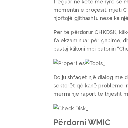
treguar në këtë mënyrë se m
momentin e proçesit, mjeti C
njoftojë gjithashtu nëse ka nj
Për të përdorur CHKDSK, kliko
t’a ekzaminuar për gabime, dhe 
pastaj klikoni mbi butonin “Che
Do ju shfaqet një dialog me 
sektorët që kanë probleme, nd
merrni një raport të thjesht m
Përdorni WMIC