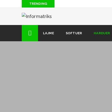
TRENDING
Disa aplikacione me pagesë për iPhone të cilat mund 
Një karikues gjenial i cili funksionon edhe me pajisje
njëjtën kohë
LAJME
SOFTUER
HARDUER
Shpikja dhe Përdorimet e Tranzistorit
Si të shihni LIVE TV dhe DigitALB falas në kompjuterin