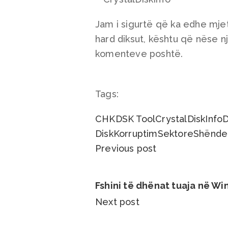
Jam i sigurtë që ka edhe mje
hard diksut, kështu që nëse nj
komenteve poshtë.
Tags:
CHKDSK Tool
CrystalDiskInfo
Disk
Korruptim
Sektore
Shënde
Previous post
Fshini të dhënat tuaja në W
Next post