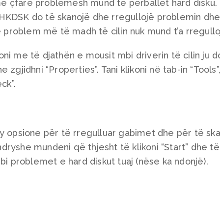
e çfarë problemesh mund të përballet hard disku.
HKDSK do të skanojë dhe rregullojë problemin dhe 
ë problem më të madh të cilin nuk mund t’a rregullo
ni me të djathën e mousit mbi driverin të cilin ju d
zgjidhni “Properties”. Tani klikoni në tab-in “Tools”
ck”.
dy opsione për të rregulluar gabimet dhe për të sk
ryshe mundeni që thjesht të klikoni “Start” dhe të
bi problemet e hard diskut tuaj (nëse ka ndonjë).