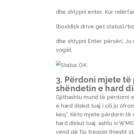
dhe shtypni enter. Kur ndërfaq
[box]disk drive get status[/bo
dhe shtypni Enter përsëri. Ju 
vogël.
3. Përdoni mjete të
shëndetin e hard di
Gjithashtu mund të përdorni 
e hard diskut tuaj i cili ju o
keq”. Këto mjete përdorin të n
hard diskut tuaj, ashtu si WMI
vend që t’ju tregojn thjesht st