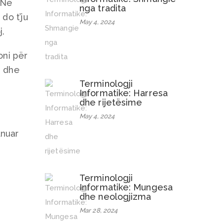
 Në
nga tradita
do t’ju
May 4, 2024
j.
oni për
, dhe
Terminologji
Informatike: Harresa
dhe rijetësime
May 4, 2024
anuar
Terminologji
Informatike: Mungesa
dhe neologjizma
Mar 28, 2024