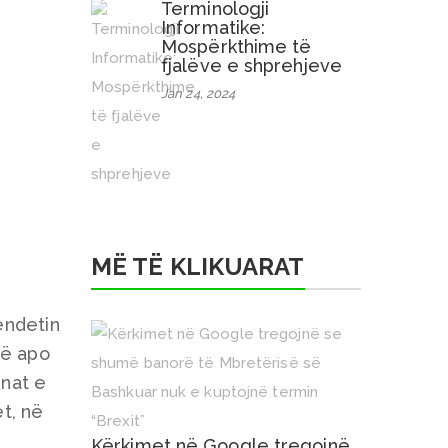
Terminologji
Informatike:
Mospërkthime të
fjalëve e shprehjeve
Jan 24, 2024
ë
MË TË KLIKUARAT
ëndetin
rë apo
ënat e
et, në
Kërkimet në Google tregojnë