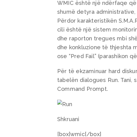
WMIC është një ndërfaqe që 
shumë detyra administrative, 
Përdor karakteristikën S.M.A.
cili është një sistem monitorim
dhe raporton tregues mbi shë
dhe konkluzione të thjeshta mb
ose “Pred Fail” (parashikon që
Për të ekzaminuar hard disku
tabelën dialogues Run. Tani,
Command Prompt.
Shkruani
[box]wmic[/box]