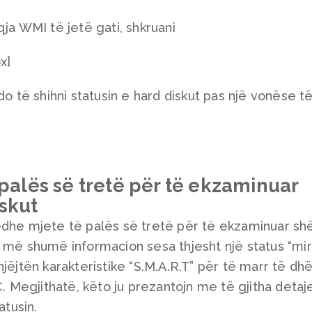
ja WMI të jetë gati, shkruani
x]
do të shihni statusin e hard diskut pas një vonëse t
 palës së tretë për të ekzaminuar
skut
edhe mjete të palës së tretë për të ekzaminuar sh
fron më shumë informacion sesa thjesht një status “mi
jëjtën karakteristike “S.M.A.R.T” për të marr të dh
C. Megjithatë, këto ju prezantojn me të gjitha detaj
atusin.