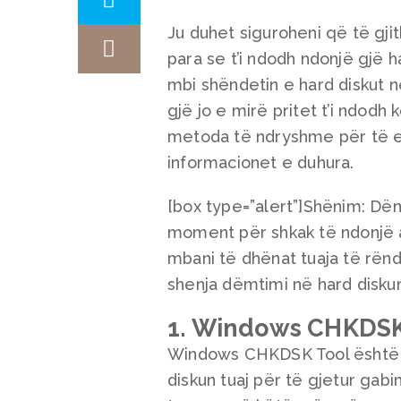
Ju duhet siguroheni që të gjit
para se t’i ndodh ndonjë gjë h
mbi shëndetin e hard diskut n
gjë jo e mirë pritet t’i ndodh 
metoda të ndryshme për të e
informacionet e duhura.
[box type=”alert”]Shënim: Dë
moment për shkak të ndonjë 
mbani të dhënat tuaja të rëndë
shenja dëmtimi në hard diskun
1. Windows CHKDSK
Windows CHKDSK Tool është nj
diskun tuaj për të gjetur gab