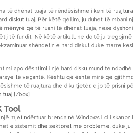
ha të dhënat tuaja të rëndësishme i keni të ruajtura
ard diskut tuaj. Për këtë qëllim, ju duhet të mbani n
ë mënyrë që të ruani të dhënat tuaja, nëse dyshoni
këtij të fundit. Në këtë artikull, ne do të ju tregojmë
kzaminuar shëndetin e hard diskut duke marrë kës
mtimi apo dështimi i një hard disku mund të ndodhë
arsye të veçantë. Kështu që është mirë që gjithm
sishme të ruajtura dhe diku tjetër, e jo të prisni p
 tuaj.[/box]
 Tool
ë mjet ndërtuar brenda në Windows i cili skanon 
imet e sistemit dhe sektorët me probleme, duke ju