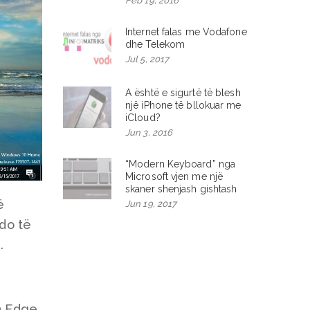
Feb 19, 2016
Internet falas me Vodafone
dhe Telekom
Jul 5, 2017
A është e sigurtë të blesh
një iPhone të bllokuar me
iCloud?
Jun 3, 2016
“Modern Keyboard” nga
Microsoft vjen me një
skaner shenjash gishtash
ë
Jun 19, 2017
 do të
.
n Edge,