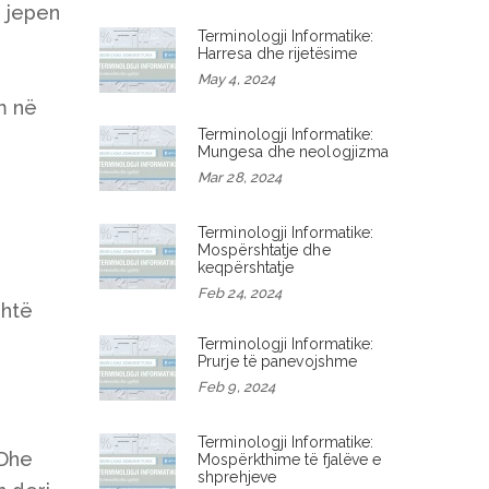
u jepen
Terminologji Informatike:
Harresa dhe rijetësime
May 4, 2024
im në
Terminologji Informatike:
Mungesa dhe neologjizma
Mar 28, 2024
Terminologji Informatike:
Mospërshtatje dhe
keqpërshtatje
Feb 24, 2024
shtë
Terminologji Informatike:
Prurje të panevojshme
Feb 9, 2024
Terminologji Informatike:
 Dhe
Mospërkthime të fjalëve e
shprehjeve