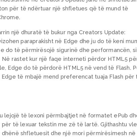
fton për të ndërtuar një shfletues që të mund të
 Chrome.
rrin një dhuratë të bukur nga Creators Update:
vizohen paraprakisht në Edge dhe ju do të keni mun
izje do të përmirësojë sigurinë dhe performancën, s
. Në rastet kur një faqe interneti përdor HTML5 pë
ale, Edge do të përdorë HTML5 në vend të Flash. 
ë Edge të mbajë mend preferencat tuaja Flash për 
 t’ju lejojë të lexoni përmbajtjet në formatet ePub d
për të lexuar tekstin me zë të lartë. Gjithashtu vl
 dhënë shfletuesit dhe një mori përmirësimesh në s