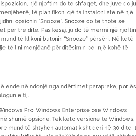
spozicion, një njoftim do të shfaqet, dhe juve do j
 menjëherë, të planifikoni që ta instaloni atë në një
idhni opsionin “Snooze”. Snooze do të thotë se
et për tre ditë. Pas kësaj, ju do të merrni një njoft
u mund të klikoni butonin “Snooze” përsëri. Në këtë
dje të lini mënjëanë përditësimin për një kohë të
irë ende në ndonjë nga ndërtimet paraprake, por ë
ogun e tij.
 Windows Pro, Windows Enterprise ose Windows
 më shumë opsione. Tek këto versione të Windows,
re mund të shtyhen automatikisht deri në 30 ditë.