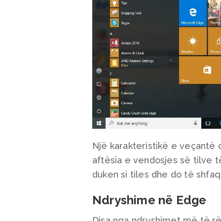
Një karakteristikë e veçantë
aftësia e vendosjes së tilve t
duken si tiles dhe do të shfaq
Ndryshime në Edge
Disa nga ndryshimet më të r