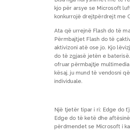
kjo për arsye se Microsoft lu
konkurrojë drejtpërdrejt me
Ata që urrejnë Flash do të ma
Përmbajtjet Flash do të çakti
aktivizoni atë ose jo. Kjo lëv
do të zgjasë jetën e baterisë
ofruar përmbajtje multimedi
kësaj, ju mund të vendosni q
individuale.
Një tjetër tipar i ri: Edge do
Edge do të ketë dhe aftësinë 
përdmendet se Microsoft i ka