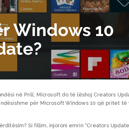
për Windows 10
date?
ësi në Prill, Microsoft do të lëshoj Creators Upda
ndësishme për Microsoft Windows 10 që pritet të 
ditësim? Si fillim, injoroni emrin “Creators Update