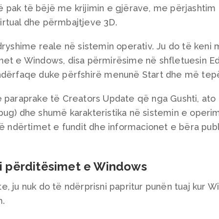
 pak të bëjë me krijimin e gjërave, me përjashtim 
 virtual dhe përmbajtjeve 3D.
dryshime reale në sistemin operativ. Ju do të keni
met e Windows, disa përmirësime në shfletuesin E
ndërfaqe duke përfshirë menunë Start dhe më tepë
e paraprake të Creators Update që nga Gushti, ato
ug) dhe shumë karakteristika në sistemin e operimi
në ndërtimet e fundit dhe informacionet e bëra pub
i përditësimet e Windows
, ju nuk do të ndërprisni papritur punën tuaj kur 
m.