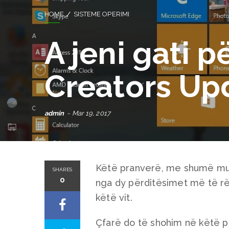
HOME
SISTEME OPERIMI
A jeni gati 
Creators Up
admin
Mar 19, 2017
Këtë pranverë, me shumë mund
SHARES
0
nga dy përditësimet më të rë
këtë vit.
Çfarë do të shohim në këtë për