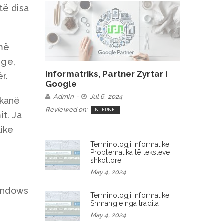
të disa
 më
dge,
Informatriks, Partner Zyrtar i
r.
Google
Admin
Jul 6, 2024
 kanë
Reviewed on:
INTERNET
t. Ja
like
Terminologji Informatike:
Problematika të teksteve
shkollore
May 4, 2024
Windows
Terminologji Informatike:
Shmangie nga tradita
May 4, 2024