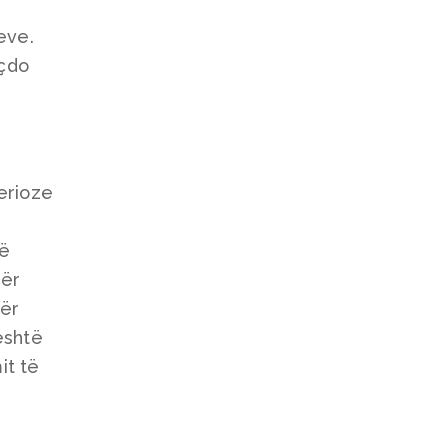
eve.
 çdo
erioze
në
për
për
është
it të