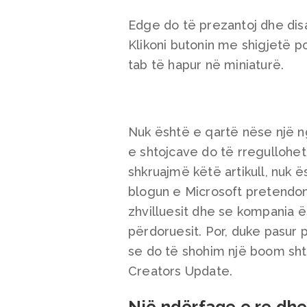
Edge do të prezantoj dhe disa
Klikoni butonin me shigjetë po
tab të hapur në miniaturë.
Nuk është e qartë nëse një 
e shtojcave do të rregulloh
shkruajmë këtë artikull, nuk 
blogun e Microsoft pretendo
zhvilluesit dhe se kompania ë
përdoruesit. Por, duke pasur 
se do të shohim një boom sht
Creators Update.
Një ndërfaqe e re dh