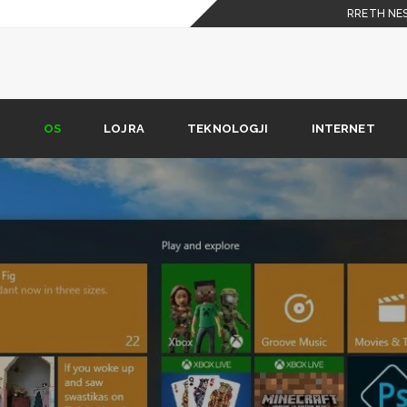
RRETH NE
45 në 22 Euro
 dhe karakteristika të iPhone
R
OS
LOJRA
TEKNOLOGJI
INTERNET