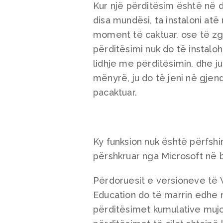
Kur një përditësim është në di
disa mundësi, ta instaloni atë
moment të caktuar, ose të zgj
përditësimi nuk do të instaloh
lidhje me përditësimin, dhe j
mënyrë, ju do të jeni në gjen
pacaktuar.
Ky funksion nuk është përfsh
përshkruar nga Microsoft në bl
Përdoruesit e versioneve të
Education do të marrin edhe
përditësimet kumulative mujo