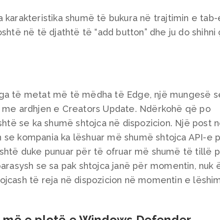
 karakteristika shumë të bukura në trajtimin e tab-
shtë në të djathtë të “add button” dhe ju do shihni
nga të metat më të mëdha të Edge, një mungesë s
et me ardhjen e Creators Update. Ndërkohë që po
është se ka shumë shtojca në dispozicion. Një post 
n se kompania ka lëshuar më shumë shtojca API-e 
shtë duke punuar për të ofruar më shumë të tillë 
parasysh se sa pak shtojca janë për momentin, nuk 
ojcash të reja në dispozicion në momentin e lëshim
e më e plotë e Windows Defender