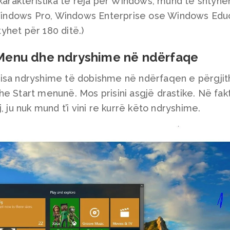
 karakteristika të reja për Windows, mund të shtyhe
r Windows Pro, Windows Enterprise ose Windows Educ
yhet për 180 ditë.)
 Menu dhe ndryshime në ndërfaqe
disa ndryshime të dobishme në ndërfaqen e përgji
e Start menunë. Mos prisini asgjë drastike. Në fakt
, ju nuk mund t’i vini re kurrë këto ndryshime.