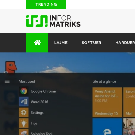
TRENDING
Qeveria ul limitin e taksimit të blerjeve online nga 1
Apple prezanton iPhone SE, një iPhone me ekran 4 inç
6s, i cili do të kushtojë $400
Ku mund të lexoni libra shqip në Internet?
LAJME
SOFTUER
HARDUE
Galaxy S20 Ultra, vendos një standard të ri