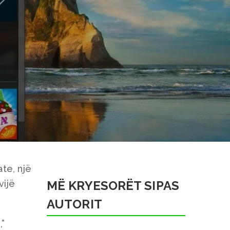
te, një
vijë
MË KRYESORËT SIPAS
AUTORIT
,”