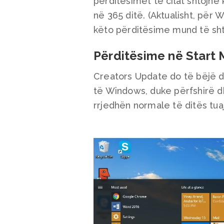
përditësimet të cilat shtojnë
në 365 ditë. (Aktualisht, pë
këto përditësime mund të sht
Përditësime në Start
Creators Update do të bëjë 
të Windows, duke përfshirë dh
rrjedhën normale të ditës tuaj