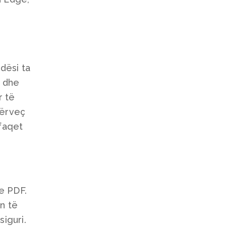
dësi ta
i dhe
r të
Përveç
faqet
he PDF.
en të
iguri.