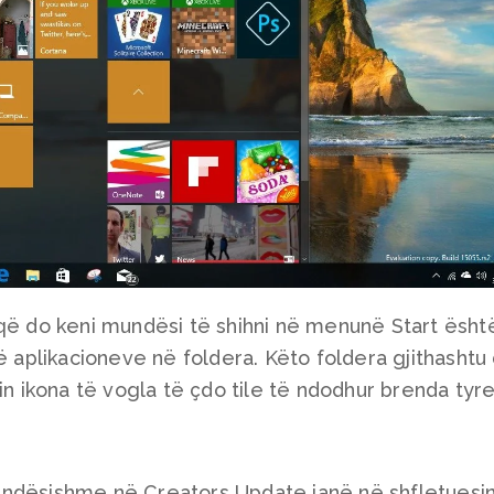
 që do keni mundësi të shihni në menunë Start ësht
ë aplikacioneve në foldera. Këto foldera gjithashtu
in ikona të vogla të çdo tile të ndodhur brenda tyre
ëndësishme në Creators Update janë në shfletuesi