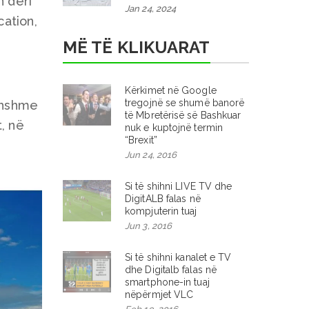
n deri
Jan 24, 2024
ation,
MË TË KLIKUARAT
Kërkimet në Google
tregojnë se shumë banorë
thshme
të Mbretërisë së Bashkuar
, në
nuk e kuptojnë termin
“Brexit”
Jun 24, 2016
Si të shihni LIVE TV dhe
DigitALB falas në
kompjuterin tuaj
Jun 3, 2016
Si të shihni kanalet e TV
dhe Digitalb falas në
smartphone-in tuaj
nëpërmjet VLC