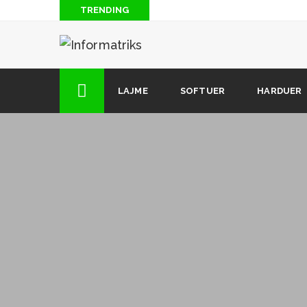
TRENDING
CIA mund ta kthejë router-in tuaj në një përgjues
Shqyrtim rreth shfletuesit më të ri Vivaldi
Dhjetë gjërat që nuk i dinit për Nikola Tesla
LAJME
SOFTUER
HARDUER
Si të hapim Facebook me foto në telefon me 0 Lekë