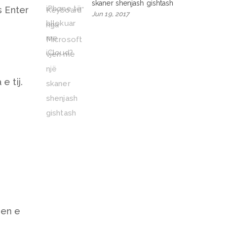
skaner shenjash gishtash
s Enter
Jun 19, 2017
e tij.
jen e