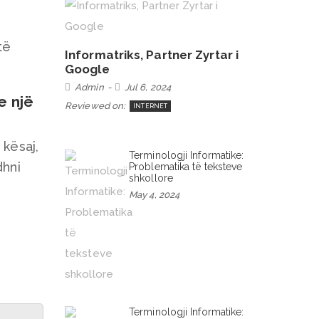
të
Informatriks, Partner Zyrtar i
Google
Admin
Jul 6, 2024
e një
Reviewed on:
INTERNET
 kësaj,
Terminologji Informatike:
dhni
Problematika të teksteve
shkollore
May 4, 2024
Terminologji Informatike: