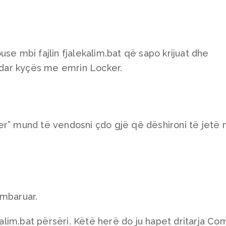
se mbi fajlin fjalekalim.bat që sapo krijuat dhe
kedar kyçës me emrin Locker.
er” mund të vendosni çdo gjë që dëshironi të jetë
 mbaruar.
ekalim.bat përsëri. Këtë herë do ju hapet dritarja 