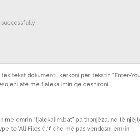
successfully
 tek tekst dokumenti, kërkoni për tekstin “Enter-You
jeni atë me fjalëkalimin që dëshironi.
n me emrin “fjalekalim.bat” pa thonjëza, në të njëj
pe to ‘All Files (*.*)‘ dhe më pas vendosni emrin