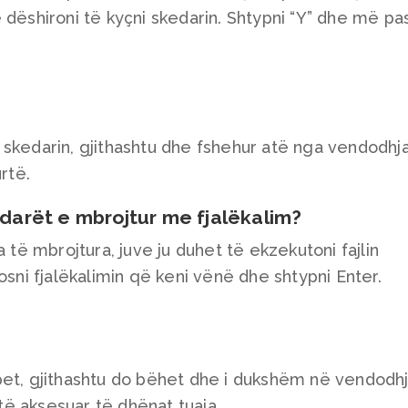
 dëshironi të kyçni skedarin. Shtypni “Y” dhe më pa
skedarin, gjithashtu dhe fshehur atë nga vendodhja 
rtë.
edarët e mbrojtur me fjalëkalim?
a të mbrojtura, juve ju duhet të ekzekutoni fajlin
osni fjalëkalimin që keni vënë dhe shtypni Enter.
pet, gjithashtu do bëhet dhe i dukshëm në vendodh
 të aksesuar të dhënat tuaja.