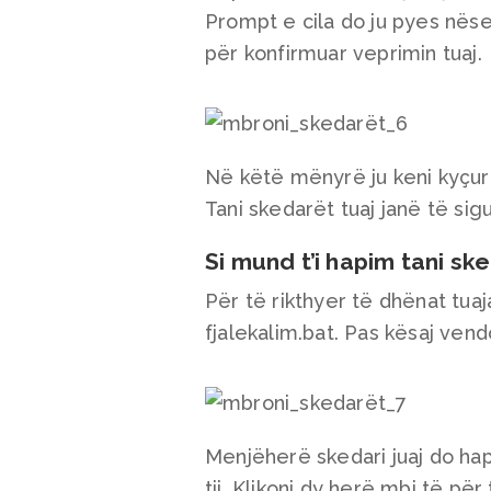
Prompt e cila do ju pyes nëse
për konfirmuar veprimin tuaj.
Në këtë mënyrë ju keni kyçur 
Tani skedarët tuaj janë të sigu
Si mund t’i hapim tani sk
Për të rikthyer të dhënat tuaj
fjalekalim.bat. Pas kësaj vend
Menjëherë skedari juaj do ha
tij. Klikoni dy herë mbi të për