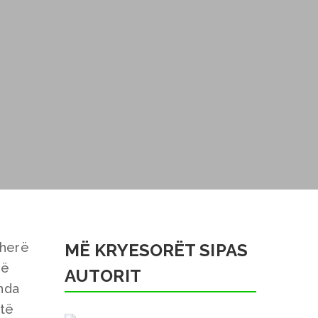
ëherë
MË KRYESORËT SIPAS
në
AUTORIT
nda
 të