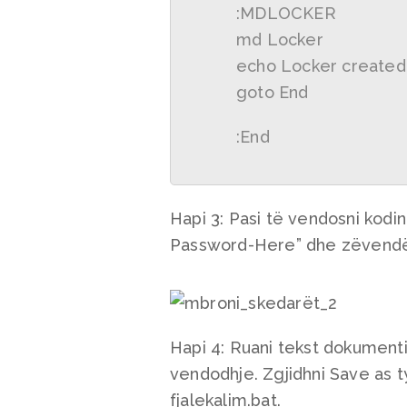
:MDLOCKER
md Locker
echo Locker created 
goto End
:End
Hapi 3: Pasi të vendosni kodin
Password-Here” dhe zëvendëso
Hapi 4: Ruani tekst dokumenti
vendodhje. Zgjidhni Save as ty
fjalekalim.bat.