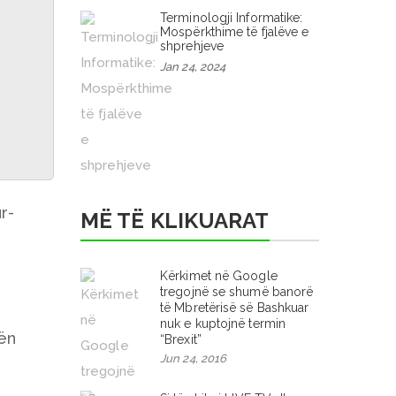
Terminologji Informatike:
Mospërkthime të fjalëve e
shprehjeve
Jan 24, 2024
r-
MË TË KLIKUARAT
Kërkimet në Google
tregojnë se shumë banorë
të Mbretërisë së Bashkuar
nuk e kuptojnë termin
tën
“Brexit”
Jun 24, 2016