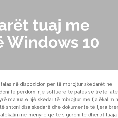
arët tuaj me
në Windows 10
falas në dispozicion për të mbrojtur skedarët në
oni të përdorni një softuerë të palës së tretë, at
yrë manuale një skedar të mbrojtur me fjalëkalim 
të shtoni disa skedarë dhe dokumente të tjera bre
fjalëkalim në mënyrë që të siguroni të dhënat tuaja