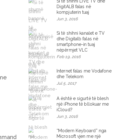
Si të shihni LIVE TV dhe
DigitALB falas në
kompjuterin tuaj
Jun 3, 2016
Si të shihni kanalet e TV
dhe Digitalb falas në
smartphone-in tuaj
nëpërmjet VLC
Feb 19, 2016
Internet falas me Vodafone
 me
dhe Telekom
Jul 5, 2017
A është e sigurtë të blesh
një iPhone të bllokuar me
iCloud?
Jun 3, 2016
“Modern Keyboard” nga
Command
Microsoft vjen me një