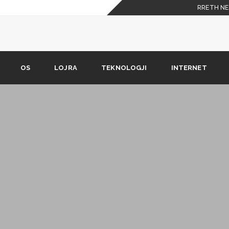
RRETH NE
OS
LOJRA
TEKNOLOGJI
INTERNET
? (vetëm për numra Vodafone)