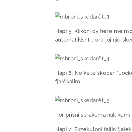
Hapi 5: Klikoni dy herë me mou
automatikisht do krijoj një s
Hapi 6: Në këtë skedar “Lock
fjalëkalim.
Por prisni se akoma nuk kemi
Hapi 7: Ekzekutoni fajlin fjal