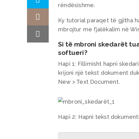
rëndësishme.
Ky tutorial paraqet të gjitha h
mbrojtur me fjalëkalim në Wi
Si të mbroni skedarët tu
softueri?
Hapi 1: Fillimisht hapni sked
krijoni një tekst dokument du
New > Text Document.
Hapi 2: Hapni tekst dokument