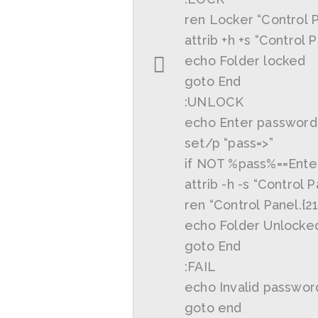
ren Locker “Control
attrib +h +s “Contro
echo Folder locked
goto End
:UNLOCK
echo Enter password 
set/p “pass=>”
if NOT %pass%==Ente
attrib -h -s “Contro
ren “Control Panel.
echo Folder Unlocked
goto End
:FAIL
echo Invalid passwor
goto end