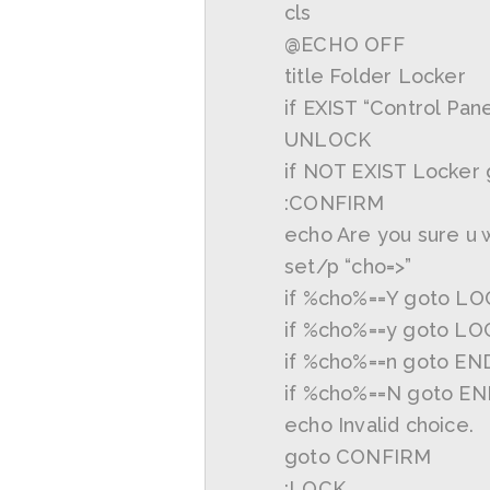
cls
@ECHO OFF
title Folder Locker
if EXIST “Control P
UNLOCK
if NOT EXIST Locke
:CONFIRM
echo Are you sure u 
set/p “cho=>”
if %cho%==Y goto L
if %cho%==y goto LO
if %cho%==n goto EN
if %cho%==N goto E
echo Invalid choice.
goto CONFIRM
:LOCK