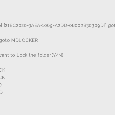
anel.{21EC2020-3AEA-1069-A2DD-08002B30309D}” go
r goto MDLOCKER
want to Lock the folder(Y/N)
OCK
CK
D
ND