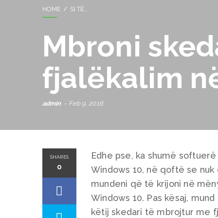
HOME
SI TË...
Mbroni sked
fjalëkalim 
admin
Feb 9, 2016
Edhe pse, ka shumë softuerë 
SHARES
0
Windows 10, në qoftë se nuk d
mundeni që të krijoni në mën
Windows 10. Pas kësaj, mund 
këtij skedari të mbrojtur me 