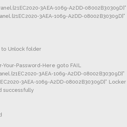
 Panel.{21EC2020-3AEA-1069-A2DD-08002B30309D}”
l Panel.{21EC2020-3AEA-1069-A2DD-08002B30309D}”
to Unlock folder
r-Your-Password-Here goto FAIL
l Panel.{21EC2020-3AEA-1069-A2DD-08002B30309D}”
{21EC2020-3AEA-1069-A2DD-08002B30309D}” Locker
 successfully
d