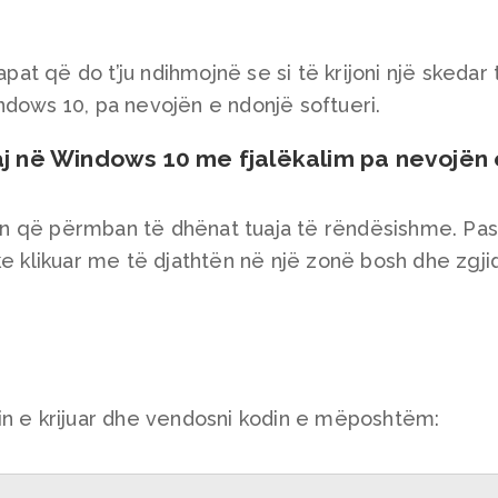
apat që do t’ju ndihmojnë se si të krijoni një skedar 
ndows 10, pa nevojën e ndonjë softueri.
aj në Windows 10 me fjalëkalim pa nevojën 
arin që përmban të dhënat tuaja të rëndësishme. Pas
ke klikuar me të djathtën në një zonë bosh dhe zgji
in e krijuar dhe vendosni kodin e mëposhtëm: