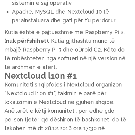
sistemin e saj operativ
Apache, MySQL dhe Nextcloud 10 të
parainstaluara dhe gati për t’u përdorur
Kutia është e pajtueshme me Raspberry Pi 2,
(
nuk përfshihet
). Kutia gjithashtu mund të
mbajë Raspberry Pi 3 dhe oDroid C2. Këto do
të mbështeten nga softueri në një version në
të ardhmen e afërt.
Nextcloud l10n #1
Komuniteti shqipfoles i Nextcloud organizon
“Nextcloud l10n #1”, takimin e parë për
lokalizimin e Nextcloud në gjuhën shqipe.
Anëtarët e këtij komuniteti, por edhe çdo
person tjetër që dëshiron të bashkohet, do të
takohen më dt 28.12.2016 ora 17:30 në