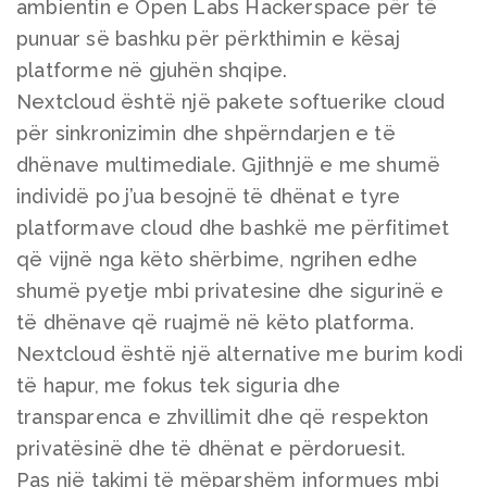
ambientin e Open Labs Hackerspace për të
punuar së bashku për përkthimin e kësaj
platforme në gjuhën shqipe.
Nextcloud
është një pakete softuerike cloud
për sinkronizimin dhe shpërndarjen e të
dhënave multimediale. Gjithnjë e me shumë
individë po j’ua besojnë të dhënat e tyre
platformave cloud dhe bashkë me përfitimet
që vijnë nga këto shërbime, ngrihen edhe
shumë pyetje mbi privatesine dhe sigurinë e
të dhënave që ruajmë në këto platforma.
Nextcloud është një alternative me burim kodi
të hapur, me fokus tek siguria dhe
transparenca e zhvillimit dhe që respekton
privatësinë dhe të dhënat e përdoruesit.
Pas një takimi
të mëparshëm informues mbi