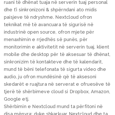
ruani të dhënat tuaja në serverin tuaj personal
dhe t’i sinkronizoni & shpërndani ato midis
paisjeve të ndryshme. Nextcloud ofron
teknikat më të avancuara të sigurisë në
industrinë open source, ofron mjete për
menaxhimin e rrjedhës së punës, për
monitorimin e aktivitetit në serverin tuaj, klient
mobile dhe desktop për të aksesuar të dhënat,
sinkronizim të kontakteve dhe të kalendarit,
mund të bëni telefonata të sigurta video dhe
audio, ju ofron mundësinë që të aksesoni
skedarët e ruajtura në serverat e ofruesëve të
tjerë të shërbimeve cloud si Dropbox, Amazon,
Google etj.
Shërbimin e Nextcloud mund ta përfitoni në
disa mënyra: duke shkarkuar Nextcloud dhe ta