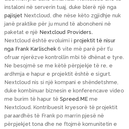
instaloni në serverin tuaj, duke blerë një nga
pajisjet
Nextcloud, dhe nëse këto zgjidhje nuk
janë praktike për ju mund të abonoheni në
paketat e një
Nextcloud Providers.
Nextcloud është evoluimi i
projektit të nisur
nga Frank Karlischek
6 vite më parë për t’u
ofruar njerëzve kontrollin mbi të dhënat e tyre.
Ne besojmë se me këtë përpjekje të re, e
ardhmja e hapur e projektit është e sigurt.
Nextcloud nis si një kompani e shëndetshme,
duke kombinuar biznesin e konferencave video
me burim të hapur të
Spreed.ME
me
Nextcloud. Kontribuesit kryesorë të projektit
paraardhës të Frank po marrin pjesë në
përpjekjet tona dhe ne ftojmë komunitetin e