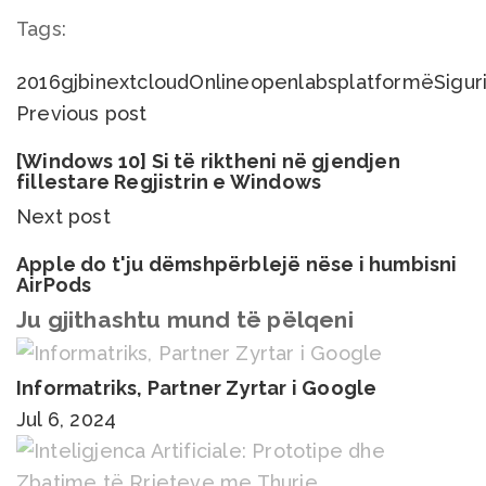
Tags:
2016
gjbi
nextcloud
Online
openlabs
platformë
Sigur
Previous post
[Windows 10] Si të riktheni në gjendjen
fillestare Regjistrin e Windows
Next post
Apple do t'ju dëmshpërblejë nëse i humbisni
AirPods
Ju gjithashtu mund të pëlqeni
Informatriks, Partner Zyrtar i Google
Jul 6, 2024