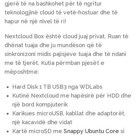
gjerë të na bashkohet për të ngritur
teknologjinë cloud të vetë-hostuar dhe të
hapur në një nivel të ri!
Nextcloud Box është cloud juaj privat. Ruan të
dhënat tuaja dhe ju mundëson që të
sinkronizoni midis pajisjeve tuaja dhe të ndani
me të tjerët. Kutia përmban pjesët e
mëposhtme:
Hard Disk 1 TB USB3 nga WDLabs
Kutinë Nextcloud me hapësirë për HDD dhe
një bord kompjuterik
Karikues microUSB, kabllat dhe adaptorët,
një kacavidë dhe vidat
Kartë microSD me
Snappy Ubuntu Core
si