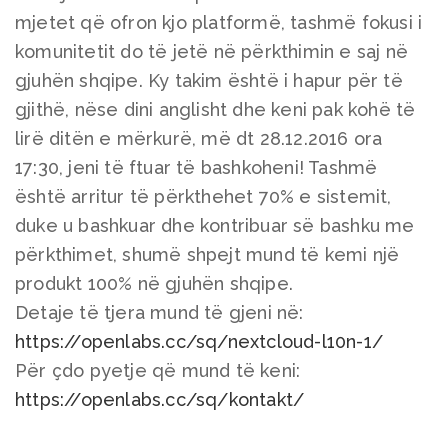
mjetet që ofron kjo platformë, tashmë fokusi i
komunitetit do të jetë në përkthimin e saj në
gjuhën shqipe. Ky takim është i hapur për të
gjithë, nëse dini anglisht dhe keni pak kohë të
lirë ditën e mërkurë, më dt 28.12.2016 ora
17:30, jeni të ftuar të bashkoheni! Tashmë
është arritur të përkthehet 70% e sistemit,
duke u bashkuar dhe kontribuar së bashku me
përkthimet, shumë shpejt mund të kemi një
produkt 100% në gjuhën shqipe.
Detaje të tjera mund të gjeni në:
https://openlabs.cc/sq/nextcloud-l10n-1/
Për çdo pyetje që mund të keni:
https://openlabs.cc/sq/kontakt/