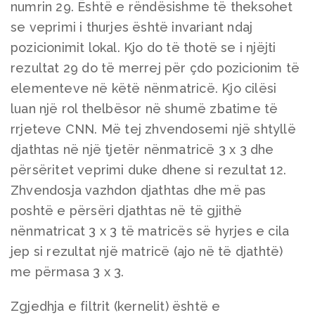
numrin 29. Është e rëndësishme të theksohet
se veprimi i thurjes është invariant ndaj
pozicionimit lokal. Kjo do të thotë se i njëjti
rezultat 29 do të merrej për çdo pozicionim të
elementeve në këtë nënmatricë. Kjo cilësi
luan një rol thelbësor në shumë zbatime të
rrjeteve CNN. Më tej zhvendosemi një shtyllë
djathtas në një tjetër nënmatricë 3 x 3 dhe
përsëritet veprimi duke dhene si rezultat 12.
Zhvendosja vazhdon djathtas dhe më pas
poshtë e përsëri djathtas në të gjithë
nënmatricat 3 x 3 të matricës së hyrjes e cila
jep si rezultat një matricë (ajo në të djathtë)
me përmasa 3 x 3.
Zgjedhja e filtrit (kernelit) është e