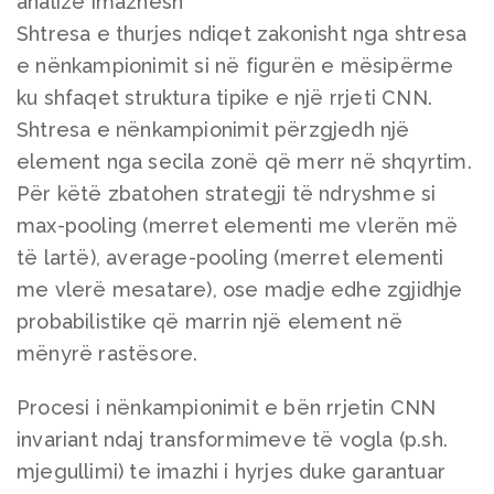
analizë imazhesh
Shtresa e thurjes ndiqet zakonisht nga shtresa
e nënkampionimit si në figurën e mësipërme
ku shfaqet struktura tipike e një rrjeti CNN.
Shtresa e nënkampionimit përzgjedh një
element nga secila zonë që merr në shqyrtim.
Për këtë zbatohen strategji të ndryshme si
max-pooling (merret elementi me vlerën më
të lartë), average-pooling (merret elementi
me vlerë mesatare), ose madje edhe zgjidhje
probabilistike që marrin një element në
mënyrë rastësore.
Procesi i nënkampionimit e bën rrjetin CNN
invariant ndaj transformimeve të vogla (p.sh.
mjegullimi) te imazhi i hyrjes duke garantuar