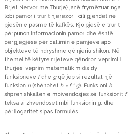
Rrjet Nervor me Thurje) janë frymëzuar nga
lobi pamor i trurit njerëzor i cili gjendet në
pjesën e pasme të kafkës. Kjo pjesë e trurit
përpunon informacionin pamor dhe është
përgjegjëse për dallimin e pamjeve apo
objekteve të ndryshme që njeriu shikon. Në
themel të këtyre rrjeteve qëndron veprimi i
thurjes, veprim matematik midis dy
funksioneve
f
dhe
g
që jep si rezultat një
funksion
h
(shënohet
h = f * g
). Funksioni
h
shpreh shkallën e mbivendosjes së funksionit
f
teksa ai zhvendoset mbi funksionin
g
, dhe
përllogaritet sipas formulës: