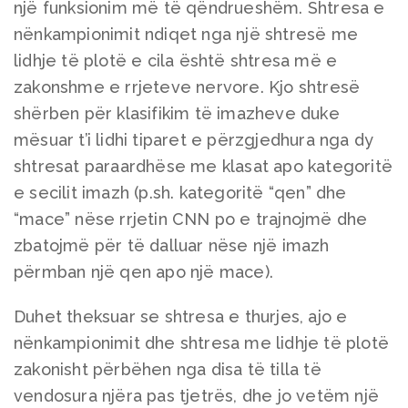
një funksionim më të qëndrueshëm. Shtresa e
nënkampionimit ndiqet nga një shtresë me
lidhje të plotë e cila është shtresa më e
zakonshme e rrjeteve nervore. Kjo shtresë
shërben për klasifikim të imazheve duke
mësuar t’i lidhi tiparet e përzgjedhura nga dy
shtresat paraardhëse me klasat apo kategoritë
e secilit imazh (p.sh. kategoritë “qen” dhe
“mace” nëse rrjetin CNN po e trajnojmë dhe
zbatojmë për të dalluar nëse një imazh
përmban një qen apo një mace).
Duhet theksuar se shtresa e thurjes, ajo e
nënkampionimit dhe shtresa me lidhje të plotë
zakonisht përbëhen nga disa të tilla të
vendosura njëra pas tjetrës, dhe jo vetëm një