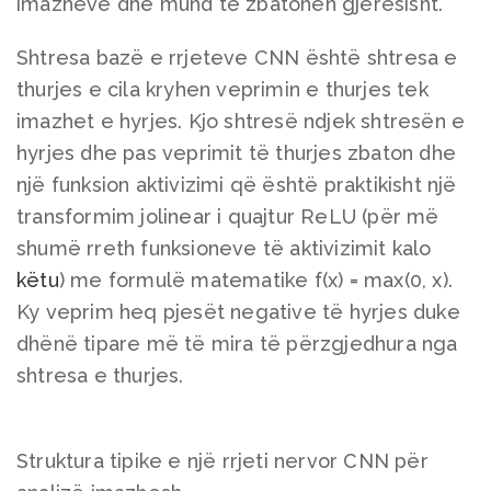
imazheve dhe mund të zbatohen gjerësisht.
Shtresa bazë e rrjeteve CNN është shtresa e
thurjes e cila kryhen veprimin e thurjes tek
imazhet e hyrjes. Kjo shtresë ndjek shtresën e
hyrjes dhe pas veprimit të thurjes zbaton dhe
një funksion aktivizimi që është praktikisht një
transformim jolinear i quajtur ReLU (për më
shumë rreth funksioneve të aktivizimit kalo
këtu
) me formulë matematike f(x) = max(0, x).
Ky veprim heq pjesët negative të hyrjes duke
dhënë tipare më të mira të përzgjedhura nga
shtresa e thurjes.
Struktura tipike e një rrjeti nervor CNN për