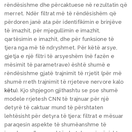
rëndësishme dhe përcaktuese në rezultatin që
merret. Ndër filtrat më të rëndësishëm që
përdoren janë ata për identifikimin e brinjëve
të imazhit, për mjegullimin e imazhit,
qartësimin e imazhit, dhe për funksione të
tjera nga më të ndryshmet. Për këtë arsye,
gjetja e një filtri të arsyeshëm (në fazën e
mësimit të parametrave) është shumë e
rëndësishme gjatë trajnimit të rrjetit (për më
shumë rreth trajnimit të rrjeteve nervore kalo
këtu
). Kjo shpjegon gjithashtu se pse shumë
modele rrjetesh CNN të trajnuar për një
detyrë të caktuar mund të përshtaten
lehtësisht për detyra të tjera: filtrat e mësuar
paraqesin aspekte të shumëanshme të