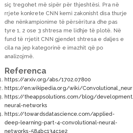
siç tregohet më sipër për thjeshtësi. Pra në
rrjete konkrete CNN kemi zakonisht disa thurje
dhe nënkampionime të përsëritura dhe pas
tyre 1, 2 ose 3 shtresa me lidhje të plotë. Në
fund të rrjetit CNN gjendet shtresa e daljes e
cila na jep kategorinë e imazhit që po
analizojmë.
Referenca
https://arxiv.org/abs/1702.07800
https://en.wikipedia.org/wiki/Convolutional_neu
https://theappsolutions.com/blog/development/
neural-networks
https://towardsdatascience.com/applied-
deep-learning-part-4-convolutional-neural-
networks-584bc134c1e2