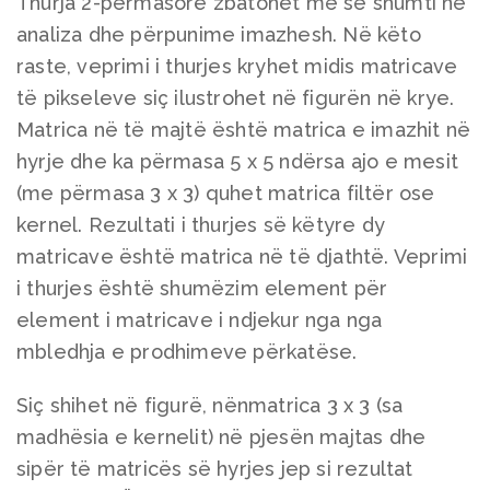
Thurja 2-përmasore zbatohet më së shumti në
analiza dhe përpunime imazhesh. Në këto
raste, veprimi i thurjes kryhet midis matricave
të pikseleve siç ilustrohet në figurën në krye.
Matrica në të majtë është matrica e imazhit në
hyrje dhe ka përmasa 5 x 5 ndërsa ajo e mesit
(me përmasa 3 x 3) quhet matrica filtër ose
kernel. Rezultati i thurjes së këtyre dy
matricave është matrica në të djathtë. Veprimi
i thurjes është shumëzim element për
element i matricave i ndjekur nga nga
mbledhja e prodhimeve përkatëse.
Siç shihet në figurë, nënmatrica 3 x 3 (sa
madhësia e kernelit) në pjesën majtas dhe
sipër të matricës së hyrjes jep si rezultat