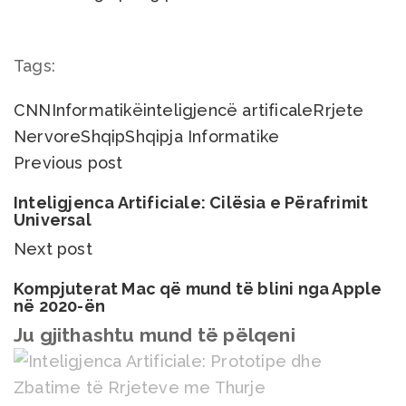
Tags:
CNN
Informatikë
inteligjencë artificale
Rrjete
Nervore
Shqip
Shqipja Informatike
Previous post
Inteligjenca Artificiale: Cilësia e Përafrimit
Universal
Next post
Kompjuterat Mac që mund të blini nga Apple
në 2020-ën
Ju gjithashtu mund të pëlqeni