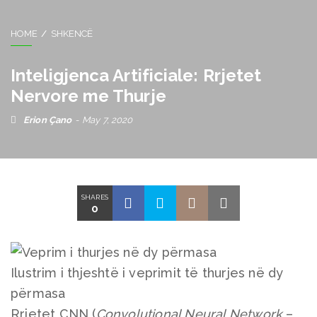
HOME
SHKENCË
Inteligjenca Artificiale: Rrjetet
Nervore me Thurje
Erion Çano
May 7, 2020
SHARES
0
Ilustrim i thjeshtë i veprimit të thurjes në dy
përmasa
Rrjetet CNN (
Convolutional Neural Network
–