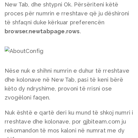
New Tab, dhe shtypni Ok. Përsëriteni këtë
proces për numrin e rreshtave që ju dëshironi
të shfaqni duke kërkuar preferencën
browser.newtabpage.rows
.
Nëse nuk e shihni numrin e duhur të rreshtave
dhe kolonave në New Tab, pasi të keni bërë
këto dy ndryshime, provoni të rrisni ose
zvogëloni faqen.
Nuk është e qartë deri ku mund të shkoj numri i
rreshtave dhe kolonave, por gjbiteam.com ju
rekomandon të mos kaloni në numrat me dy