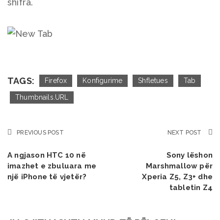
shifra.
TAGS:
Firefox
Konfigurime
Shfletues
Tab
Thumbnails.URL
PREVIOUS POST
NEXT POST
A ngjason HTC 10 në
Sony lëshon
imazhet e zbuluara me
Marshmallow për
një iPhone të vjetër?
Xperia Z5, Z3+ dhe
tabletin Z4