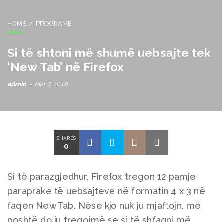
HOME
PROGRAME
Si të shtoni më shumë uebsajte tek
‘New Tab’ në Firefox
admin
Mar 7, 2016
SHARES
0
Si të parazgjedhur, Firefox tregon 12 pamje
paraprake të uebsajteve në formatin 4 x 3 në
faqen New Tab. Nëse kjo nuk ju mjaftojn, më
poshtë do ju tregojmë se si të shfaqni më