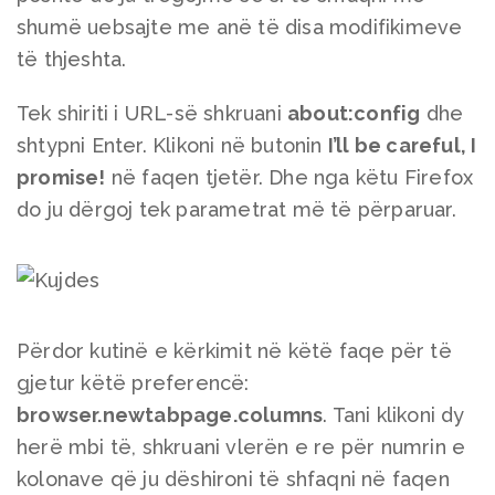
shumë uebsajte me anë të disa modifikimeve
të thjeshta.
Tek shiriti i URL-së shkruani
about:config
dhe
shtypni Enter. Klikoni në butonin
I’ll be careful, I
promise!
në faqen tjetër. Dhe nga këtu Firefox
do ju dërgoj tek parametrat më të përparuar.
Përdor kutinë e kërkimit në këtë faqe për të
gjetur këtë preferencë:
browser.newtabpage.columns
. Tani klikoni dy
herë mbi të, shkruani vlerën e re për numrin e
kolonave që ju dëshironi të shfaqni në faqen