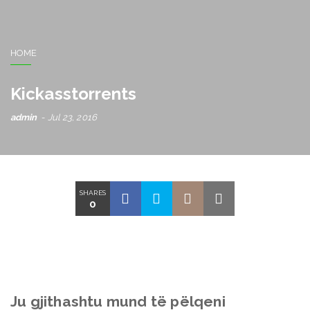
HOME
Kickasstorrents
admin
Jul 23, 2016
SHARES
0
Ju gjithashtu mund të pëlqeni