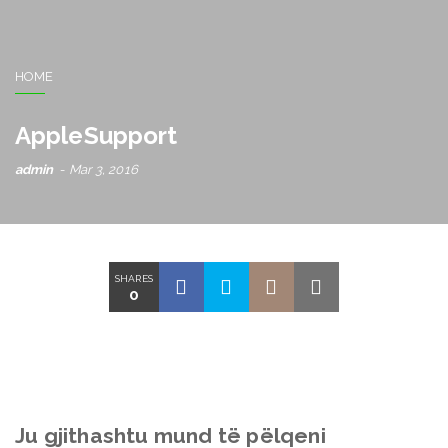
HOME
AppleSupport
admin
Mar 3, 2016
SHARES
0
Ju gjithashtu mund të pëlqeni