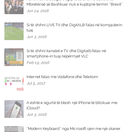
Mbretërisë së Bashkuar nuk e kuptojnë termin “Brexit”
Jun 24, 2016
Si të shihni LIVE TV dhe DigitALB falas në kompjuterin
tuaj
Jun 3, 2016
Si të shihni kanalet e TV dhe Digitalb falas në
smartphone-in tuaj nëpërmjet VLC
Feb 19, 2016
Internet falas me Vodafone dhe Telekom
Jul 5, 2017
A është e sigurtë të blesh një iPhone të bllokuar me
iCloud?
Jun 3, 2016
“Modern Keyboard” nga Microsoft vjen me një skaner