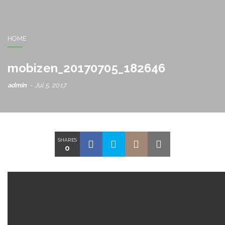
HOME
mobizen_20170705_182646
admin
Jul 5, 2017
SHARES
0