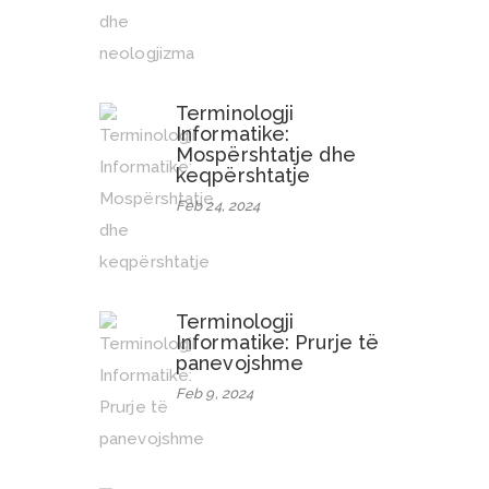
Terminologji
Informatike:
Mospërshtatje dhe
keqpërshtatje
Feb 24, 2024
Terminologji
Informatike: Prurje të
panevojshme
Feb 9, 2024