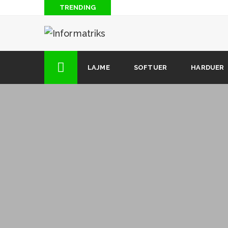
TRENDING
Blog: Të “piqesh” nga rrezatimi radioaktiv i antenave
Si të hakojmë lojrat për Android (2 mënyra)
Si të shkarkoni muzikë nga Soundcloud (kur opsioni i 
LAJME
SOFTUER
HARDUER
dizpozicion)
12 këshilla dhe truke të fshehura që çdo përdorues i i