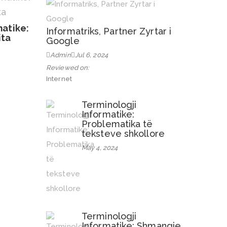
matike:
Informatriks, Partner Zyrtar i
ita
Google
Admin
Jul 6, 2024
Reviewed on:
Internet
Terminologji
Informatike:
Problematika të
teksteve shkollore
May 4, 2024
Terminologji
Informatike: Shmangie