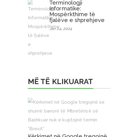
Terminologji
Informatike:
Mospërkthime të
fjalëve e shprehjeve
Jan 24, 2024
MË TË KLIKUARAT
Kërkimet në Google tregojnë