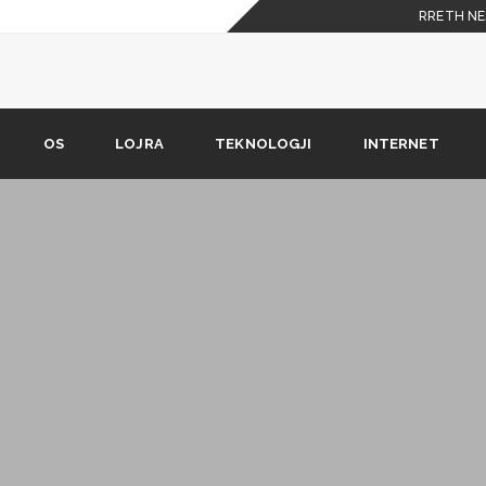
RRETH NE
 celulare
shkarkimit nuk është në
OS
LOJRA
TEKNOLOGJI
INTERNET
Phone X duhet t’i dijë