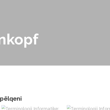
nkopf
 pëlqeni