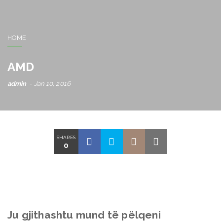
HOME
AMD
admin
Jan 10, 2016
SHARES
0
Ju gjithashtu mund të pëlqeni