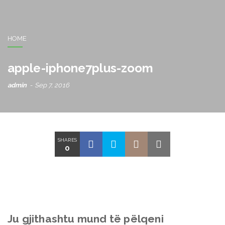
HOME
apple-iphone7plus-zoom
admin
Sep 7, 2016
SHARES
0
Ju gjithashtu mund të pëlqeni