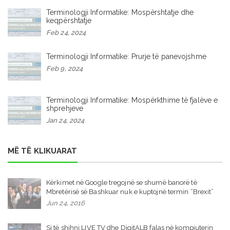
Terminologji Informatike: Mospërshtatje dhe
keqpërshtatje
Feb 24, 2024
Terminologji Informatike: Prurje të panevojshme
Feb 9, 2024
Terminologji Informatike: Mospërkthime të fjalëve e
shprehjeve
Jan 24, 2024
MË TË KLIKUARAT
Kërkimet në Google tregojnë se shumë banorë të
Mbretërisë së Bashkuar nuk e kuptojnë termin “Brexit”
Jun 24, 2016
Si të shihni LIVE TV dhe DigitALB falas në kompjuterin