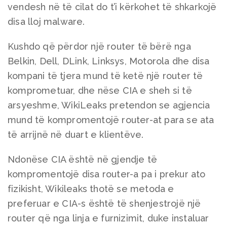
vendesh në të cilat do t’i kërkohet të shkarkojë
disa lloj malware.
Kushdo që përdor një router të bërë nga
Belkin, Dell, DLink, Linksys, Motorola dhe disa
kompani të tjera mund të ketë një router të
komprometuar, dhe nëse CIA e sheh si të
arsyeshme, WikiLeaks pretendon se agjencia
mund të kompromentojë router-at para se ata
të arrijnë në duart e klientëve.
Ndonëse CIA është në gjendje të
kompromentojë disa router-a pa i prekur ato
fizikisht, Wikileaks thotë se metoda e
preferuar e CIA-s është të shenjestrojë një
router që nga linja e furnizimit, duke instaluar