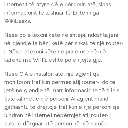
internetit të atyre që e përdorin atë, sipas
informacionit të lëshuar të Enjten nga
WikiLeaks.
Nëse po e lexoni këtë në shtëpi, ndoshta jeni
në gjendje ta bëni këtë për shkak të një router-
i. Nëse e lexoni këtë në punë ose në një
kafene me Wi-Fi, është po e njëjta gjë.
Nëse CIA e instalon atë, një agjent që
monitoron trafikun përmes atij router-i do të
jetë në gjendje të marr informacione të tilla si
fjalëkalimet e një personi. Ai agjent mund
gjithashtu të drejtojë trafikun e një personi që
lundron në internet nëpërmjet atij router-i,
duke e dërguar atë person në një numër