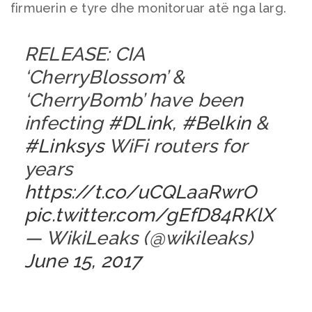
firmuerin e tyre dhe monitoruar atë nga larg.
RELEASE: CIA
‘CherryBlossom’ &
‘CherryBomb’ have been
infecting
#DLink
,
#Belkin
&
#Linksys
WiFi routers for
years
https://t.co/uCQLaaRwrO
pic.twitter.com/gEfD84RKlX
— WikiLeaks (@wikileaks)
June 15, 2017