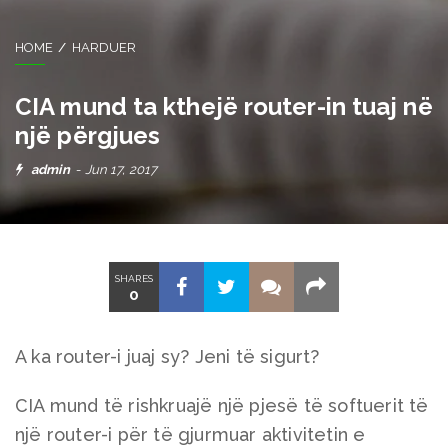
HOME
HARDUER
CIA mund ta kthejë router-in tuaj në
një përgjues
admin
Jun 17, 2017
SHARES
0
A ka router-i juaj sy? Jeni të sigurt?
CIA mund të rishkruajë një pjesë të softuerit të
një router-i për të gjurmuar aktivitetin e