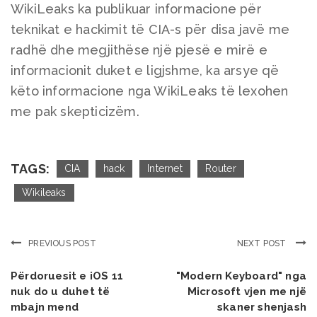
WikiLeaks ka publikuar informacione për
teknikat e hackimit të CIA-s për disa javë me
radhë dhe megjithëse një pjesë e mirë e
informacionit duket e ligjshme, ka arsye që
këto informacione nga WikiLeaks të lexohen
me pak skepticizëm.
TAGS:
CIA
hack
Internet
Router
Wikileaks
PREVIOUS POST
NEXT POST
Përdoruesit e iOS 11
"Modern Keyboard" nga
nuk do u duhet të
Microsoft vjen me një
mbajn mend
skaner shenjash