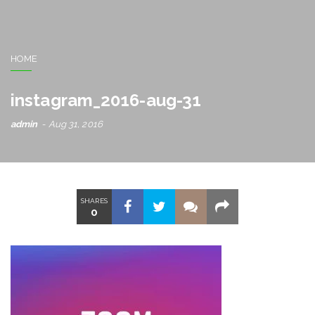
HOME
instagram_2016-aug-31
admin
Aug 31, 2016
SHARES
0