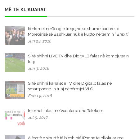
MË TË KLIKUARAT
Kërkimet në Google tregojnë se shumë banorë të
Mbretërisë së Bashkuar nuk e kuptojnë termin “Brexit”
Jun 24, 2016
Si të shihni LIVE TV dhe DigitALB falas në kompjuterin
tuaj
Jun 3, 2016
Si të shihni kanalet e TV dhe Digitalb falas në
smartphone-in tuaj nëpërmjet VLC
Feb 19, 2016
Internet falas me Vodafone dhe Telekom
Jul 5, 2017
A është e sigurtë të blesh një iPhone të bllokuar me