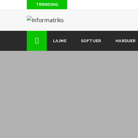
TRENDING
Çfarë është Raspberry Pi?
Disa aplikacione me pagesë për iPhone të cilat mund 
Një karikues gjenial i cili funksionon edhe me pajisje
LAJME
SOFTUER
HARDUER
njëjtën kohë
Shpikja dhe Përdorimet e Tranzistorit