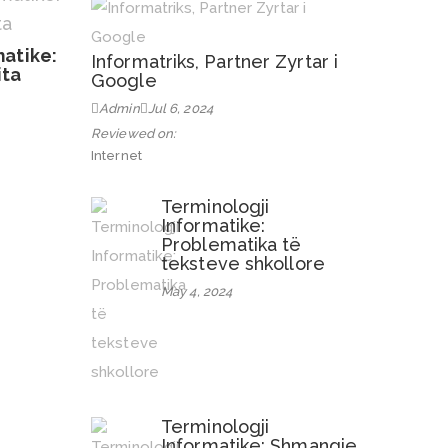
matike:
Informatriks, Partner Zyrtar i
ita
Google
Admin
Jul 6, 2024
Reviewed on:
Internet
Terminologji
Informatike:
Problematika të
teksteve shkollore
May 4, 2024
Terminologji
Informatike: Shmangie