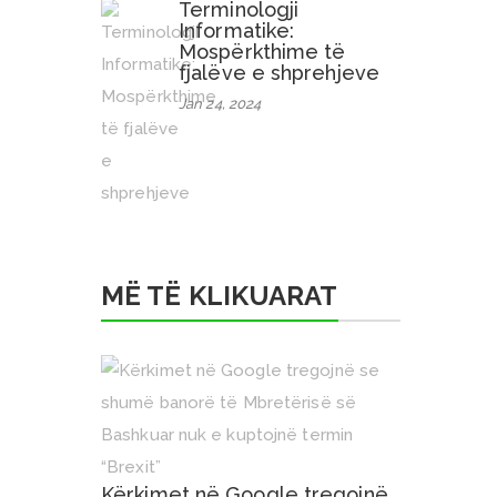
Terminologji
Informatike:
Mospërkthime të
fjalëve e shprehjeve
Jan 24, 2024
MË TË KLIKUARAT
Kërkimet në Google tregojnë