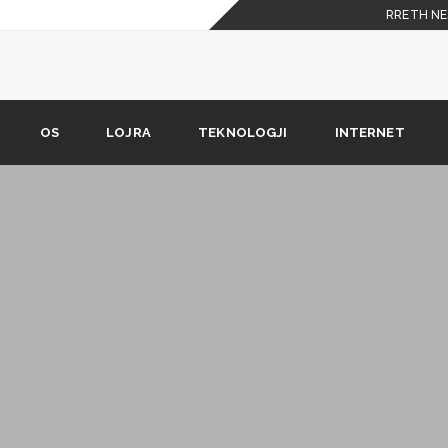
RRETH NE
ti shkarkoni falas
t iOS edhe ato Android në të
OS
LOJRA
TEKNOLOGJI
INTERNET