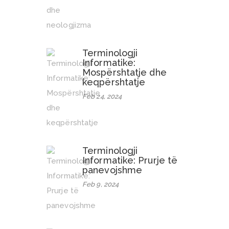
Terminologji
Informatike:
Mospërshtatje dhe
keqpërshtatje
Feb 24, 2024
Terminologji
Informatike: Prurje të
panevojshme
Feb 9, 2024