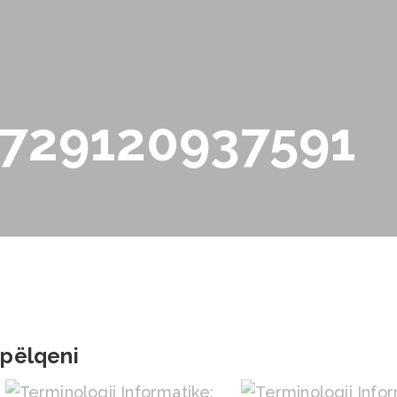
4729120937591
 pëlqeni