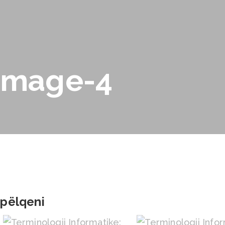
image-4
 pëlqeni