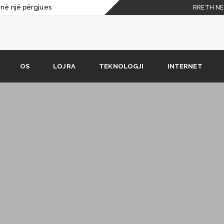
j në një përgjues
RRETH NE
i Vivaldi
procesorët e Viteve 70 dhe 80
ikola Tesla
OS
LOJRA
TEKNOLOGJI
INTERNET