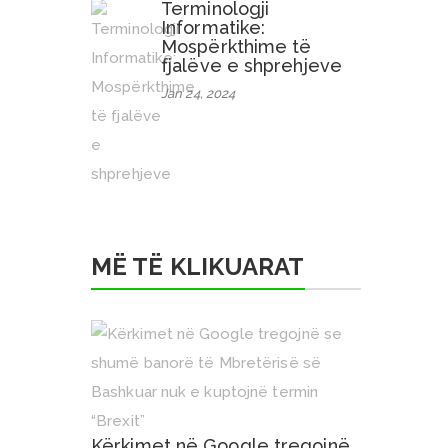
Terminologji
Informatike:
Mospërkthime të
fjalëve e shprehjeve
Jan 24, 2024
MË TË KLIKUARAT
Kërkimet në Google tregojnë