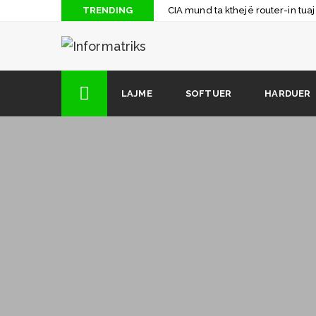
TRENDING
CIA mund ta kthejë router-in tua
Shqyrtim rreth shfletuesit më të r
Arkitektura e Kompjuterit: Mikro
Dhjetë gjërat që nuk i dinit për N
LAJME
SOFTUER
HARDUER