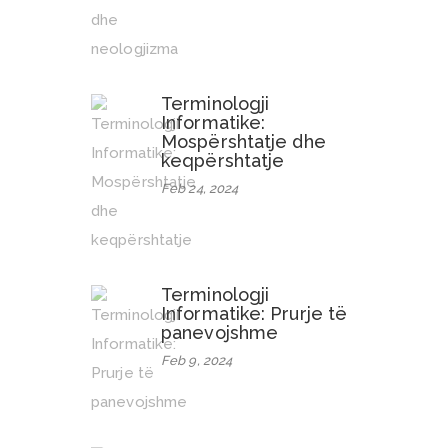
Terminologji
Informatike:
Mospërshtatje dhe
keqpërshtatje
Feb 24, 2024
Terminologji
Informatike: Prurje të
panevojshme
Feb 9, 2024