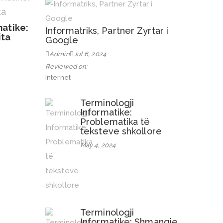
matike:
Informatriks, Partner Zyrtar i
ita
Google
Admin
Jul 6, 2024
Reviewed on:
Internet
Terminologji
Informatike:
Problematika të
teksteve shkollore
May 4, 2024
Terminologji
Informatike: Shmangie