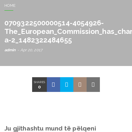
HOME
0709322500000514-4054926-
The_European_Commission_has_char
a-2_1482322484655
admin
Apr 20, 2017
SHARES
0
Ju gjithashtu mund të pëlqeni