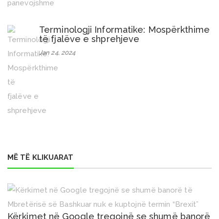
Terminologji Informatike: Mospërkthime
të fjalëve e shprehjeve
Jan 24, 2024
MË TË KLIKUARAT
Kërkimet në Google tregojnë se shumë banorë