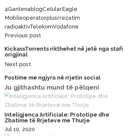
4G
antena
blog
Celular
Eagle
Mobile
operator
plus
rrezatim
radioaktiv
Telekom
Vodafone
Previous post
KickassTorrents rikthehet në jetë nga stafi
origjinal
Next post
Postime me ngjyra në rrjetin social
Ju gjithashtu mund të pëlqeni
Inteligjenca Artificiale: Prototipe dhe
Zbatime të Rrjeteve me Thurje
Jul 10, 2020