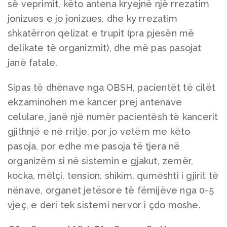
së veprimit, këto antena kryejnë një rrezatim
jonizues e jo jonizues, dhe ky rrezatim
shkatërron qelizat e trupit (pra pjesën më
delikate të organizmit), dhe më pas pasojat
janë fatale.
Sipas të dhënave nga OBSH, pacientët të cilët
ekzaminohen me kancer prej antenave
celulare, janë një numër pacientësh të kancerit
gjithnjë e në rritje, por jo vetëm me këto
pasoja, por edhe me pasoja të tjera në
organizëm si në sistemin e gjakut, zemër,
kocka, mëlçi, tension, shikim, qumështi i gjirit të
nënave, organet jetësore të fëmijëve nga 0-5
vjeç, e deri tek sistemi nervor i çdo moshe.