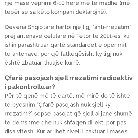
një mase veprimi 6-10 herë më të madhe (më
tepër se sa këto kompani deklarojnë).
Qeveria Shqiptare hartoi një ligj “anti-rrezatim”
prej antenave celulare në Tetor të 2011-ës, ku
ishin parashtruar qartë standardet e operimit
të antenave, por që fatkeqësisht ky ligj nuk
është zbatuar thuajse kurrë.
Çfarë pasojash sjell rrezatimi radioaktiv
i pakontrolluar?
Për të qenë më të qartë, më mirë do të ishte
të pyesnim “Çfarë pasojash
nuk
sjell ky
rrezatim?” sepse pasojat që sjell ai janë shumë
të dëmshme dhe nuk shfaqen direkt, por pas
disa vitesh. Kur arrihet niveli i caktuar i masës