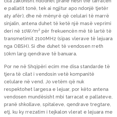
cila zakonisht ndodhet pranë nesh (në tarracën
e pallatit tonë, tek ai ngjitur apo ndonjë tjetër
aty afër), dhe në mënyrë që celulari të marrë
sinjalin, antena duhet të ketë një masë veprimi
deri në 10W/m² për frekuencën më të lartë të
transmetimit 2100MHz (sipas vlerave të lejuara
nga OBSH). Si dhe duhet të vendosen rreth
10km larg qendrave të banuara.
Por ne në Shqipëri ecim me disa standarde të
tjera të cilat i vendosin vetë kompanitë
celulare në vend. Jo vetëm që nuk
respektohet largesa e lejuar, por këto antena
vendosen mundësisht mbi tarracat e pallateve,
pranë shkollave, spitaleve, qendrave tregtare,
etj, ku ky rrezatim i tejkalon vlerat e lejuara me