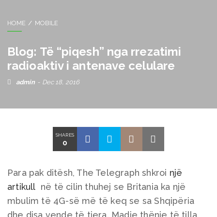
HOME
MOBILE
Blog: Të “piqesh” nga rrezatimi
radioaktiv i antenave celulare
admin
Dec 18, 2016
SHARES
0
Para pak ditësh, The Telegraph shkroi
një
artikull
në të cilin thuhej se Britania ka një
mbulim të 4G-së më të keq se sa Shqipëria
dhe disa vende të tjera. Madje thënie të tilla