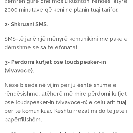
zemrën gurë dhe mos u kushtoni rëndësi atyre
2000 minutave që keni në planin tuaj tarifor.
2- Shkruani SMS.
SMS-të janë një mënyrë komunikimi më pake e
dëmshme se sa telefonatat.
3- Përdorni kufjet ose loudspeaker-in
(vivavoce).
Nëse biseda në vijim për ju është shumë e
rëndësishme, atëherë më mirë përdorni kufjet
ose loudspeaker-in (vivavoce-n) e celularit tuaj
për të komunikuar. Kështu rrezatimi do të jetë i
papërfillshëm.