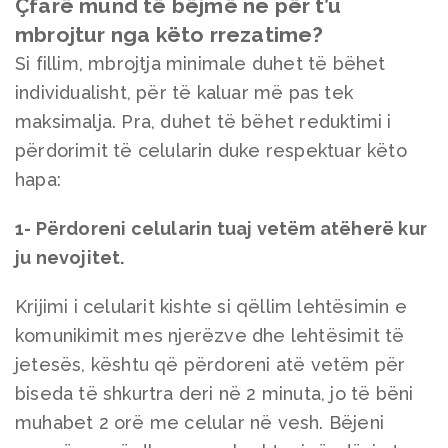
Çfarë mund të bëjmë ne për t’u
mbrojtur nga këto rrezatime?
Si fillim, mbrojtja minimale duhet të bëhet
individualisht, për të kaluar më pas tek
maksimalja. Pra, duhet të bëhet reduktimi i
përdorimit të celularin duke respektuar këto
hapa:
1- Përdoreni celularin tuaj vetëm atëherë kur
ju nevojitet.
Krijimi i celularit kishte si qëllim lehtësimin e
komunikimit mes njerëzve dhe lehtësimit të
jetesës, kështu që përdoreni atë vetëm për
biseda të shkurtra deri në 2 minuta, jo të bëni
muhabet 2 orë me celular në vesh. Bëjeni