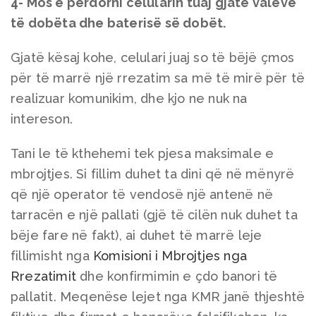
4- Mos e përdorni celularin tuaj gjatë valëve
të dobëta dhe baterisë së dobët.
Gjatë kësaj kohe, celulari juaj so të bëjë çmos
për të marrë një rrezatim sa më të mirë për të
realizuar komunikim, dhe kjo ne nuk na
intereson.
Tani le të kthehemi tek pjesa maksimale e
mbrojtjes. Si fillim duhet ta dini që në mënyrë
që një operator të vendosë një antenë në
tarracën e një pallati (gjë të cilën nuk duhet ta
bëje fare në fakt), ai duhet të marrë leje
fillimisht nga
Komisioni i Mbrojtjes nga
Rrezatimit
dhe konfirmimin e çdo banori të
pallatit. Meqenëse lejet nga KMR janë thjeshtë