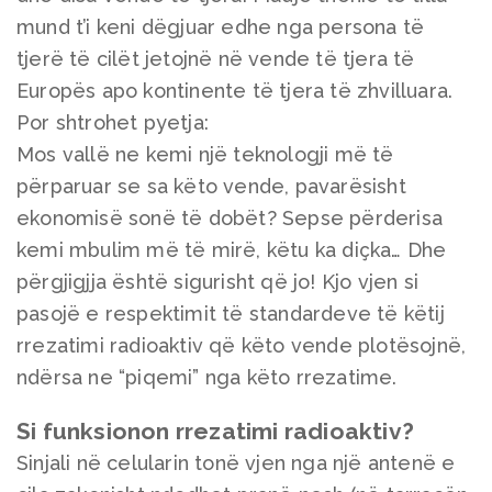
mund t’i keni dëgjuar edhe nga persona të
tjerë të cilët jetojnë në vende të tjera të
Europës apo kontinente të tjera të zhvilluara.
Por shtrohet pyetja:
Mos vallë ne kemi një teknologji më të
përparuar se sa këto vende, pavarësisht
ekonomisë sonë të dobët? Sepse përderisa
kemi mbulim më të mirë, këtu ka diçka… Dhe
përgjigjja është sigurisht që jo! Kjo vjen si
pasojë e respektimit të standardeve të këtij
rrezatimi radioaktiv që këto vende plotësojnë,
ndërsa ne “piqemi” nga këto rrezatime.
Si funksionon rrezatimi radioaktiv?
Sinjali në celularin tonë vjen nga një antenë e