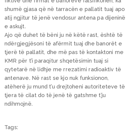
fiktive dhe firmat e banorëve falsifikohen, ka
shumë gjasa që në tarracën e pallatit tuaj apo
atij ngjitur të jenë vendosur antena pa dijeninë
e askujt.
Ajo që duhet të bëni ju në këtë rast, është të
ndërgjegjësoni të afërmit tuaj dhe banorët e
tjerë të pallatit, dhe më pas të kontaktoni me
KMR për t’i paraqitur shqetësimin tuaj si
qytetarë në lidhje me rrezatimi radioaktiv të
antenave. Në rast se kjo nuk funksionon,
atëherë ju mund t’u drejtoheni autoriteteve të
tjera të cilat do të jenë të gatshme t’ju
ndihmojnë.
Tags: