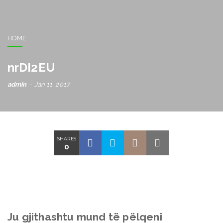
HOME
nrDI2EU
admin
Jan 11, 2017
SHARES
0
Ju gjithashtu mund të pëlqeni