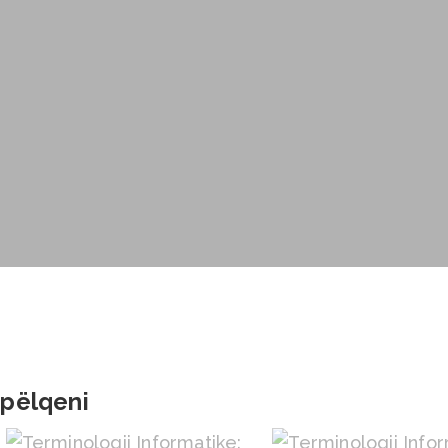
 pëlqeni