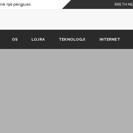
j në një përgjues
RRETH NE
i Vivaldi
procesorët e Viteve 70 dhe 80
ikola Tesla
OS
LOJRA
TEKNOLOGJI
INTERNET