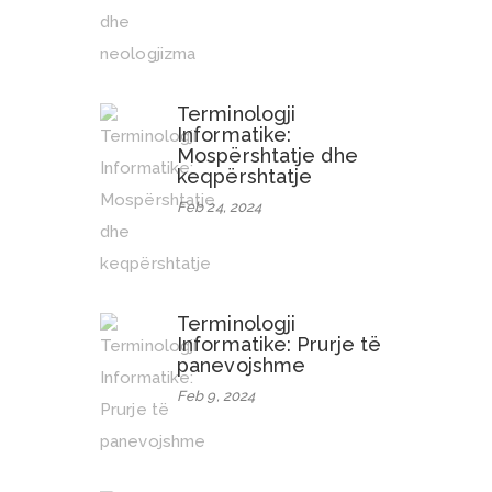
Terminologji
Informatike:
Mospërshtatje dhe
keqpërshtatje
Feb 24, 2024
Terminologji
Informatike: Prurje të
panevojshme
Feb 9, 2024