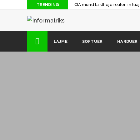
TRENDING
CIA mund ta kthejë router-in tua
Shqyrtim rreth shfletuesit më të r
Arkitektura e Kompjuterit: Mikro
Dhjetë gjërat që nuk i dinit për N
LAJME
SOFTUER
HARDUER