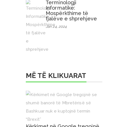
Terminologji
Informatike:
Mospërkthime të
fjalëve e shprehjeve
Jan 24, 2024
MË TË KLIKUARAT
Kërkimet në Google tregojnë