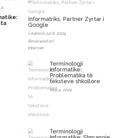
matike:
Informatriks, Partner Zyrtar i
ita
Google
Admin
Jul 6, 2024
Reviewed on:
Internet
Terminologji
Informatike:
Problematika të
teksteve shkollore
May 4, 2024
Terminologji
Informatike: Shmangie