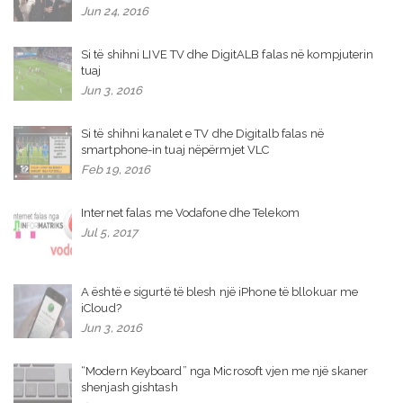
Jun 24, 2016
Si të shihni LIVE TV dhe DigitALB falas në kompjuterin
tuaj
Jun 3, 2016
Si të shihni kanalet e TV dhe Digitalb falas në
smartphone-in tuaj nëpërmjet VLC
Feb 19, 2016
Internet falas me Vodafone dhe Telekom
Jul 5, 2017
A është e sigurtë të blesh një iPhone të bllokuar me
iCloud?
Jun 3, 2016
“Modern Keyboard” nga Microsoft vjen me një skaner
shenjash gishtash