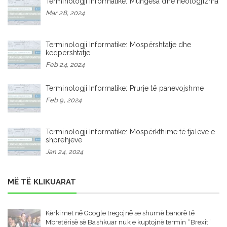
Terminologji Informatike: Mungesa dhe neologjizma
Mar 28, 2024
Terminologji Informatike: Mospërshtatje dhe
keqpërshtatje
Feb 24, 2024
Terminologji Informatike: Prurje të panevojshme
Feb 9, 2024
Terminologji Informatike: Mospërkthime të fjalëve e
shprehjeve
Jan 24, 2024
MË TË KLIKUARAT
Kërkimet në Google tregojnë se shumë banorë të
Mbretërisë së Bashkuar nuk e kuptojnë termin “Brexit”