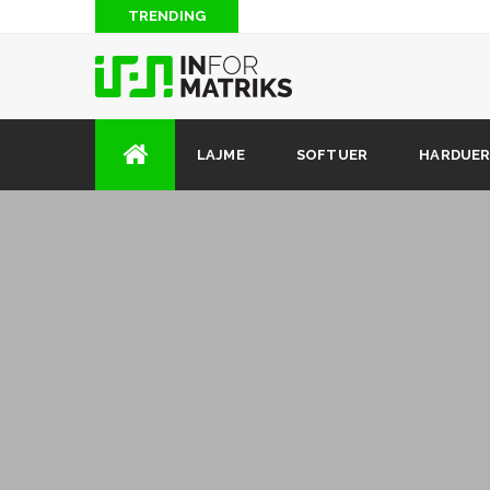
TRENDING
Blog: Të “piqesh” nga rrezatimi radioaktiv i antenave
Si të hakojmë lojrat për Android (2 mënyra)
Si të shkarkoni muzikë nga Soundcloud (kur opsioni i 
dizpozicion)
LAJME
SOFTUER
HARDUE
12 këshilla dhe truke të fshehura që çdo përdorues i i