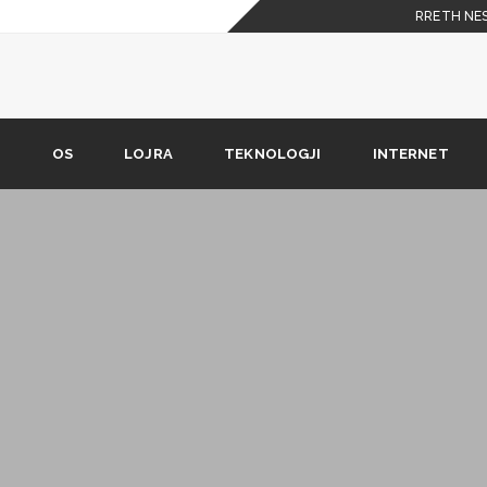
RRETH NE
 celulare
shkarkimit nuk është në
R
OS
LOJRA
TEKNOLOGJI
INTERNET
Phone X duhet t’i dijë