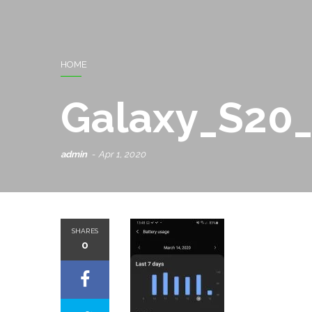
HOME
Galaxy_S20_
admin
Apr 1, 2020
SHARES
0