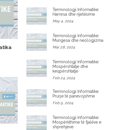
Terminologji Informatike:
Harresa dhe rijetësime
May 4, 2024
Terminologji Informatike:
Mungesa dhe neologjizma
atika
Mar 28, 2024
Terminologji Informatike:
Mospërshtatje dhe
keqpërshtatje
Feb 24, 2024
Terminologji Informatike:
Prurje të panevojshme
Feb 9, 2024
Terminologji Informatike:
Mospërkthime të fjalëve e
shprehjeve