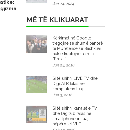
atike:
Jan 24, 2024
gjizma
MË TË KLIKUARAT
Kërkimet në Google
tregojnë se shumë banorë
të Mbretërisë së Bashkuar
nuk e kuptojnë termin
“Brexit”
Jun 24, 2016
Si të shihni LIVE TV dhe
DigitALB falas në
kompjuterin tuaj
Jun 3, 2016
Si të shihni kanalet e TV
dhe Digitalb falas në
smartphone-in tuaj
nëpërmjet VLC