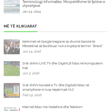
Terminologji Informatike: Mospërkthime të fjalëve e
shprehjeve
Jan 24, 2024
MË TË KLIKUARAT
Kërkimet në Google tregojnë se shumë banorë të
Mbretërisë së Bashkuar nuk e kuptojnë termin “Brexit”
Jun 24, 2016
Si të shihni LIVE TV dhe DigitALB falas në kompjuterin
tuaj
Jun 3, 2016
Si të shihni kanalet e TV dhe Digitalb falas në
smartphone-in tuaj nëpërmjet VLC
Feb 19, 2016
Internet falas me Vodafone dhe Telekom