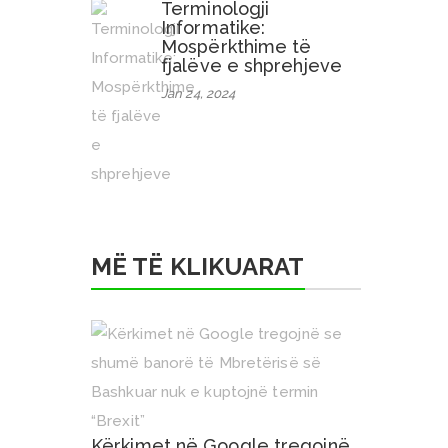
Terminologji
Informatike:
Mospërkthime të
fjalëve e shprehjeve
Jan 24, 2024
MË TË KLIKUARAT
Kërkimet në Google tregojnë