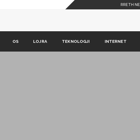
RRETH NE
 celulare
shkarkimit nuk është në
OS
LOJRA
TEKNOLOGJI
INTERNET
Phone X duhet t’i dijë