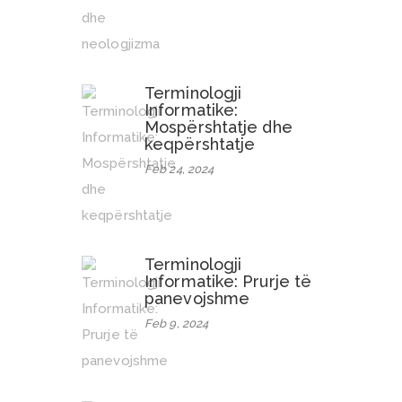
Terminologji
Informatike:
Mospërshtatje dhe
keqpërshtatje
Feb 24, 2024
Terminologji
Informatike: Prurje të
panevojshme
Feb 9, 2024