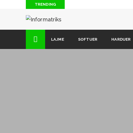
TRENDING
Blog: Të “piqesh” nga rrezatimi radioaktiv i antenave
Si të hakojmë lojrat për Android (2 mënyra)
Si të shkarkoni muzikë nga Soundcloud (kur opsioni i 
LAJME
SOFTUER
HARDUER
dizpozicion)
12 këshilla dhe truke të fshehura që çdo përdorues i i