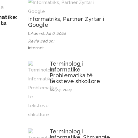
matike:
Informatriks, Partner Zyrtar i
ita
Google
Admin
Jul 6, 2024
Reviewed on:
Internet
Terminologji
Informatike:
Problematika të
teksteve shkollore
May 4, 2024
Terminologji
Informatike: Shmangie