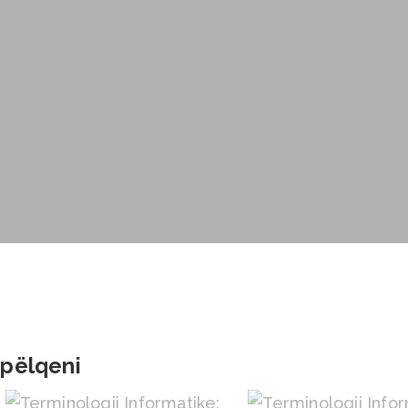
 pëlqeni