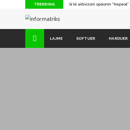
TRENDING
Si të aktivizoni opsionin “Repea
Çfarë është Dark Web dhe si t’a 
Shuhet në moshën 32 vjeçare Mic
Si të digjni një CD apo DVD me k
LAJME
SOFTUER
HARDUER