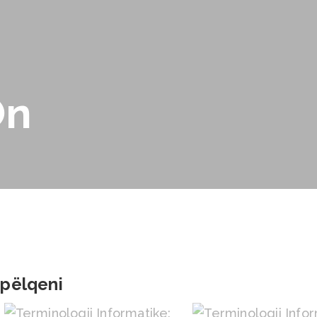
On
 pëlqeni