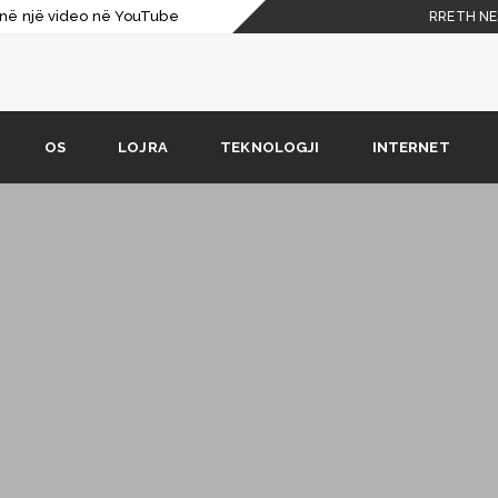
t” në një video në YouTube
RRETH NE
aksesoni
rosoft Paint…
ompjuterin tuaj?
OS
LOJRA
TEKNOLOGJI
INTERNET