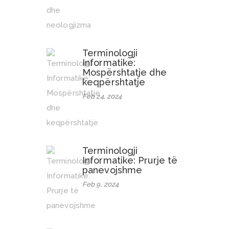
Terminologji
Informatike:
Mospërshtatje dhe
keqpërshtatje
Feb 24, 2024
Terminologji
Informatike: Prurje të
panevojshme
Feb 9, 2024