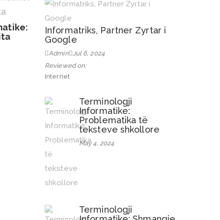
matike:
Informatriks, Partner Zyrtar i
ita
Google
Admin
Jul 6, 2024
Reviewed on:
Internet
Terminologji
Informatike:
Problematika të
teksteve shkollore
May 4, 2024
Terminologji
Informatike: Shmangie