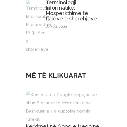
Terminologji
Informatike:
Mospërkthime të
fjalëve e shprehjeve
Jan 24, 2024
MË TË KLIKUARAT
Kërkimet në Google tregojnë