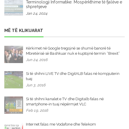
Terminologji Informatike: Mospërkthime të fjalëve e
shprehjeve
Jan 24, 2024
MË TË KLIKUARAT
Kërkimet në Google tregojnë se shumë banorë të
Mbretërisë së Bashkuar nuk e kuptojnë termin “Brexit”
Jun 24, 2016
Si të shihni LIVE TV dhe DigitALB falas në kompjuterin
tuaj
Jun 3, 2016
Si të shihni kanalet e TV dhe Digitalb falas në
smartphone-in tuaj nëpërmjet VLC
Feb 19, 2016
Internet falas me Vodafone dhe Telekom