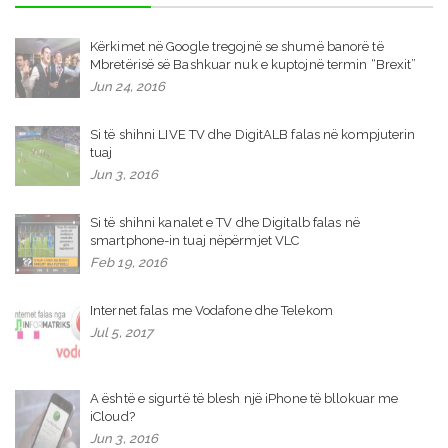
Kërkimet në Google tregojnë se shumë banorë të
Mbretërisë së Bashkuar nuk e kuptojnë termin “Brexit”
Jun 24, 2016
Si të shihni LIVE TV dhe DigitALB falas në kompjuterin
tuaj
Jun 3, 2016
Si të shihni kanalet e TV dhe Digitalb falas në
smartphone-in tuaj nëpërmjet VLC
Feb 19, 2016
Internet falas me Vodafone dhe Telekom
Jul 5, 2017
A është e sigurtë të blesh një iPhone të bllokuar me
iCloud?
Jun 3, 2016