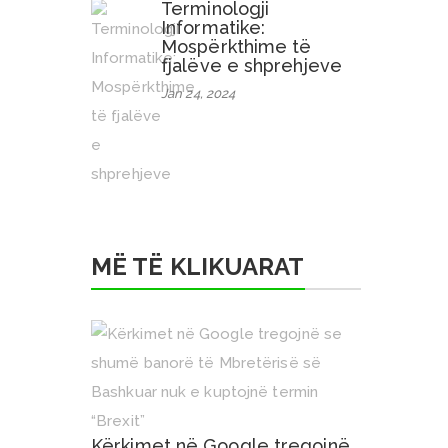
Terminologji
Informatike:
Mospërkthime të
fjalëve e shprehjeve
Jan 24, 2024
MË TË KLIKUARAT
Kërkimet në Google tregojnë