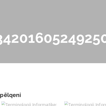
3420160524925
 pëlqeni