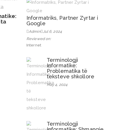
matike:
Informatriks, Partner Zyrtar i
ita
Google
Admin
Jul 6, 2024
Reviewed on:
Internet
Terminologji
Informatike:
Problematika të
teksteve shkollore
May 4, 2024
Terminologji
Informatike: Shmangie