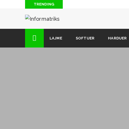
TRENDING
Si është të kesh miliona ndjekës në Instagram?
Internet falas me PLUS
Dhe në videot e Facebook do të ketë reklama
LAJME
SOFTUER
HARDUER
Si të fshini përgjithmonë llogarinë tuaj në Gmail, G