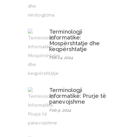
Terminologji
Informatike:
Mospërshtatje dhe
keqpërshtatje
Feb 24, 2024
Terminologji
Informatike: Prurje të
panevojshme
Feb 9, 2024