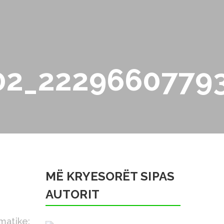
02_22296607793
MË KRYESORËT SIPAS
AUTORIT