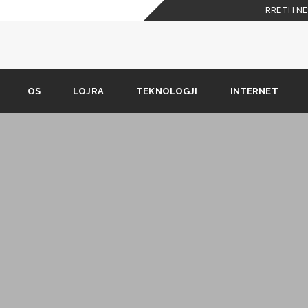
RRETH NE
OS
LOJRA
TEKNOLOGJI
INTERNET
oogle + dhe YouTube