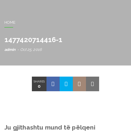
HOME
1477420714416-1
admin
Oct 25, 2016
SHARES
0
Ju gjithashtu mund të pëlqeni