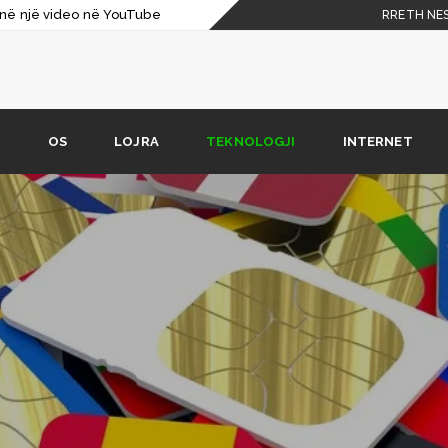
t” në një video në YouTube
RRETH NE
aksesoni
rosoft Paint…
ompjuterin tuaj?
R
OS
LOJRA
TEKNOLOGJI
INTERNET