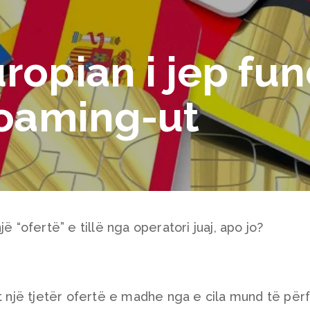
ropian i jep fu
Roaming-ut
ë “ofertë” e tillë nga operatori juaj, apo jo?
et një tjetër ofertë e madhe nga e cila mund të përf