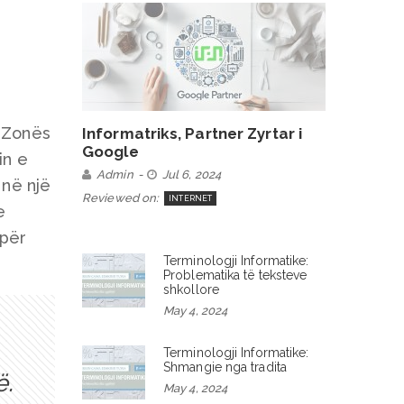
ë
e Zonës
Informatriks, Partner Zyrtar i
Google
in e
Admin
Jul 6, 2024
 në një
Reviewed on:
INTERNET
e
 për
Terminologji Informatike:
Problematika të teksteve
shkollore
May 4, 2024
Terminologji Informatike:
Shmangie nga tradita
ë.
May 4, 2024