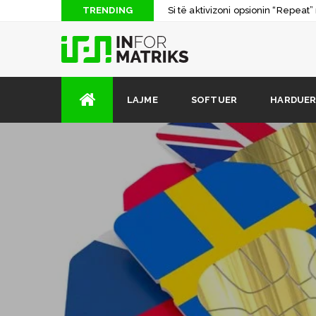
TRENDING
Si të aktivizoni opsionin “Repea
Çfarë është Dark Web dhe si t’a 
Shuhet në moshën 32 vjeçare Mic
Si të digjni një CD apo DVD me k
LAJME
SOFTUER
HARDUE