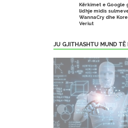
Kërkimet e Google 
lidhje midis sulmev
WannaCry dhe Kore
Veriut
JU GJITHASHTU MUND TË 