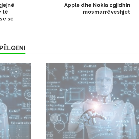
gjejnë
Apple dhe Nokia zgjidhin
e të
mosmarrëveshjet
së së
PËLQENI