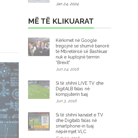
Jan 24, 2024
MË TË KLIKUARAT
Kërkimet në Google
tregojnë se shumë banorë
të Mbretërisë së Bashkuar
nuk e kuptojnë termin
“Brexit”
Jun 24, 2016
Si të shihni LIVE TV dhe
DigitALB falas në
kompjuterin tuaj
Jun 3, 2016
Si të shihni kanalet e TV
dhe Digitalb falas në
smartphone-in tuaj
nëpërmjet VLC