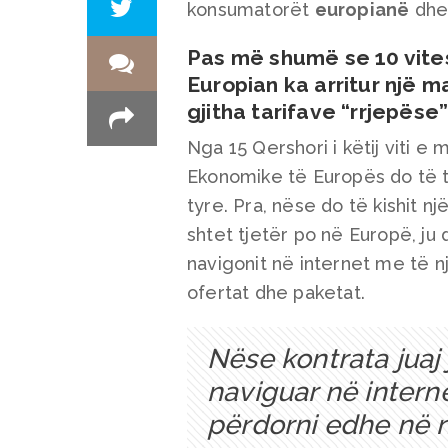
konsumatorët
europianë
dhe 
Pas më shumë se 10 vites
Europian
ka arritur një m
gjitha tarifave “rrjepëse
Nga 15 Qershori i këtij viti e
Ekonomike të Europës do të ta
tyre. Pra, nëse do të kishit 
shtet tjetër po në Europë, ju
navigonit në internet me të një
ofertat dhe paketat.
Nëse kontrata juaj
naviguar në interne
përdorni edhe në n