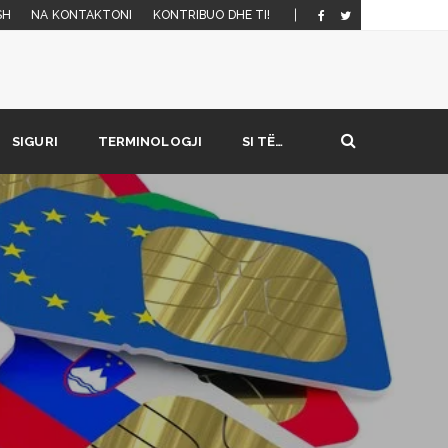
SH
NA KONTAKTONI
KONTRIBUO DHE TI!
SIGURI
TERMINOLOGJI
SI TË…