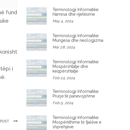
Terminologji Informatike:
në fund
Harresa dhe rijetësime
duke
May 4, 2024
Terminologji Informatike:
Mungesa dhe neologjizma
Mar 28, 2024
akonisht
Terminologji Informatike:
Mospërshtatje dhe
tëpi i
keqpërshtatje
më.
Feb 24, 2024
Terminologji Informatike:
Prurje të panevojshme
Feb 9, 2024
Terminologji Informatike:
 POST
Mospërkthime të fjalëve e
shprehjeve