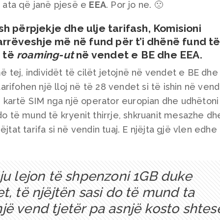
ata që janë pjesë e
EEA
. Por jo ne. 🙁
h përpjekje dhe ulje tarifash,
Komisioni
arrëveshje më në fund për t’i dhënë fund t
” të
roaming-ut
në vendet e BE dhe EEA.
 më tej, individët të cilët jetojnë në vendet e BE dh
rifohen një lloj në të 28 vendet si të ishin në vend
një kartë SIM nga një operator europian dhe udhëtoni
 do të mund të kryenit thirrje, shkruanit mesazhe dh
jtat tarifa si në vendin tuaj. E njëjta gjë vlen edhe
 ju lejon të shpenzoni 1GB duke
t, të njëjtën sasi do të mund ta
jë vend tjetër pa asnjë kosto shtes