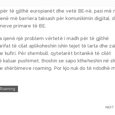
 për të gjithë europianët dhe vetë BE-në, pasi më 
enë më barriera taksash për komunikimin digjital, 
limeve primare të BE.
a qenë një problem vërtetë i madh për të gjithë
ifat të cilat aplikoheshin ishin tejet të larta dhe z
r kufiri. Për shembull, qytetarët britanikë të cilët
ë kaluar pushimet, thoshin se sapo ktheheshin në sh
të e shërbimeve roaming. Por kjo nuk do të ndodhë 
Roaming
NEXT