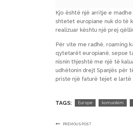
Kjo është një arritje e madhe
shtetet europiane nuk do të k
realizuar kështu një prej qël
Për vite me radhë, roaming k
qytetarët europianë, sepse tar
nisnin thjeshtë me një të kalua
udhëtonin drejt Spanjës për t
priste një faturë tejet e lar
TAGS:
Europe
komunikim
PREVIOUS POST