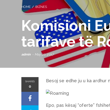
HOME
BIZNES
Komisioni Eu
tarifave të 
admin
May 20, 2017
Besoj se edhe ju u ka ardhur nj
SHARES
0
Epo, pas kësaj “oferte” fshih