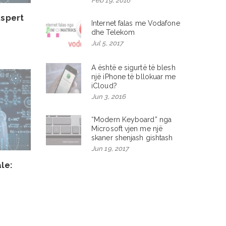
Feb 19, 2016
kspert
Internet falas me Vodafone
dhe Telekom
Jul 5, 2017
A është e sigurtë të blesh
një iPhone të bllokuar me
iCloud?
Jun 3, 2016
“Modern Keyboard” nga
Microsoft vjen me një
skaner shenjash gishtash
Jun 19, 2017
ale: