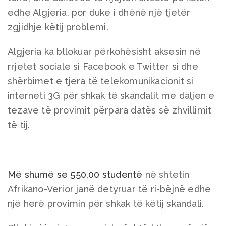
edhe Algjeria, por duke i dhënë një tjetër
zgjidhje këtij problemi.
Algjeria ka bllokuar përkohësisht aksesin në
rrjetet sociale si Facebook e Twitter si dhe
shërbimet e tjera të telekomunikacionit si
interneti 3G për shkak të skandalit me daljen e
tezave të provimit përpara datës së zhvillimit
të tij.
Më shumë se 550,00 studentë
në shtetin
Afrikano-Verior janë detyruar të ri-bëjnë edhe
një herë provimin për shkak të këtij skandali.