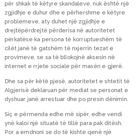
për shkak të këtyre skandaleve, nuk është një
zgjidhje e duhur dhe e përhershme e këtyre
problemeve, aty duhet një zgjidhje e
drejtëpërdrejtë përderisa në autoritetet
përkatëse ka persona të korruptueshëm të
cilët janë të gatshëm të nxjerrin tezat e
provimeve, se sa të bllokojnë aksesin në
internet e rrjete sociale për masën e gjerë.
Dhe sa për këtë pjesë, autoritetet e shtetit të
Algjerisë deklaruan për mediat se personat e
dyshuar janë arrestuar dhe po presin dënimin.
Siç e përmenda edhe më sipër, edhe vendi
ynë kaloi një situatë të tillë para pak ditësh.
Por a emdnoni se do të kishte qenë një