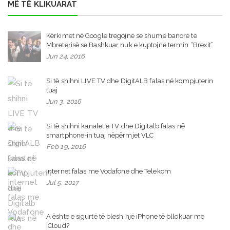
MË TË KLIKUARAT
Kërkimet në Google tregojnë se shumë banorë të
Mbretërisë së Bashkuar nuk e kuptojnë termin “Brexit”
Jun 24, 2016
Si të shihni LIVE TV dhe DigitALB falas në kompjuterin
tuaj
Jun 3, 2016
Si të shihni kanalet e TV dhe Digitalb falas në
smartphone-in tuaj nëpërmjet VLC
Feb 19, 2016
Internet falas me Vodafone dhe Telekom
Jul 5, 2017
A është e sigurtë të blesh një iPhone të bllokuar me
iCloud?