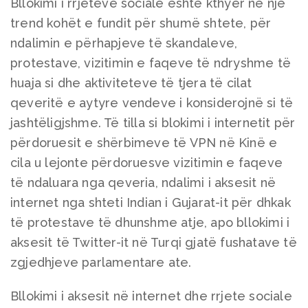
Bllokimi i rrjeteve sociale është kthyer në një
trend kohët e fundit për shumë shtete, për
ndalimin e përhapjeve të skandaleve,
protestave, vizitimin e faqeve të ndryshme të
huaja si dhe aktiviteteve të tjera të cilat
qeveritë e aytyre vendeve i konsiderojnë si të
jashtëligjshme. Të tilla si blokimi i internetit për
përdoruesit e shërbimeve të VPN në Kinë e
cila u lejonte përdoruesve vizitimin e faqeve
të ndaluara nga qeveria, ndalimi i aksesit në
internet nga shteti Indian i Gujarat-it për dhkak
të protestave të dhunshme atje, apo bllokimi i
aksesit të Twitter-it në Turqi gjatë fushatave të
zgjedhjeve parlamentare ate.
Bllokimi i aksesit në internet dhe rrjete sociale