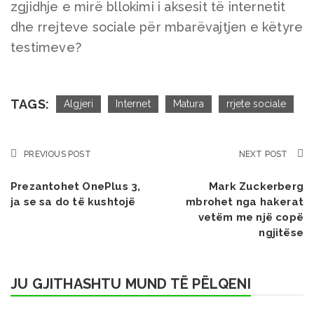
zgjidhje e mirë bllokimi i aksesit të internetit
dhe rrejteve sociale për mbarëvajtjen e këtyre
testimeve?
TAGS:
Algjeri
Internet
Matura
rrjete sociale
PREVIOUS POST
NEXT POST
Prezantohet OnePlus 3,
Mark Zuckerberg
ja se sa do të kushtojë
mbrohet nga hakerat
vetëm me një copë
ngjitëse
JU GJITHASHTU MUND TË PËLQENI