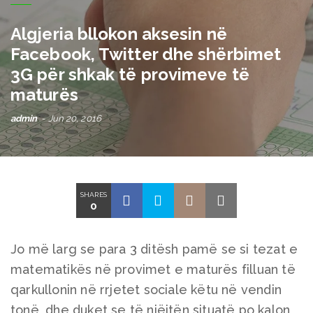
Algjeria bllokon aksesin në
Facebook, Twitter dhe shërbimet
3G për shkak të provimeve të
maturës
admin
Jun 20, 2016
SHARES
0
Jo më larg se para 3 ditësh pamë se si tezat e
matematikës në provimet e maturës filluan të
qarkullonin në rrjetet sociale këtu në vendin
tonë, dhe duket se të njëjtën situatë po kalon