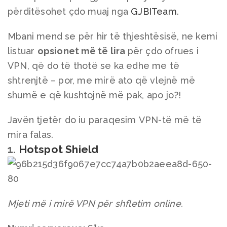
përditësohet çdo muaj nga
GJBITeam
.
Mbani mend se për hir të thjeshtësisë, ne kemi
listuar
opsionet më të lira
për çdo ofrues i
VPN, që do të thotë se ka edhe me të
shtrenjtë – por, me mirë ato që vlejnë më
shumë e që kushtojnë më pak, apo jo?!
Javën tjetër do iu paraqesim VPN-të më të
mira falas.
1.
Hotspot Shield
Mjeti më i mirë VPN për shfletim online.