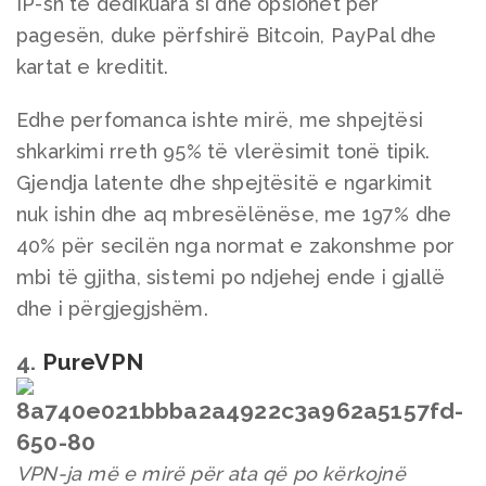
IP-sh të dedikuara si dhe opsionet për
pagesën, duke përfshirë Bitcoin, PayPal dhe
kartat e kreditit.
Edhe perfomanca ishte mirë, me shpejtësi
shkarkimi rreth 95% të vlerësimit tonë tipik.
Gjendja latente dhe shpejtësitë e ngarkimit
nuk ishin dhe aq mbresëlënëse, me 197% dhe
40% për secilën nga normat e zakonshme por
mbi të gjitha, sistemi po ndjehej ende i gjallë
dhe i përgjegjshëm.
4.
PureVPN
VPN-ja më e mirë për ata që po kërkojnë