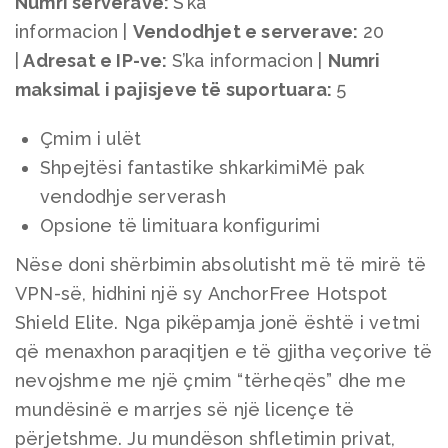
Numri serverave:
S’ka
informacion |
Vendodhjet e serverave
:
20
|
Adresat e IP-ve:
S’ka informacion |
Numri
maksimal i pajisjeve të suportuara
:
5
Çmim i ulët
Shpejtësi fantastike shkarkimiMë pak
vendodhje serverash
Opsione të limituara konfigurimi
Nëse doni shërbimin absolutisht më të mirë të
VPN-së, hidhini një sy AnchorFree Hotspot
Shield Elite. Nga pikëpamja jonë është i vetmi
që menaxhon paraqitjen e të gjitha veçorive të
nevojshme me një çmim “tërheqës” dhe me
mundësinë e marrjes së një licençe të
përjetshme. Ju mundëson shfletimin privat,