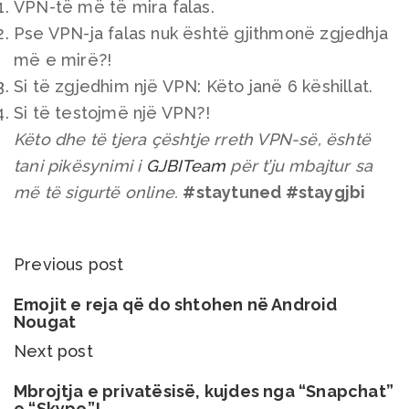
VPN-të më të mira falas.
Pse VPN-ja falas nuk është gjithmonë zgjedhja
më e mirë?!
Si të zgjedhim një VPN: Këto janë 6 këshillat.
Si të testojmë një VPN?!
Këto dhe të tjera çështje rreth VPN-së, është
tani pikësynimi i
GJBITeam
për t’ju mbajtur sa
më të sigurtë online.
#staytuned #staygjbi
Previous post
Emojit e reja që do shtohen në Android
Nougat
Next post
Mbrojtja e privatësisë, kujdes nga “Snapchat”
e “Skype”!