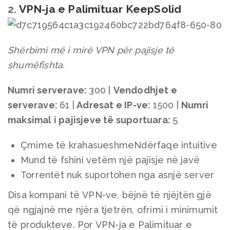
2.
VPN-ja e Palimituar KeepSolid
Shërbimi më i mirë VPN për pajisje të
shumëfishta.
Numri serverave:
300 |
Vendodhjet e
serverave
:
61 |
Adresat e IP-ve:
1500 |
Numri
maksimal i pajisjeve të suportuara
:
5
Çmime të krahasueshmeNdërfaqe intuitive
Mund të fshini vetëm një pajisje në javë
Torrentët nuk suportohen nga asnjë server
Disa kompani të VPN-ve, bëjnë të njëjtën gjë
që ngjajnë me njëra tjetrën, ofrimi i minimumit
të produkteve. Por VPN-ja e Palimituar e