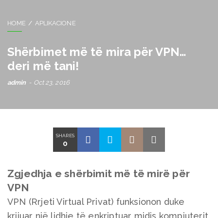
HOME
APLIKACIONE
Shërbimet më të mira për VPN…
deri më tani!
admin
Oct 23, 2016
SHARES
0
Zgjedhja e shërbimit më të mirë për
VPN
VPN (Rrjeti Virtual Privat) funksionon duke
krijuar një lidhje të enkriptuar midis kompjuterit