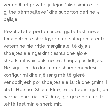
vendodhjet private, ju lejon “aksesimin e të
gjithë përmbajteve” dhe suporton deri në 5
pajisje.
Rezultatet e perfomancës gjatë testimeve
tona dolën të shkëlqyera me shfaqjen latente
vetëm në një rritje margjinale, të dyja si
shpejtësia e ngarkimit ashtu dhe ajo e
shkarkimit ishin pak më të shpejta pas lidhjes.
Ne sigurisht do donim më shumë mundësi
konfigurimi dhe një rang më të gjërë
vendodhjesh por shpejtësia e lartë dhe çmimi i
ulët i Hotspot Shield Elite, të tërheqin mjaft, pa
harruar dhe trial-in 7 ditor, gjë që e bën më të
lehtë testimin e shërbimit.