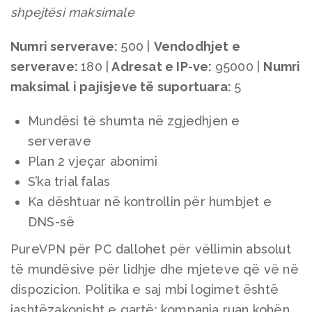
shpejtësi maksimale
Numri serverave:
500 |
Vendodhjet e
serverave
:
180 |
Adresat e IP-ve:
95000 |
Numri
maksimal i pajisjeve të suportuara
:
5
Mundësi të shumta në zgjedhjen e
serverave
Plan 2 vjeçar abonimi
S’ka trial falas
Ka dështuar në kontrollin për humbjet e
DNS-së
PureVPN për PC dallohet për vëllimin absolut
të mundësive për lidhje dhe mjeteve që vë në
dispozicion. Politika e saj mbi logimet është
jashtëzakonisht e qartë: kompania ruan kohën