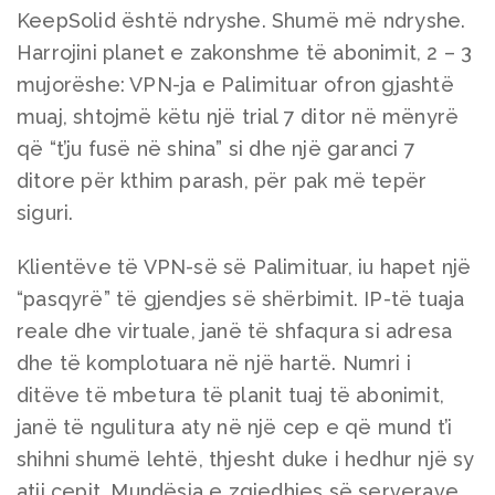
KeepSolid është ndryshe. Shumë më ndryshe.
Harrojini planet e zakonshme të abonimit, 2 – 3
mujorëshe: VPN-ja e Palimituar ofron gjashtë
muaj, shtojmë këtu një trial 7 ditor në mënyrë
që “t’ju fusë në shina” si dhe një garanci 7
ditore për kthim parash, për pak më tepër
siguri.
Klientëve të VPN-së së Palimituar, iu hapet një
“pasqyrë” të gjendjes së shërbimit. IP-të tuaja
reale dhe virtuale, janë të shfaqura si adresa
dhe të komplotuara në një hartë. Numri i
ditëve të mbetura të planit tuaj të abonimit,
janë të ngulitura aty në një cep e që mund t’i
shihni shumë lehtë, thjesht duke i hedhur një sy
atij cepit. Mundësia e zgjedhjes së serverave