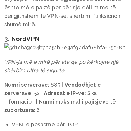
është më e paktë por për një qëllim më të
përgjithshëm të VPN-së, shërbimi funksionon
shumë mirë.
3.
NordVPN
VPN-ja më e mirë për ata që po kërkojnë një
shërbim ultra të sigurtë
Numri serverave:
685 |
Vendodhjet e
serverave
:
52 |
Adresat e IP-ve:
S’ka
informacion |
Numri maksimal i pajisjeve të
suportuara
:
6
VPN e posaçme për TOR