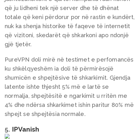
që ju lidheni tek një server dhe të dhënat
totale që keni përdorur por në rastin e kundërt,
nuk ka shenja historike të faqeve të internetit
që vizitoni, skedarët që shkarkoni apo ndonjë
gjë tjetër.
PureVPN doli mirë në testimet e perfomancës
ku shkëlqyeshëm ia doli të përmirësojë
shumicën e shpejtësive të shkarkimit. Gjendja
latente ishte thjesht 5% më e lartë se
normalja, shpejtësitë e ngarkimit u rritën me
4% dhe ndërsa shkarkimet ishin paritur 80% më
shpejt se shpejtësia normale.
5.
IPVanish