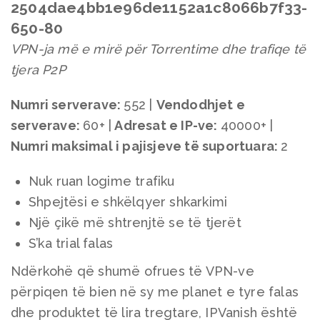
VPN-ja më e mirë për Torrentime dhe trafiqe të
tjera P2P
Numri serverave:
552 |
Vendodhjet e
serverave
:
60+ |
Adresat e IP-ve:
40000+ |
Numri maksimal i pajisjeve të suportuara
:
2
Nuk ruan logime trafiku
Shpejtësi e shkëlqyer shkarkimi
Një çikë më shtrenjtë se të tjerët
S’ka trial falas
Ndërkohë që shumë ofrues të VPN-ve
përpiqen të bien në sy me planet e tyre falas
dhe produktet të lira tregtare, IPVanish është