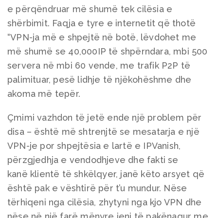
e përqëndruar më shumë tek cilësia e
shërbimit. Faqja e tyre e internetit që thotë
“VPN-ja më e shpejtë në botë, lëvdohet me
më shumë se 40,000IP të shpërndara, mbi 500
servera në mbi 60 vende, me trafik P2P të
palimituar, pesë lidhje të njëkohëshme dhe
akoma më tepër.
Çmimi vazhdon të jetë ende një problem për
disa – është më shtrenjtë se mesatarja e një
VPN-je por shpejtësia e lartë e IPVanish,
përzgjedhja e vendodhjeve dhe fakti se
kanë klientë të shkëlqyer, janë këto arsyet që
është pak e vështirë për t’u mundur. Nëse
tërhiqeni nga cilësia, zhytyni nga kjo VPN dhe
nëse në një farë mënyre jeni të pakënaqur me