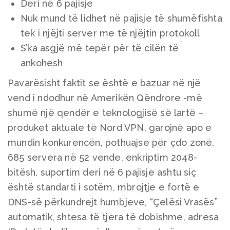
Deri në 6 pajisje
Nuk mund të lidhet në pajisje të shumëfishta
tek i njëjti server me të njëjtin protokoll
S’ka asgjë më tepër për të cilën të
ankohesh
Pavarësisht faktit se është e bazuar në një
vend i ndodhur në Amerikën Qëndrore -më
shumë një qendër e teknologjisë së lartë –
produket aktuale të Nord VPN, garojnë apo e
mundin konkurencën, pothuajse për çdo zonë.
685 servera në 52 vende, enkriptim 2048-
bitësh, suportim deri në 6 pajisje ashtu siç
është standarti i sotëm, mbrojtje e fortë e
DNS-së përkundrejt humbjeve, “Çelësi Vrasës”
automatik, shtesa të tjera të dobishme, adresa