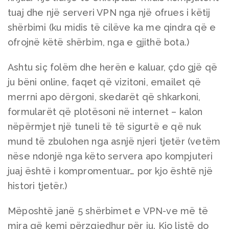
tuaj dhe një serveri VPN nga një ofrues i këtij
shërbimi (ku midis të cilëve ka me qindra që e
ofrojnë këtë shërbim, nga e gjithë bota.)
Ashtu siç folëm dhe herën e kaluar, çdo gjë që
ju bëni online, faqet që vizitoni, emailet që
merrni apo dërgoni, skedarët që shkarkoni,
formularët që plotësoni në internet – kalon
nëpërmjet një tuneli të të sigurtë e që nuk
mund të zbulohen nga asnjë njeri tjetër (vetëm
nëse ndonjë nga këto servera apo kompjuteri
juaj është i kompromentuar… por kjo është një
histori tjetër.)
Mëposhtë janë 5 shërbimet e VPN-ve më të
mira që kemi përzgjedhur për ju. Kjo listë do