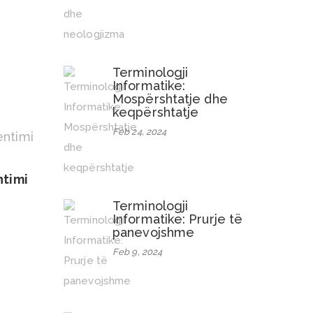
Terminologji
Informatike:
Mospërshtatje dhe
keqpërshtatje
Feb 24, 2024
ntimi
Terminologji
Informatike: Prurje të
panevojshme
Feb 9, 2024