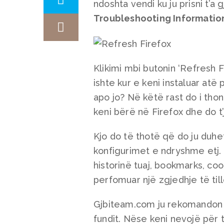
ndoshta vendi ku ju prisni t’a 
Troubleshooting Informatio
Klikimi mbi butonin ‘Refresh F
ishte kur e keni instaluar atë 
apo jo? Në këtë rast do i th
keni bërë në Firefox dhe do t’j
Kjo do të thotë që do ju duhet
konfigurimet e ndryshme etj.
historinë tuaj, bookmarks, co
perfomuar një zgjedhje të till
Gjbiteam.com ju rekomandon që 
fundit. Nëse keni nevojë për t