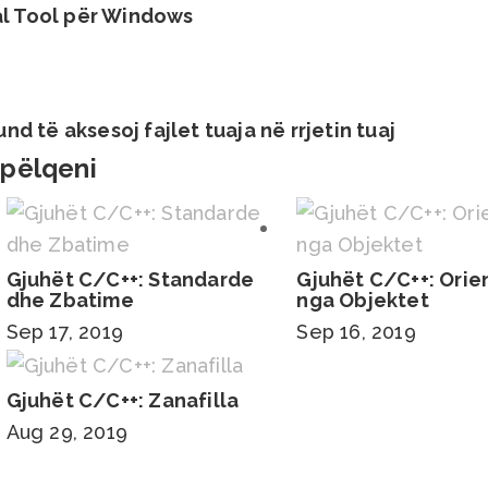
l Tool për Windows
d të aksesoj fajlet tuaja në rrjetin tuaj
 pëlqeni
Gjuhët C/C++: Standarde
Gjuhët C/C++: Orie
dhe Zbatime
nga Objektet
Sep 17, 2019
Sep 16, 2019
Gjuhët C/C++: Zanafilla
Aug 29, 2019