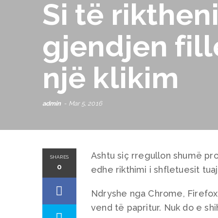
Si të rikthen
gjendjen fil
një klikim
admin
Mar 5, 2016
Ashtu siç rregullon shumë prob
SHARES
0
edhe rikthimi i shfletuesit tua
Ndryshe nga Chrome, Firefox f
vend të papritur. Nuk do e shi