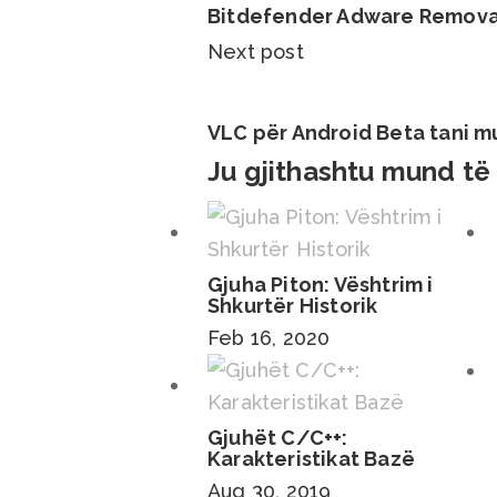
Bitdefender Adware Remova
Next post
VLC për Android Beta tani mun
Ju gjithashtu mund të
Gjuha Piton: Vështrim i
Shkurtër Historik
Feb 16, 2020
Gjuhët C/C++:
Karakteristikat Bazë
Aug 30, 2019