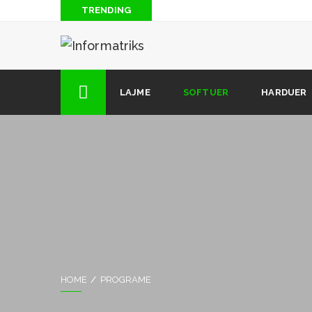
TRENDING
Dhe në videot e Facebook do të ketë reklama
Si të fshini përgjithmonë llogarinë tuaj në Gmail, G
Internet falas me Vodafone dhe Telekom
LAJME
SOFTUER
HARDUER
Arkitektura e Kompjuterit: Mikroprocesorët e Sotëm
HOME
PROGRAME