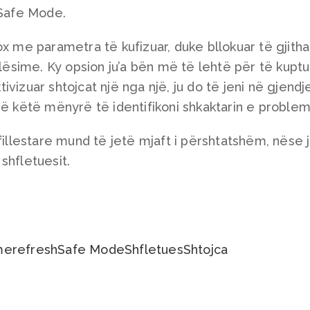
 Safe Mode.
ox me parametra të kufizuar, duke bllokuar të gjitha
ilësime. Ky opsion ju’a bën më të lehtë për të kupt
vizuar shtojcat një nga një, ju do të jeni në gjendj
në këtë mënyrë të identifikoni shkaktarin e proble
fillestare mund të jetë mjaft i përshtatshëm, nëse j
shfletuesit.
me
refresh
Safe Mode
Shfletues
Shtojca