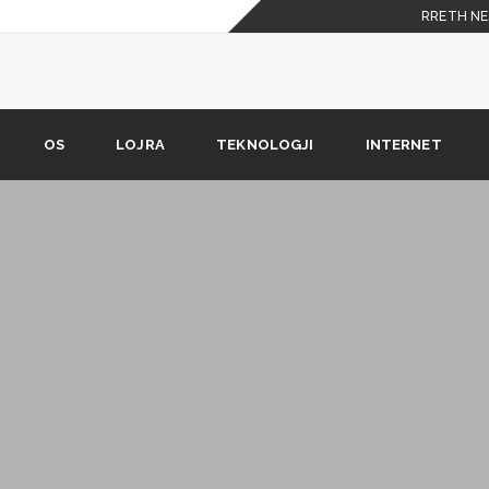
RRETH NE
oogle + dhe YouTube
OS
LOJRA
TEKNOLOGJI
INTERNET