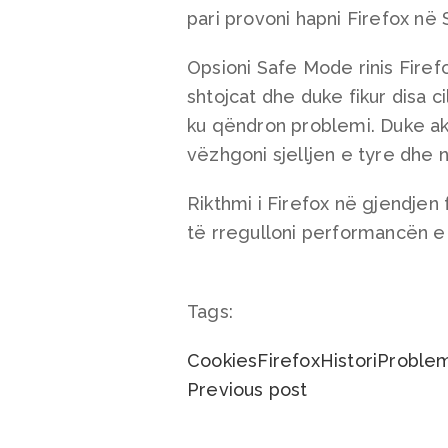
pari provoni hapni Firefox në
Opsioni Safe Mode rinis Firef
shtojcat dhe duke fikur disa c
ku qëndron problemi. Duke akti
vëzhgoni sjelljen e tyre dhe 
Rikthmi i Firefox në gjendjen 
të rregulloni performancën e 
Tags:
Cookies
Firefox
Histori
Proble
Previous post