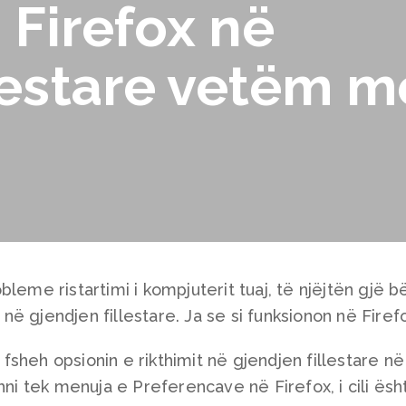
i Firefox në
lestare vetëm m
leme ristartimi i kompjuterit tuaj, të njëjtën gjë b
j në gjendjen fillestare. Ja se si funksionon në Firef
sheh opsionin e rikthimit në gjendjen fillestare në
hni tek menuja e Preferencave në Firefox, i cili ësh