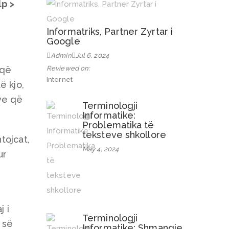
lp >
Informatriks, Partner Zyrtar i
Google
Admin
Jul 6, 2024
 që
Reviewed on:
Internet
ë kjo,
ve që
Terminologji
Informatike:
Problematika të
teksteve shkollore
tojcat,
May 4, 2024
ur
j i
Terminologji
 së
Informatike: Shmangie