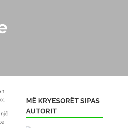
e
ën
ox.
MË KRYESORËT SIPAS
AUTORIT
 një
të