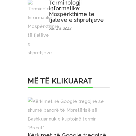
Terminologji
Informatike:
Mospërkthime të
fjalëve e shprehjeve
Jan 24, 2024
MË TË KLIKUARAT
Kërkimet në Google tregojnë