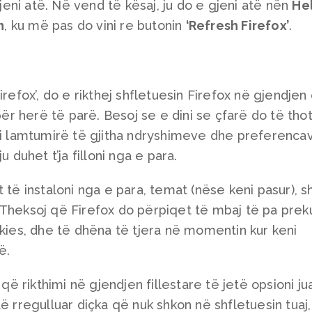
gjeni atë. Në vend të kësaj, ju do e gjeni atë nën
He
n
, ku më pas do vini re butonin
‘Refresh Firefox’
.
irefox’, do e rikthej shfletuesin Firefox në gjendjen
për herë të parë. Besoj se e dini se çfarë do të thot
oni lamtumirë të gjitha ndryshimeve dhe preferenca
u duhet t’ja filloni nga e para.
 të instaloni nga e para, temat (nëse keni pasur), sh
 Theksoj që Firefox do përpiqet të mbaj të pa prek
okies, dhe të dhëna të tjera në momentin kur keni
ë.
rikthimi në gjendjen fillestare të jetë opsioni jua
ë rregulluar diçka që nuk shkon në shfletuesin tuaj,