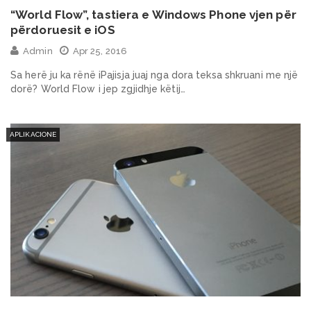
“World Flow”, tastiera e Windows Phone vjen për
përdoruesit e iOS
Admin
Apr 25, 2016
Sa herë ju ka rënë iPajisja juaj nga dora teksa shkruani me një
dorë? World Flow i jep zgjidhje këtij…
APLIKACIONE