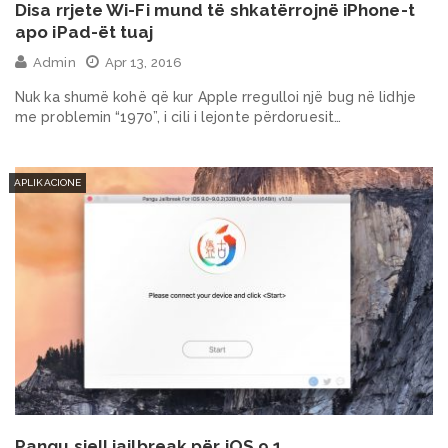
Disa rrjete Wi-Fi mund të shkatërrojnë iPhone-t
apo iPad-ët tuaj
Admin
Apr 13, 2016
Nuk ka shumë kohë që kur Apple rregulloi një bug në lidhje
me problemin “1970”, i cili i lejonte përdoruesit…
APLIKACIONE
Pangu sjell jailbreak për iOS 9,1