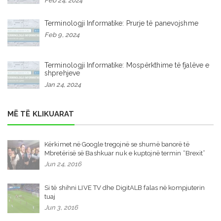
Feb 24, 2024
Terminologji Informatike: Prurje të panevojshme
Feb 9, 2024
Terminologji Informatike: Mospërkthime të fjalëve e
shprehjeve
Jan 24, 2024
MË TË KLIKUARAT
Kërkimet në Google tregojnë se shumë banorë të
Mbretërisë së Bashkuar nuk e kuptojnë termin “Brexit”
Jun 24, 2016
Si të shihni LIVE TV dhe DigitALB falas në kompjuterin
tuaj
Jun 3, 2016