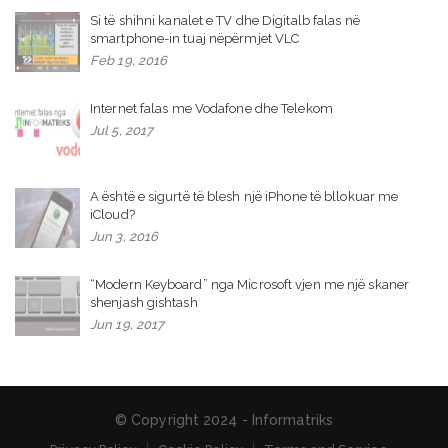
Si të shihni kanalet e TV dhe Digitalb falas në
smartphone-in tuaj nëpërmjet VLC
Feb 19, 2016
Internet falas me Vodafone dhe Telekom
Jul 5, 2017
A është e sigurtë të blesh një iPhone të bllokuar me
iCloud?
Jun 3, 2016
“Modern Keyboard” nga Microsoft vjen me një skaner
shenjash gishtash
Jun 19, 2017
© Copyright 2024 - Informatriks