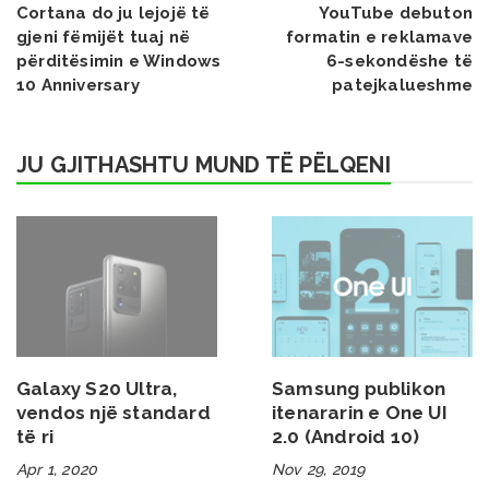
Cortana do ju lejojë të
YouTube debuton
gjeni fëmijët tuaj në
formatin e reklamave
përditësimin e Windows
6-sekondëshe të
10 Anniversary
patejkalueshme
JU GJITHASHTU MUND TË PËLQENI
Galaxy S20 Ultra,
Samsung publikon
vendos një standard
itenararin e One UI
të ri
2.0 (Android 10)
Apr 1, 2020
Nov 29, 2019