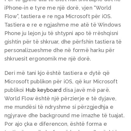
iPhone-in e tyre me një dorë, vjen “World
Flow”, tastiera e re nga Microsoft për iOS.
Tastiera e re e ngjashme me atë të Windows
Phone ju lejon ju të shtypni apo të rrëshqisni
gishtin për të shkruar, dhe përfshin tastiera të
personalizueshme dhe në formë harku për
shkruesit ergonomik me një dorë.
Deri më tani kjo është tastiera e dytë që
Microsoft publikon për iOS, që kur Microsoft
publikoi
Hub keyboard
disa javë më parë.
World Flow është një përzierje e të dyjave,
me mundësi të ndryshme si përzgjedhja e
ngjyrave dhe background me imazhe të tuajat.
Por ajo çka e diferencon, është forma e