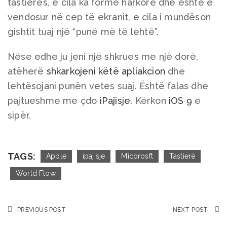
tastierës, e cila ka formë harkore dhe është e
vendosur në cep të ekranit, e cila i mundëson
gishtit tuaj një “punë më të lehtë”.
Nëse edhe ju jeni një shkrues me një dorë,
atëherë
shkarkojeni këtë apliakcion
dhe
lehtësojani punën vetes suaj. Është falas dhe
pajtueshme me çdo
iPajisje
. Kërkon
iOS 9
e
sipër.
TAGS:
Apple
ipajisje
Micorosft
Tastierë
World Flow
PREVIOUS POST
NEXT POST