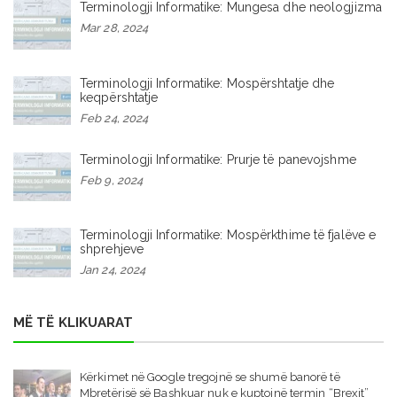
Terminologji Informatike: Mungesa dhe neologjizma
Mar 28, 2024
Terminologji Informatike: Mospërshtatje dhe
keqpërshtatje
Feb 24, 2024
Terminologji Informatike: Prurje të panevojshme
Feb 9, 2024
Terminologji Informatike: Mospërkthime të fjalëve e
shprehjeve
Jan 24, 2024
MË TË KLIKUARAT
Kërkimet në Google tregojnë se shumë banorë të
Mbretërisë së Bashkuar nuk e kuptojnë termin “Brexit”