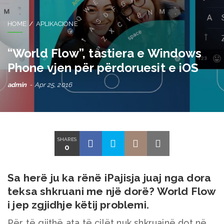
HOME
APLIKACIONE
“World Flow”, tastiera e Windows
Phone vjen për përdoruesit e iOS
admin
Apr 25, 2016
SHARES
0
Sa herë ju ka rënë iPajisja juaj nga dora
teksa shkruani me një dorë? World Flow
i jep zgjidhje këtij problemi.
Për të gjithë ata të cilët nuk shkruajnë dot në