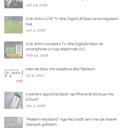
Jun 24, 2016
Si të shihni LIVE TV dhe DigitALB falas në kompjuterin
tuaj
Jun 3, 2016
Si të shihni kanalet e TV dhe Digitalb falas në
smartphone-in tuaj nëpërmjet VLC
Feb 19, 2016
Internet falas me Vodafone dhe Telekom
Jul 5, 2017
A është e sigurtë të blesh një iPhone të bllokuar me
iCloud?
Jun 3, 2016
“Modern Keyboard” nga Microsoft vjen me një skaner
shenjash gishtash