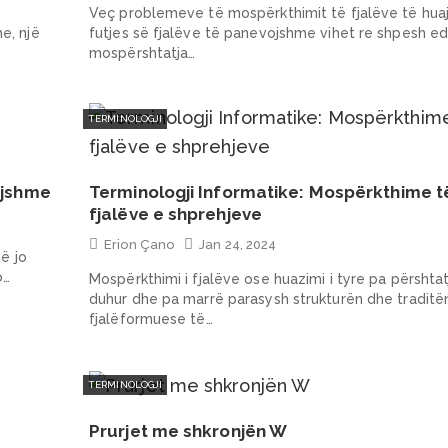
Veç problemeve të mospërkthimit të fjalëve të hua
e, një
futjes së fjalëve të panevojshme vihet re shpesh e
mospërshtatja…
TERMINOLOGJI
ojshme
Terminologji Informatike: Mospërkthime t
fjalëve e shprehjeve
Erion Çano
Jan 24, 2024
ë jo
o…
Mospërkthimi i fjalëve ose huazimi i tyre pa përshta
duhur dhe pa marrë parasysh strukturën dhe traditë
fjalëformuese të…
TERMINOLOGJI
Prurjet me shkronjën W