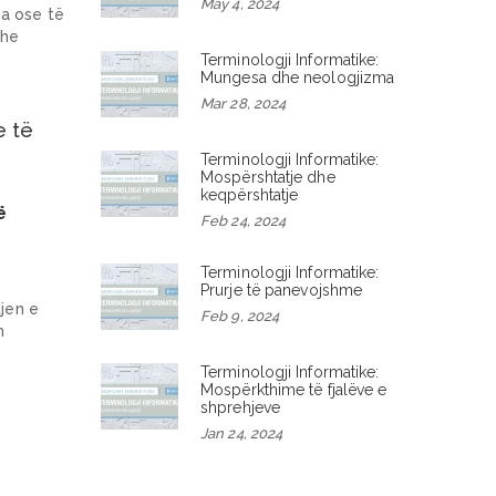
May 4, 2024
ja ose të
dhe
Terminologji Informatike:
Mungesa dhe neologjizma
Mar 28, 2024
Terminologji Informatike:
Mospërshtatje dhe
keqpërshtatje
ë
Feb 24, 2024
Terminologji Informatike:
Prurje të panevojshme
tjen e
Feb 9, 2024
n
Terminologji Informatike:
Mospërkthime të fjalëve e
shprehjeve
Jan 24, 2024