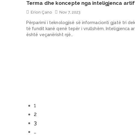
Terma dhe koncepte nga inteligjenca artif
Erion Çano
Nov 7, 2023
Përparimi i teknologjisë së informacionti gjatë tri d
të fundit kanë qenë tepër i vrullshëm. Inteligjenca art
është veçanërisht një…
1
2
3
…