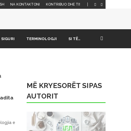
SH
NA KONTAKTONI
KONTRIBUO DHE TI!
SIGURI
TERMINOLOGJI
SI TË…
MË KRYESORËT SIPAS
AUTORIT
radita
logjia e