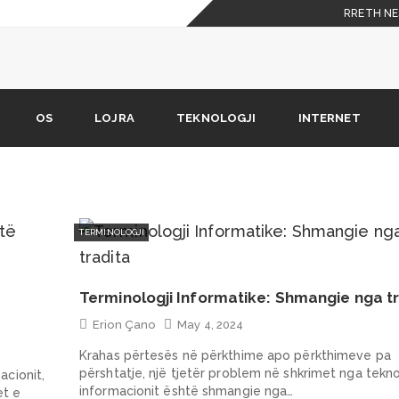
RRETH NE
 celulare
shkarkimit nuk është në
OS
LOJRA
TEKNOLOGJI
INTERNET
Phone X duhet t’i dijë
TERMINOLOGJI
Terminologji Informatike: Shmangie nga t
Erion Çano
May 4, 2024
Krahas përtesës në përkthime apo përkthimeve pa
përshtatje, një tjetër problem në shkrimet nga tekno
acionit,
informacionit është shmangie nga…
t e