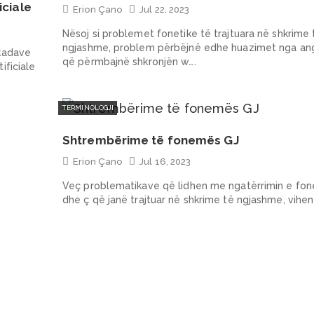
iciale
Erion Çano
Jul 22, 2023
Nësoj si problemet fonetike të trajtuara në shkrime 
ngjashme, problem përbëjnë edhe huazimet nga ang
ekadave
që përmbajnë shkronjën w….
ificiale
TERMINOLOGJI
Shtrembërime të fonemës GJ
Erion Çano
Jul 16, 2023
Veç problematikave që lidhen me ngatërrimin e fo
dhe ç që janë trajtuar në shkrime të ngjashme, vihen