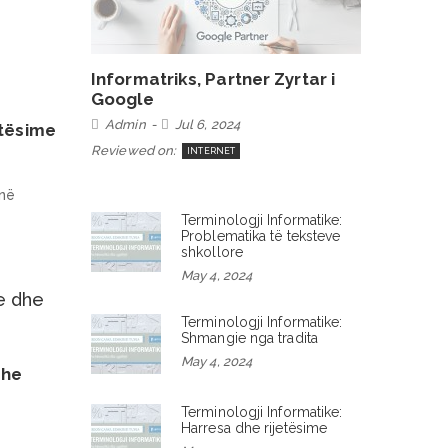
Informatriks, Partner Zyrtar i
Google
Admin
Jul 6, 2024
etësime
Reviewed on:
INTERNET
 në
Terminologji Informatike:
Problematika të teksteve
shkollore
May 4, 2024
Terminologji Informatike:
Shmangie nga tradita
May 4, 2024
dhe
Terminologji Informatike:
Harresa dhe rijetësime