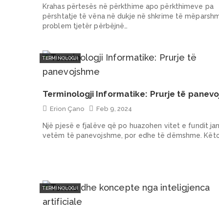
Krahas përtesës në përkthime apo përkthimeve pa
përshtatje të vëna në dukje në shkrime të mëparshm
problem tjetër përbëjnë…
TERMINOLOGJI
Terminologji Informatike: Prurje të panev
Erion Çano
Feb 9, 2024
Një pjesë e fjalëve që po huazohen vitet e fundit jan
vetëm të panevojshme, por edhe të dëmshme. Kët
TERMINOLOGJI