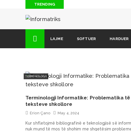
TRENDING
Blog: Të “piqesh” nga rrezatimi radioaktiv i antenave
Si të hakojmë lojrat për Android (2 mënyra)
Si të shkarkoni muzikë nga Soundcloud (kur opsioni i 
LAJME
SOFTUER
HARDUER
dizpozicion)
12 këshilla dhe truke të fshehura që çdo përdorues i i
TERMINOLOGJI
Terminologji Informatike: Problematika të
teksteve shkollore
Erion Çano
May 4, 2024
Kur shfletojmë bibliografinë e teknologjisë së inform
nuk mund të mos të shohim me shqetësim probleme