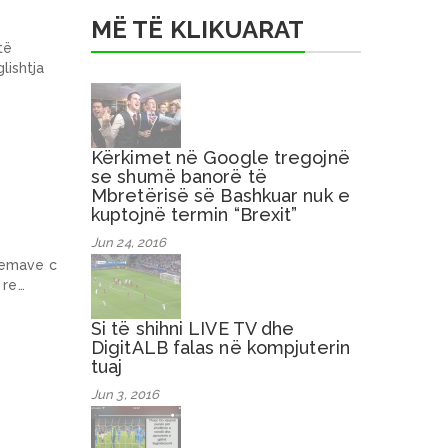
MË TË KLIKUARAT
të
lishtja
Kërkimet në Google tregojnë
se shumë banorë të
Mbretërisë së Bashkuar nuk e
kuptojnë termin “Brexit”
Jun 24, 2016
nemave c
 re…
Si të shihni LIVE TV dhe
DigitALB falas në kompjuterin
tuaj
Jun 3, 2016