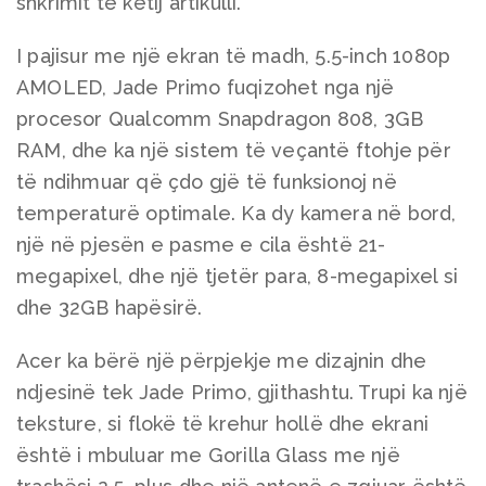
shkrimit të këtij artikulli.
I pajisur me një ekran të madh, 5.5-inch 1080p
AMOLED, Jade Primo fuqizohet nga një
procesor Qualcomm Snapdragon 808, 3GB
RAM, dhe ka një sistem të veçantë ftohje për
të ndihmuar që çdo gjë të funksionoj në
temperaturë optimale. Ka dy kamera në bord,
një në pjesën e pasme e cila është 21-
megapixel, dhe një tjetër para, 8-megapixel si
dhe 32GB hapësirë.
Acer ka bërë një përpjekje me dizajnin dhe
ndjesinë tek Jade Primo, gjithashtu. Trupi ka një
teksture, si flokë të krehur hollë dhe ekrani
është i mbuluar me Gorilla Glass me një