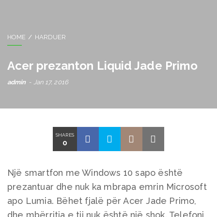
HOME
HARDUER
Acer prezanton Liquid Jade Primo
admin
Jan 17, 2016
SHARES
0
Një smartfon me Windows 10 sapo është
prezantuar dhe nuk ka mbrapa emrin Microsoft
apo Lumia. Bëhet fjalë për Acer Jade Primo,
dhe mbërritja e tij nuk është një shok. Telefoni