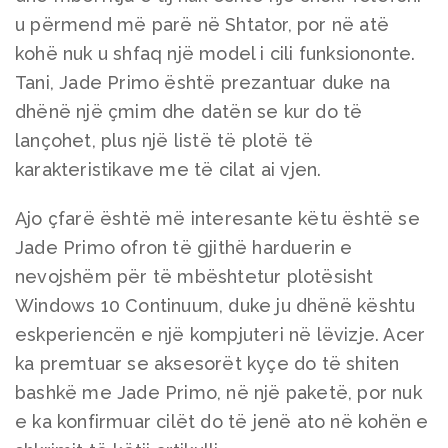
u përmend më parë në Shtator, por në atë
kohë nuk u shfaq një model i cili funksiononte.
Tani, Jade Primo është prezantuar duke na
dhënë një çmim dhe datën se kur do të
lançohet, plus një listë të plotë të
karakteristikave me të cilat ai vjen.
Ajo çfarë është më interesante këtu është se
Jade Primo ofron të gjithë harduerin e
nevojshëm për të mbështetur plotësisht
Windows 10 Continuum, duke ju dhënë kështu
eskperiencën e një kompjuteri në lëvizje. Acer
ka premtuar se aksesorët kyçe do të shiten
bashkë me Jade Primo, në një paketë, por nuk
e ka konfirmuar cilët do të jenë ato në kohën e