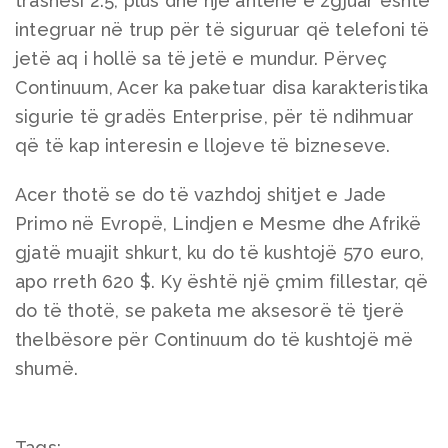
trashësi 2.5, plus dhe një antenë e zgjuar është
integruar në trup për të siguruar që telefoni të
jetë aq i hollë sa të jetë e mundur. Përveç
Continuum, Acer ka paketuar disa karakteristika
sigurie të gradës Enterprise, për të ndihmuar
që të kap interesin e llojeve të bizneseve.
Acer thotë se do të vazhdoj shitjet e Jade
Primo në Evropë, Lindjen e Mesme dhe Afrikë
gjatë muajit shkurt, ku do të kushtojë 570 euro,
apo rreth 620 $. Ky është një çmim fillestar, që
do të thotë, se paketa me aksesorë të tjerë
thelbësore për Continuum do të kushtojë më
shumë.
Tags: