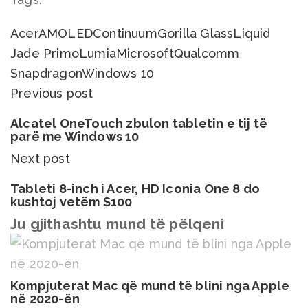
Acer
AMOLED
Continuum
Gorilla Glass
Liquid
Jade Primo
Lumia
Microsoft
Qualcomm
Snapdragon
Windows 10
Previous post
Alcatel OneTouch zbulon tabletin e tij të
parë me Windows 10
Next post
Tableti 8-inch i Acer, HD Iconia One 8 do
kushtoj vetëm $100
Ju gjithashtu mund të pëlqeni
Kompjuterat Mac që mund të blini nga Apple
në 2020-ën