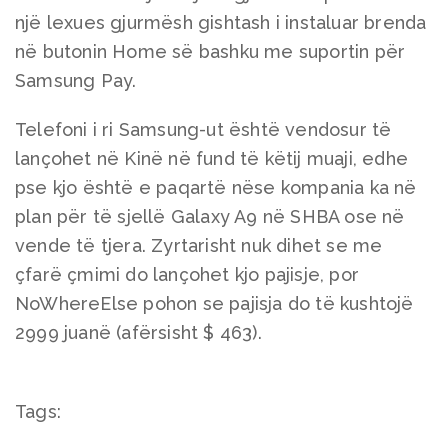
një lexues gjurmësh gishtash i instaluar brenda
në butonin Home së bashku me suportin për
Samsung Pay.
Telefoni i ri Samsung-ut është vendosur të
lançohet në Kinë në fund të këtij muaji, edhe
pse kjo është e paqartë nëse kompania ka në
plan për të sjellë Galaxy A9 në SHBA ose në
vende të tjera. Zyrtarisht nuk dihet se me
çfarë çmimi do lançohet kjo pajisje, por
NoWhereElse pohon se pajisja do të kushtojë
2999 juanë (afërsisht $ 463).
Tags: