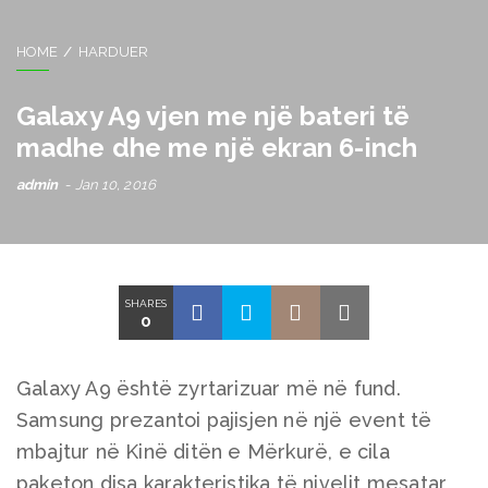
HOME
HARDUER
Galaxy A9 vjen me një bateri të
madhe dhe me një ekran 6-inch
admin
Jan 10, 2016
SHARES
0
Galaxy A9 është zyrtarizuar më në fund.
Samsung prezantoi pajisjen në një event të
mbajtur në Kinë ditën e Mërkurë, e cila
paketon disa karakteristika të nivelit mesatar