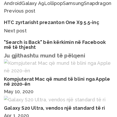
Android
Galaxy A9
Lollipop
Samsung
Snapdragon
Previous post
HTC zyrtarisht prezanton One X9 5.5-inç
Next post
"Search is Back" bën kërkimin në Facebook
më të thjesht
Ju gjithashtu mund të pëlqeni
Kompjuterat Mac që mund të blini nga Apple
në 2020-ën
May 10, 2020
Galaxy S20 Ultra, vendos një standard të ri
Apr 1, 2020