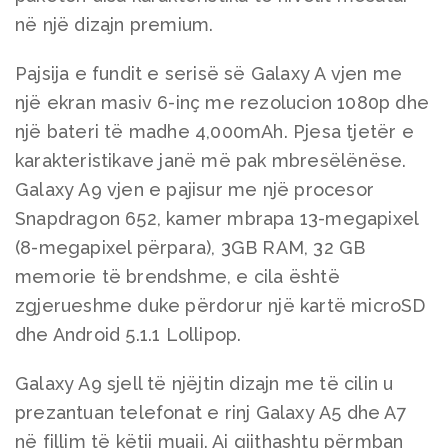
në një dizajn premium.
Pajsija e fundit e serisë së Galaxy A vjen me
një ekran masiv 6-inç me rezolucion 1080p dhe
një bateri të madhe 4,000mAh. Pjesa tjetër e
karakteristikave janë më pak mbresëlënëse.
Galaxy A9 vjen e pajisur me një procesor
Snapdragon 652, kamer mbrapa 13-megapixel
(8-megapixel përpara), 3GB RAM, 32 GB
memorie të brendshme, e cila është
zgjerueshme duke përdorur një kartë microSD
dhe Android 5.1.1 Lollipop.
Galaxy A9 sjell të njëjtin dizajn me të cilin u
prezantuan telefonat e rinj Galaxy A5 dhe A7
në fillim të këtij muaji. Ai gjithashtu përmban