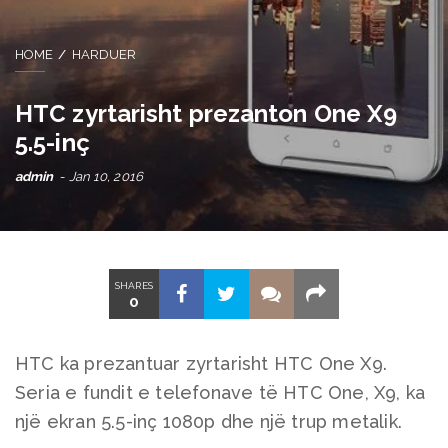
HOME
HARDUER
HTC zyrtarisht prezanton One X9
5.5-inç
admin
Jan 10, 2016
SHARES
0
HTC ka prezantuar zyrtarisht HTC One X9.
Seria e fundit e telefonave të HTC One, X9, ka
një ekran 5.5-inç 1080p dhe një trup metalik.