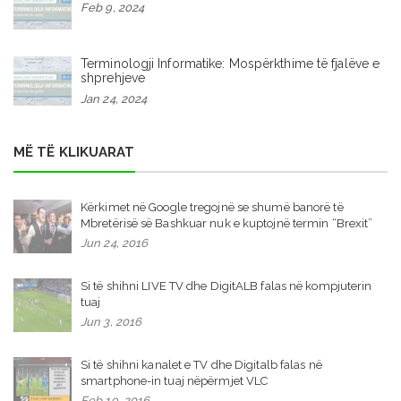
Feb 9, 2024
Terminologji Informatike: Mospërkthime të fjalëve e
shprehjeve
Jan 24, 2024
MË TË KLIKUARAT
Kërkimet në Google tregojnë se shumë banorë të
Mbretërisë së Bashkuar nuk e kuptojnë termin “Brexit”
Jun 24, 2016
Si të shihni LIVE TV dhe DigitALB falas në kompjuterin
tuaj
Jun 3, 2016
Si të shihni kanalet e TV dhe Digitalb falas në
smartphone-in tuaj nëpërmjet VLC
Feb 19, 2016