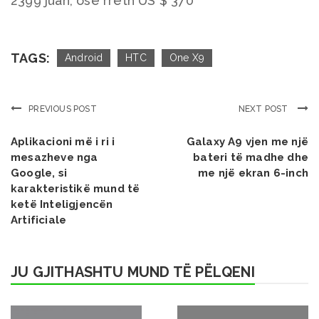
2399 juan, ose rreth US $ 370
TAGS:
Android
HTC
One X9
PREVIOUS POST
NEXT POST
Aplikacioni më i ri i
Galaxy A9 vjen me një
mesazheve nga
bateri të madhe dhe
Google, si
me një ekran 6-inch
karakteristikë mund të
ketë Inteligjencën
Artificiale
JU GJITHASHTU MUND TË PËLQENI