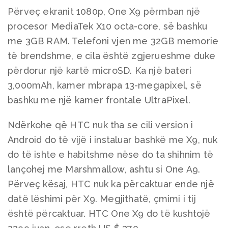
Përveç ekranit 1080p, One X9 përmban një
procesor MediaTek X10 octa-core, së bashku
me 3GB RAM. Telefoni vjen me 32GB memorie
të brendshme, e cila është zgjerueshme duke
përdorur një kartë microSD. Ka një bateri
3,000mAh, kamer mbrapa 13-megapixel, së
bashku me një kamer frontale UltraPixel.
Ndërkohe që HTC nuk tha se cili version i
Android do të vijë i instaluar bashkë me X9, nuk
do të ishte e habitshme nëse do ta shihnim të
lançohej me Marshmallow, ashtu si One A9.
Përveç kësaj, HTC nuk ka përcaktuar ende një
datë lëshimi për X9. Megjithatë, çmimi i tij
është përcaktuar. HTC One X9 do të kushtojë