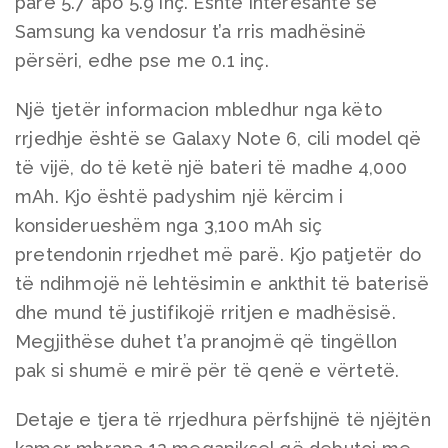
parë 5.7 apo 5.9 inç. Është interesante se
Samsung ka vendosur t’a rris madhësinë
përsëri, edhe pse me 0.1 inç.
Një tjetër informacion mbledhur nga këto
rrjedhje është se Galaxy Note 6, cili model që
të vijë, do të ketë një bateri të madhe 4,000
mAh. Kjo është padyshim një kërcim i
konsiderueshëm nga 3,100 mAh siç
pretendonin rrjedhet më parë. Kjo patjetër do
të ndihmojë në lehtësimin e ankthit të baterisë
dhe mund të justifikojë rritjen e madhësisë.
Megjithëse duhet t’a pranojmë që tingëllon
pak si shumë e mirë për të qenë e vërtetë.
Detaje e tjera të rrjedhura përfshijnë të njëjtën