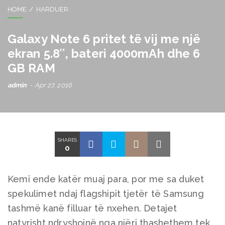
HOME
HARDUER
Galaxy Note 6 pritet të vij me një
ekran 5.8″, bateri 4000mAh dhe 6
GB RAM
admin
Apr 27, 2016
SHARES
0
Kemi ende katër muaj para, por me sa duket
spekulimet ndaj flagshipit tjetër të Samsung
tashmë kanë filluar të nxehen. Detajet
natyrisht ndryshojnë nga njëri thashethem tek