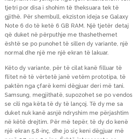
tjetri por disa i shohim të theksuara tek të
gjithë. Për shembull, ekziston ideja se Galaxy
Note 6 do të ketë 6 GB RAM. Një tjetër detaj
që duket në përputhje me thashethemet
është se po punohet të sillen dy variante, një
normal dhe një me një ekran të lakuar.
Këto dy variante, për të cilat kanë filluar të
flitet në të vërtetë janë vetëm prototipa, të
paktën nga çfarë kemi dëgjuar deri më tani.
Samsung, megjithatë, supozohet se po vendos
se cili nga këta të dy të lançoj. Të dy me sa
duket nuk kanë asnjë ndryshim me përjashtim
në këtë drejtim. Për më tepër, të dy do kenë
një ekran 5.8-inç, dhe jo siç keni dëgjuar më