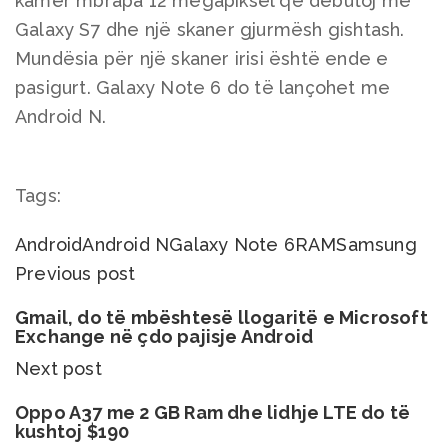
kamer mbrapa 12 megapiksel që debutoj me
Galaxy S7 dhe një skaner gjurmësh gishtash.
Mundësia për një skaner irisi është ende e
pasigurt. Galaxy Note 6 do të lançohet me
Android N.
Tags:
Android
Android N
Galaxy Note 6
RAM
Samsung
Previous post
Gmail, do të mbështesë llogaritë e Microsoft
Exchange në çdo pajisje Android
Next post
Oppo A37 me 2 GB Ram dhe lidhje LTE do të
kushtoj $190