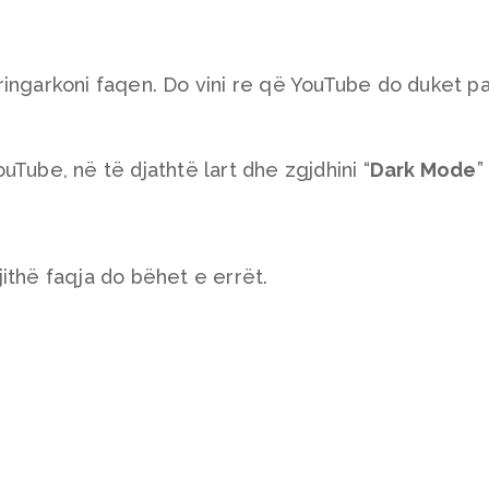
ringarkoni faqen. Do vini re që YouTube do duket p
Tube, në të djathtë lart dhe zgjdhini “
Dark Mode
”
ithë faqja do bëhet e errët.