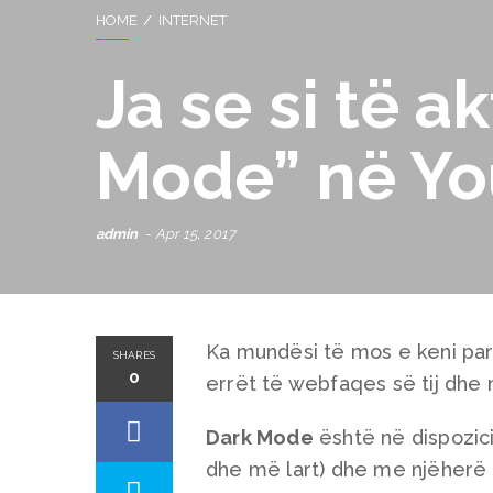
HOME
INTERNET
Ja se si të a
Mode” në Y
admin
Apr 15, 2017
Ka mundësi të mos e keni par
SHARES
0
errët të webfaqes së tij dhe 
Dark Mode
është në dispozici
dhe më lart) dhe me njëherë p