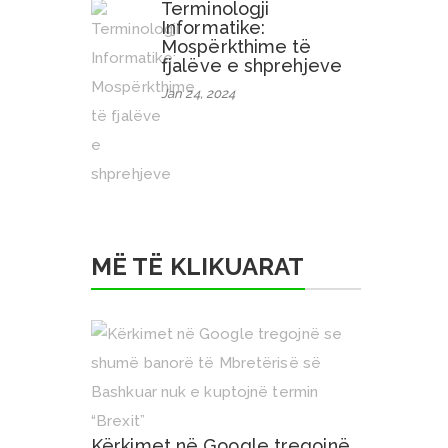
Terminologji
Informatike:
Mospërkthime të
fjalëve e shprehjeve
Jan 24, 2024
MË TË KLIKUARAT
Kërkimet në Google tregojnë