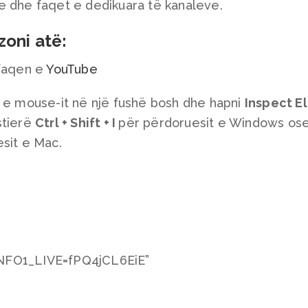
e dhe faqet e dedikuara të kanaleve.
zoni atë:
 faqen e
YouTube
n e mouse-it në një fushë bosh dhe hapni
Inspect E
stierë
Ctrl + Shift + I
për përdoruesit e Windows os
sit e Mac.
NFO1_LIVE=fPQ4jCL6EiE”