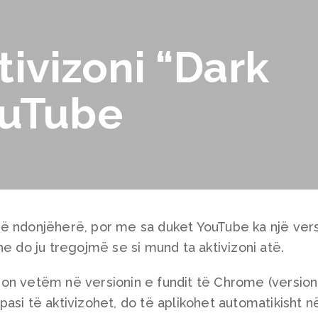
ktivizoni “Dark
ouTube
ë ndonjëherë, por me sa duket YouTube ka një vers
ne do ju tregojmë se si mund ta aktivizoni atë.
on vetëm në versionin e fundit të Chrome (version
asi të aktivizohet, do të aplikohet automatikisht n