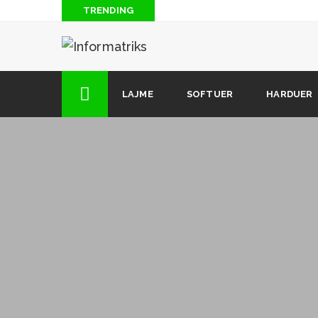
TRENDING
Blog: Të “piqesh” nga rrezatimi radioaktiv i antenave
Si të hakojmë lojrat për Android (2 mënyra)
Si të shkarkoni muzikë nga Soundcloud (kur opsioni i 
LAJME
SOFTUER
HARDUER
dizpozicion)
12 këshilla dhe truke të fshehura që çdo përdorues i i