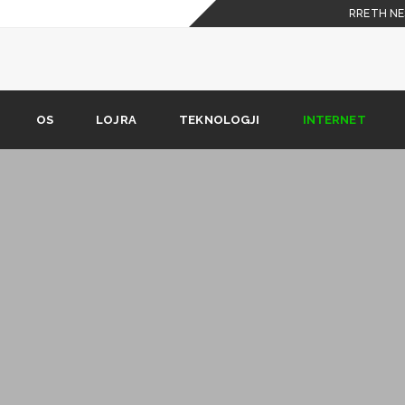
RRETH NE
 celulare
shkarkimit nuk është në
OS
LOJRA
TEKNOLOGJI
INTERNET
Phone X duhet t’i dijë