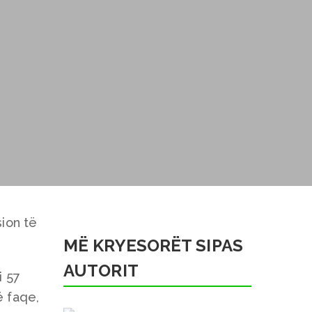
ion të
MË KRYESORËT SIPAS
AUTORIT
i 57
ë faqe,