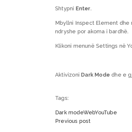
Shtypni
Enter
.
Mbyllni Inspect Element dhe 
ndryshe por akoma i bardhë.
Klikoni menunë Settings në You
Aktivizoni
Dark Mode
dhe e gj
Tags:
Dark mode
Web
YouTube
Previous post