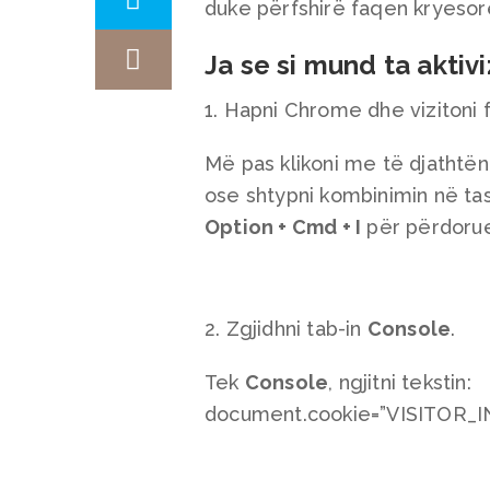
duke përfshirë faqen kryesor
Ja se si mund ta aktivi
1. Hapni Chrome dhe vizitoni
Më pas klikoni me të djathtë
ose shtypni kombinimin në ta
Option + Cmd + I
për përdorue
2. Zgjidhni tab-in
Console
.
Tek
Console
, ngjitni tekstin:
document.cookie=”VISITOR_I