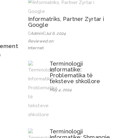
Informatriks, Partner Zyrtar i
Google
Admin
Jul 6, 2024
Reviewed on:
lement
Internet
e
Terminologji
Informatike:
Problematika të
teksteve shkollore
May 4, 2024
Terminologji
Informatike: Shmangie