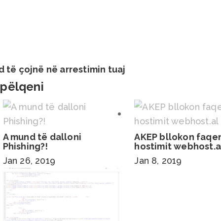
d të çojnë në arrestimin tuaj
 pëlqeni
A mund të dalloni
AKEP bllokon faqe
Phishing?!
hostimit webhost.a
Jan 26, 2019
Jan 8, 2019