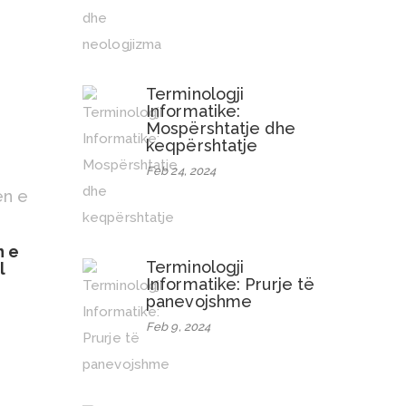
Terminologji
Informatike:
Mospërshtatje dhe
keqpërshtatje
Feb 24, 2024
n e
Terminologji
l
Informatike: Prurje të
panevojshme
Feb 9, 2024