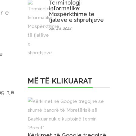
Terminologji
Informatike:
ën e
Mospërkthime të
fjalëve e shprehjeve
Jan 24, 2024
 e
MË TË KLIKUARAT
ng një
Kërkimet në Google tregojnë