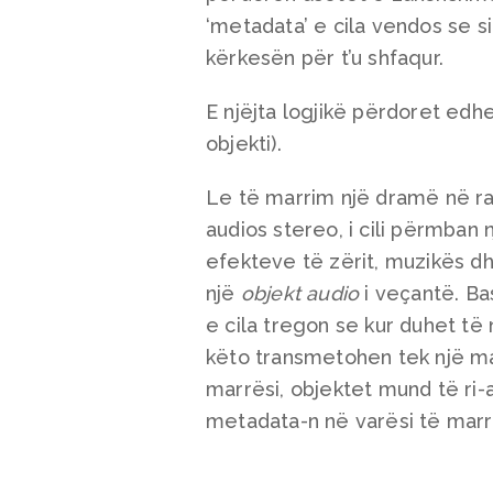
‘metadata’ e cila vendos se s
kërkesën për t’u shfaqur.
E njëjta logjikë përdoret ed
objekti).
Le të marrim një dramë në rad
audios stereo, i cili përmban n
efekteve të zërit, muzikës dh
një
objekt audio
i veçantë. B
e cila tregon se kur duhet të n
këto transmetohen tek një ma
marrësi, objektet mund të ri
metadata-n në varësi të marrës