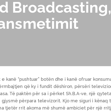
d Broadcasting,
ransmetimit
t e kanë “pushtuar” botën dhe i kanë ofruar konsuma
mbajtjen që ky i fundit dëshiron, përsëri televizio
a. Të paktën për sa i përket Sh.B.A-ve, një qyteta
gjysmë përpara televizorit. Kjo me siguri i kënaq t
 tjetër rrit akoma më shumë ambiciet për një rrit