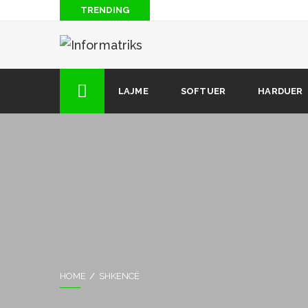
TRENDING
Blog: Të “piqesh” nga rrezatimi radioaktiv i antenave
Si të hakojmë lojrat për Android (2 mënyra)
Si të shkarkoni muzikë nga Soundcloud (kur opsioni i 
LAJME
SOFTUER
HARDUER
dizpozicion)
12 këshilla dhe truke të fshehura që çdo përdorues i i
HOME
SHKENCË