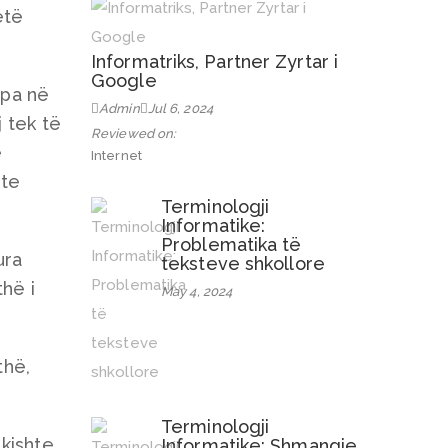
etë
Informatriks, Partner Zyrtar i
Google
apa në
Admin
Jul 6, 2024
j tek të
Reviewed on:
ë
Internet
nte
Terminologji
Informatike:
Problematika të
ura
teksteve shkollore
thë i
May 4, 2024
thë,
Terminologji
 kishte
Informatike: Shmangie