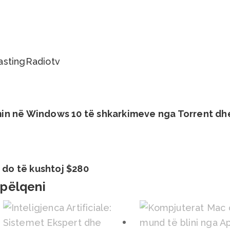
asting
Radio
tv
in në Windows 10 të shkarkimeve nga Torrent dh
X do të kushtoj $280
 pëlqeni