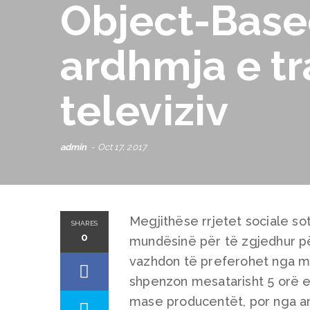
Object-Base
ardhmja e t
televiziv
admin
Oct 17, 2017
Megjithëse rrjetet sociale so
SHARES
0
mundësinë për të zgjedhur për
vazhdon të preferohet nga mas
shpenzon mesatarisht 5 orë e 
mase producentët, por nga ana