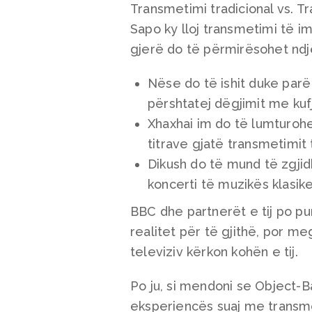
Transmetimi tradicional vs. T
Sapo ky lloj transmetimi të 
gjerë do të përmirësohet nd
Nëse do të ishit duke parë n
përshtatej dëgjimit me kufj
Xhaxhai im do të lumturoh
titrave gjatë transmetimit
Dikush do të mund të zgjidh
koncerti të muzikës klasike,
BBC dhe partnerët e tij po p
realitet për të gjithë, por me
televiziv kërkon kohën e tij.
Po ju, si mendoni se Object-B
eksperiencës suaj me transme