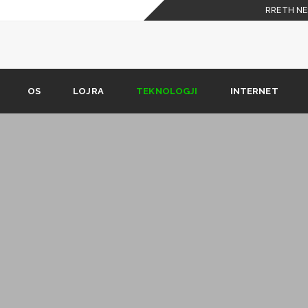
RRETH NE
 celulare
shkarkimit nuk është në
OS
LOJRA
TEKNOLOGJI
INTERNET
Phone X duhet t’i dijë