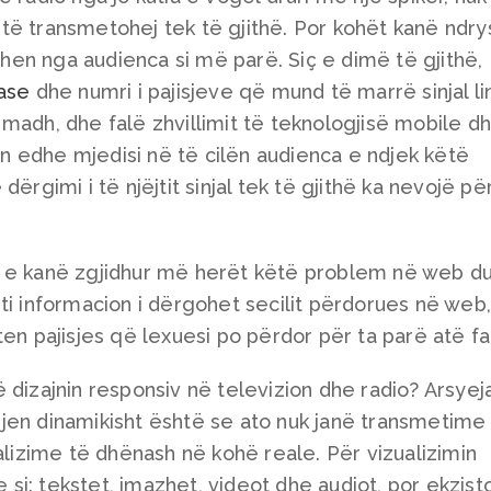
al të transmetohej tek të gjithë. Por kohët kanë ndr
en nga audienca si më parë. Siç e dimë të gjithë,
mase
dhe numri i pajisjeve që mund të marrë sinjal li
madh, dhe falë zhvillimit të teknologjisë mobile d
ion edhe mjedisi në të cilën audienca e ndjek këtë
ërgimi i të njëjtit sinjal tek të gjithë ka nevojë pë
t e kanë zgjidhur më herët këtë problem në web d
jëjti informacion i dërgohet secilit përdorues në web
ten pajisjes që lexuesi po përdor për ta parë atë f
 dizajnin responsiv në televizion dhe radio? Arsyej
jen dinamikisht është se ato nuk janë transmetime
ualizime të dhënash në kohë reale. Për vizualizimin
i: tekstet, imazhet, videot dhe audiot, por ekzist