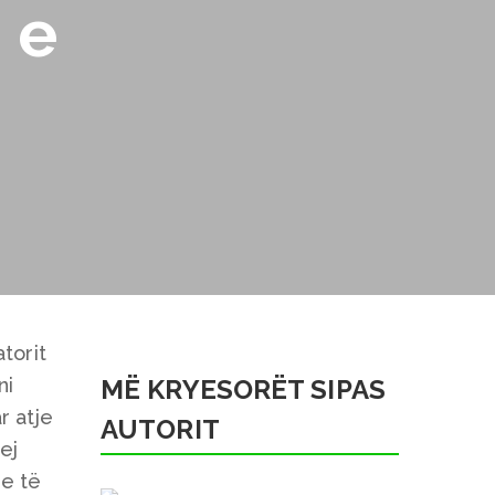
 e
torit
ni
MË KRYESORËT SIPAS
r atje
AUTORIT
ej
je të