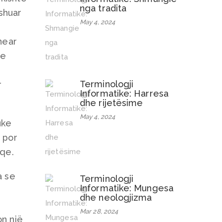
nga tradita
yshuar
May 4, 2024
near
he
Terminologji
r
Informatike: Harresa
dhe rijetësime
May 4, 2024
uke
, por
aqe.
a se
Terminologji
Informatike: Mungesa
dhe neologjizma
Mar 28, 2024
on një