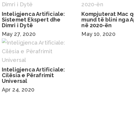
Inteligjenca Artificiale:
Kompjuterat Mac q
Sistemet Ekspert dhe
mund të blini nga 
Dimri i Dytë
në 2020-ën
May 27, 2020
May 10, 2020
Inteligjenca Artificiale:
Cilësia e Përafrimit
Universal
Apr 24, 2020