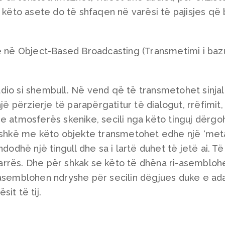
i këto asete do të shfaqen në varësi të pajisjes që
he në Object-Based Broadcasting (Transmetimi i baz
io si shembull. Në vend që të transmetohet sinjali
jë përzierje të parapërgatitur të dialogut, rrëfimit,
e atmosferës skenike, secili nga këto tinguj dërgoh
ashkë me këto objekte transmetohet edhe një ‘met
dodhë një tingull dhe sa i lartë duhet të jetë ai. Të
rrës. Dhe për shkak se këto të dhëna ri-asembloh
-asemblohen ndryshe për secilin dëgjues duke e ad
it të tij.