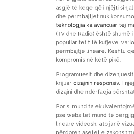
asgjë të keqe që i njëjti sinj
dhe përmbajtjet nuk konsumoh
teknologjia ka avancuar tej 
(TV dhe Radio) është shumë i 
popullaritetit të kufjeve, var
përmbajtje lineare. Kështu që d
kompromis në këtë pikë.
Programuesit dhe dizenjuesi
krijuar
dizajnin responsiv
. I n
dizajni dhe ndërfaqja përshta
Por si mund ta ekuivalentojmë
pse websitet mund të përgjig
lineare videosh, ato janë viz
përdoren asetet e zakonshme s