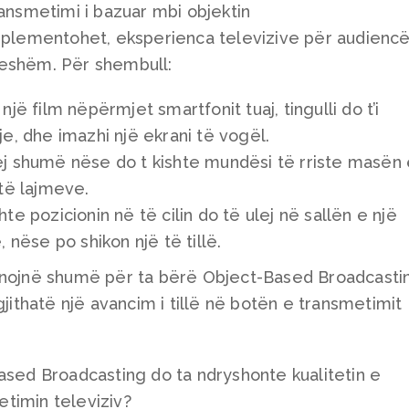
ransmetimi i bazuar mbi objektin
implementohet, eksperienca televizive për audienc
jeshëm. Për shembull:
jë film nëpërmjet smartfonit tuaj, tingulli do t’i
e, dhe imazhi një ekrani të vogël.
ej shumë nëse do t kishte mundësi të rriste masën
 të lajmeve.
te pozicionin në të cilin do të ulej në sallën e një
 nëse po shikon një të tillë.
unojnë shumë për ta bërë Object-Based Broadcasti
gjithatë një avancim i tillë në botën e transmetimit
ased Broadcasting do ta ndryshonte kualitetin e
timin televiziv?