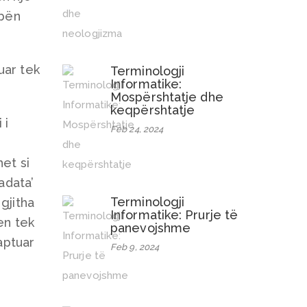
 bën
uar tek
Terminologji
Informatike:
Mospërshtatje dhe
keqpërshtatje
 i
Feb 24, 2024
et si
adata’
Terminologji
 gjitha
Informatike: Prurje të
en tek
panevojshme
aptuar
Feb 9, 2024