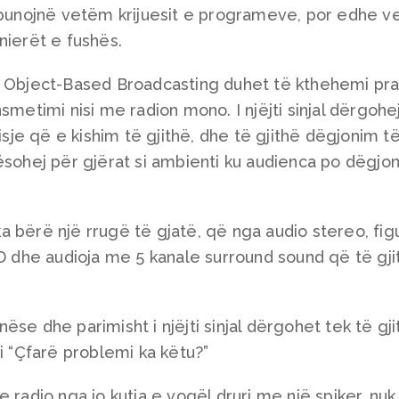
o punojnë vetëm krijuesit e programeve, por edhe v
nierët e fushës.
ë Object-Based Broadcasting duhet të kthehemi pr
smetimi nisi me radion mono. I njëjti sinjal dërgohe
jisje që e kishim të gjithë, dhe të gjithë dëgjonim t
ësohej për gjërat si ambienti ku audienca po dëgjo
 bërë një rrugë të gjatë, që nga audio stereo, fig
HD dhe audioja me 5 kanale surround sound që të gji
se dhe parimisht i njëjti sinjal dërgohet tek të gji
i “Çfarë problemi ka këtu?”
 radio nga jo kutia e vogël druri me një spiker, nuk