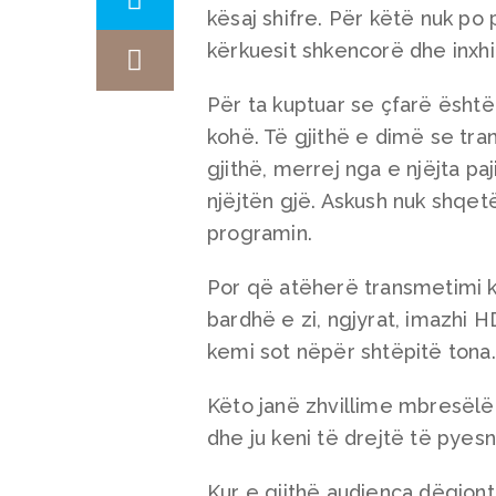
kësaj shifre. Për këtë nuk p
kërkuesit shkencorë dhe inxhi
Për ta kuptuar se çfarë ësht
kohë. Të gjithë e dimë se tran
gjithë, merrej nga e njëjta pa
njëjtën gjë. Askush nuk shqet
programin.
Por që atëherë transmetimi ka
bardhë e zi, ngjyrat, imazhi 
kemi sot nëpër shtëpitë tona.
Këto janë zhvillime mbresëlënë
dhe ju keni të drejtë të pyesn
Kur e gjithë audienca dëgjonte