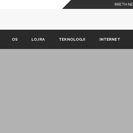
RRETH NE
 celulare
shkarkimit nuk është në
OS
LOJRA
TEKNOLOGJI
INTERNET
Phone X duhet t’i dijë