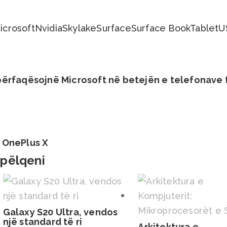
icrosoft
Nvidia
Skylake
Surface
Surface Book
Tablet
U
përfaqësojnë Microsoft në betejën e telefonave 
 OnePlus X
 pëlqeni
Galaxy S20 Ultra, vendos
një standard të ri
Arkitektura e