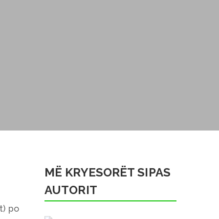
MË KRYESORËT SIPAS
AUTORIT
t) po