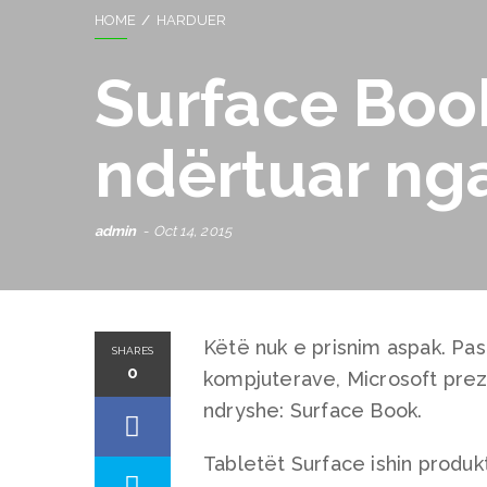
HOME
HARDUER
Surface Book
ndërtuar ng
admin
Oct 14, 2015
Këtë nuk e prisnim aspak. Pas
SHARES
0
kompjuterave, Microsoft prez
ndryshe: Surface Book.
Tabletët Surface ishin produk