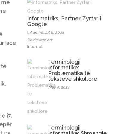
i me
he
Informatriks, Partner Zyrtar i
Google
Admin
Jul 6, 2024
të
Reviewed on:
urface
Internet
Terminologji
 të
Informatike:
Problematika të
teksteve shkollore
ik.
May 4, 2024
e i7.
tepër
Terminologji
tura
Informatike: Shmangie