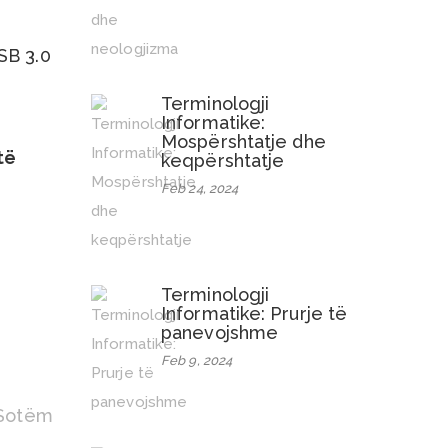
SB 3.0
Terminologji
Informatike:
Mospërshtatje dhe
të
keqpërshtatje
Feb 24, 2024
Terminologji
Informatike: Prurje të
panevojshme
Feb 9, 2024