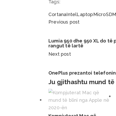
Tags:
Cortana
Intel
Laptop
MicroSD
M
Previous post
Lumia 950 dhe 950 XL do të 
rangut të lartë
Next post
OnePlus prezantoi telefonin
Ju gjithashtu mund të
Kompjuterat Mac që