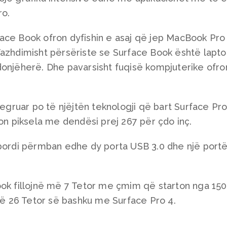
ro.
ace Book ofron dyfishin e asaj që jep MacBook Pro
azhdimisht përsëriste se Surface Book është lapto
onjëherë. Dhe pavarsisht fuqisë kompjuterike ofro
tegruar po të njëjtën teknologji që bart Surface Pro
ion piksela me dendësi prej 267 për çdo inç.
 bordi përmban edhe dy porta USB 3.0 dhe një port
ook fillojnë më 7 Tetor me çmim që starton nga 15
 më 26 Tetor së bashku me Surface Pro 4.