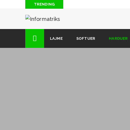
TRENDING
Blog: Të “piqesh” nga rrezatimi radioaktiv i antenave
Si të hakojmë lojrat për Android (2 mënyra)
Si të shkarkoni muzikë nga Soundcloud (kur opsioni i 
LAJME
SOFTUER
HARDUER
dizpozicion)
12 këshilla dhe truke të fshehura që çdo përdorues i i