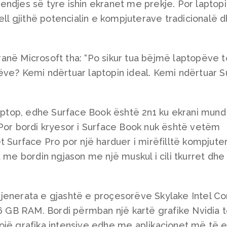
endjes së tyre ishin ekranet me prekje. Por laptop
ell gjithë potencialin e kompjuterave tradicionalë d
 pranë Microsoft tha: “Po sikur tua bëjmë laptopëve 
ëve? Kemi ndërtuar laptopin ideal. Kemi ndërtuar S
laptop, edhe Surface Book është 2n1 ku ekrani mund
 Por bordi kryesor i Surface Book nuk është vetëm
 Surface Pro por një harduer i mirëfilltë kompjuter
 me bordin ngjason me një muskul i cili tkurret dhe
jenerata e gjashtë e proçesorëve Skylake Intel Cor
16 GB RAM. Bordi përmban një kartë grafike Nvidia 
ojë grafika intensive edhe me aplikacionet më të e