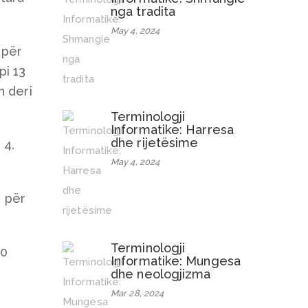
nga tradita
May 4, 2024
 për
pi 13
n deri
Terminologji
Informatike: Harresa
dhe rijetësime
 4.
May 4, 2024
ë për
Terminologji
00
Informatike: Mungesa
dhe neologjizma
Mar 28, 2024