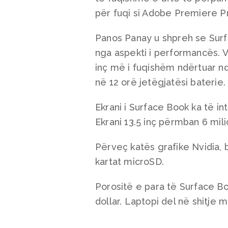
për fuqi si Adobe Premiere P
Panos Panay u shpreh se Surf
nga aspekti i performancës. V
inç më i fuqishëm ndërtuar nd
në 12 orë jetëgjatësi baterie.
Ekrani i Surface Book ka të in
Ekrani 13.5 inç përmban 6 mil
Përveç katës grafike Nvidia,
kartat microSD.
Porositë e para të Surface B
dollar. Laptopi del në shitje