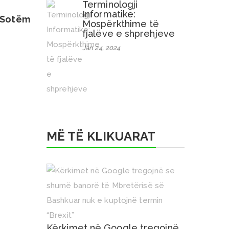
Terminologji
Informatike:
 Sotëm
Mospërkthime të
fjalëve e shprehjeve
Jan 24, 2024
MË TË KLIKUARAT
Kërkimet në Google tregojnë