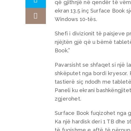
që gjithnjë në qendër të vëm
ekran 13.5 inç Surface Book sj
Windows 10-tës.
Shefi i divizionit të paisjeve
njëjtën gjë që u bëmë tablet
Book.”
Pavarsisht se shfaqet si një 
shkëputet nga bordi kryesor.
tastierë siç ndodh me tabletët
Paneli ku ekrani bashkëngjitet
zgjerohet.
Surface Book fuqizohet nga g
Ka një hardisk deri 1 TB dhe 
të fuqishme e aftë të përpun