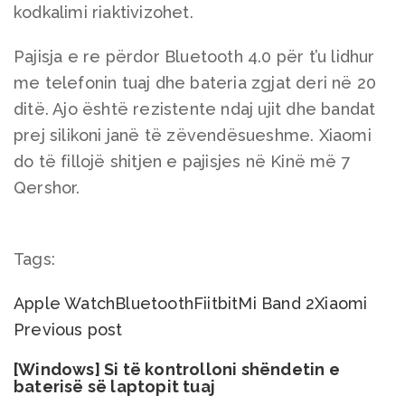
kodkalimi riaktivizohet.
Pajisja e re përdor Bluetooth 4.0 për t’u lidhur
me telefonin tuaj dhe bateria zgjat deri në 20
ditë. Ajo është rezistente ndaj ujit dhe bandat
prej silikoni janë të zëvendësueshme. Xiaomi
do të fillojë shitjen e pajisjes në Kinë më 7
Qershor.
Tags:
Apple Watch
Bluetooth
Fiitbit
Mi Band 2
Xiaomi
Previous post
[Windows] Si të kontrolloni shëndetin e
baterisë së laptopit tuaj