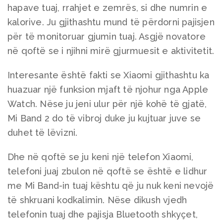
hapave tuaj, rrahjet e zemrës, si dhe numrin e
kalorive. Ju gjithashtu mund të përdorni pajisjen
për të monitoruar gjumin tuaj. Asgjë novatore
në qoftë se i njihni mirë gjurmuesit e aktivitetit.
Interesante është fakti se Xiaomi gjithashtu ka
huazuar një funksion mjaft të njohur nga Apple
Watch. Nëse ju jeni ulur për një kohë të gjatë,
Mi Band 2 do të vibroj duke ju kujtuar juve se
duhet të lëvizni.
Dhe në qoftë se ju keni një telefon Xiaomi,
telefoni juaj zbulon në qoftë se është e lidhur
me Mi Band-in tuaj kështu që ju nuk keni nevojë
të shkruani kodkalimin. Nëse dikush vjedh
telefonin tuaj dhe pajisja Bluetooth shkyçet,