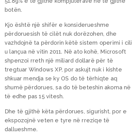
51.89% e të gjithë kompjuterave në të gjithë
botën.
Kjo është një shifër e konsiderueshme
përdoruesish të cilët nuk dorëzohen, dhe
vazhdojnë ta përdorin këtë sistem operimi i cili
u lançua në vitin 2011. Në ato kohë, Microsoft
shpenzoi rreth një miliard dollarë për të
tregtuar Windows XP, por askujt nuk i kishte
shkuar mendja se ky OS do të tërhiqte aq
shumë përdorues, sa do të beteshin akoma në
të edhe pas 15 vitesh.
Dhe të gjithë këta përdorues, sigurisht, por e
ekspozojnë veten e tyre në rreziqe të
dallueshme.