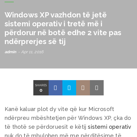
Windows XP vazhdon të jetë
sistemi operativ i tretë më i
përdorur në botë edhe 2 vite pas
ndërprerjes së tij
admin
Apr 11, 2016
SHARES
0
Kanë kaluar plot dy vite që kur Microsoft
ndërpreu mbështetjen për Windows XP, çka do
të thotë se përdoruesit e këtij
sistemi operativ
nuk do të mbulohen më me përditësime të