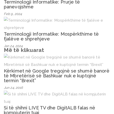
Terminologji Informatike: Prurje të
panevojshme
Feb 9, 2024
Terminologji Informatike: Mospërkthime të
fjalëve e shprehjeve
Jan 24, 2024
Më të klikuarat
Kërkimet në Google tregojnë se shumë banorë
të Mbretërisë së Bashkuar nuk e kuptojnë
termin “Brexit”
Jun 24, 2016
Si të shihni LIVE TV dhe DigitALB falas në
kompjuterin tuaj