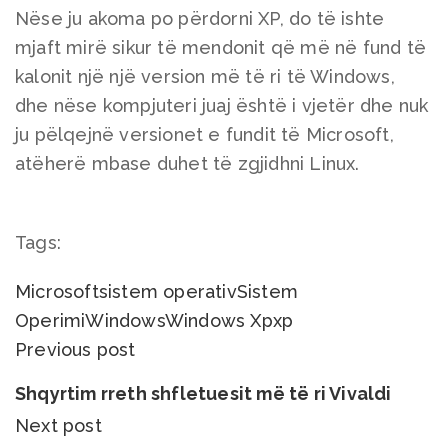
Nëse ju akoma po përdorni XP, do të ishte
mjaft mirë sikur të mendonit që më në fund të
kalonit një një version më të ri të Windows,
dhe nëse kompjuteri juaj është i vjetër dhe nuk
ju pëlqejnë versionet e fundit të Microsoft,
atëherë mbase duhet të zgjidhni Linux.
Tags:
Microsoft
sistem operativ
Sistem
Operimi
Windows
Windows Xp
xp
Previous post
Shqyrtim rreth shfletuesit më të ri Vivaldi
Next post