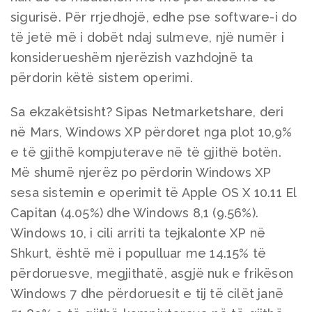
sigurisë. Për rrjedhojë, edhe pse software-i do
të jetë më i dobët ndaj sulmeve, një numër i
konsiderueshëm njerëzish vazhdojnë ta
përdorin këtë sistem operimi.
Sa ekzakëtsisht? Sipas Netmarketshare, deri
në Mars, Windows XP përdoret nga plot 10,9%
e të gjithë kompjuterave në të gjithë botën.
Më shumë njerëz po përdorin Windows XP
sesa sistemin e operimit të Apple OS X 10.11 El
Capitan (4.05%) dhe Windows 8,1 (9.56%).
Windows 10, i cili arriti ta tejkalonte XP në
Shkurt, është më i populluar me 14.15% të
përdoruesve, megjithatë, asgjë nuk e frikëson
Windows 7 dhe përdoruesit e tij të cilët janë