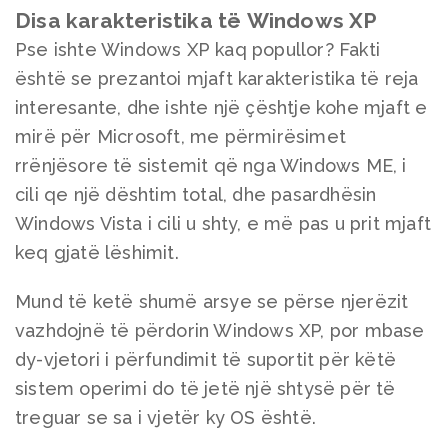
Disa karakteristika të Windows XP
Pse ishte Windows XP kaq popullor? Fakti
është se prezantoi mjaft karakteristika të reja
interesante, dhe ishte një çështje kohe mjaft e
mirë për Microsoft, me përmirësimet
rrënjësore të sistemit që nga Windows ME, i
cili qe një dështim total, dhe pasardhësin
Windows Vista i cili u shty, e më pas u prit mjaft
keq gjatë lëshimit.
Mund të ketë shumë arsye se përse njerëzit
vazhdojnë të përdorin Windows XP, por mbase
dy-vjetori i përfundimit të suportit për këtë
sistem operimi do të jetë një shtysë për të
treguar se sa i vjetër ky OS është.