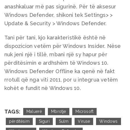
anashkaluar më pas sigurinë. Për të aksesur
Windows Defender, shikoni tek Settings> >
Update & Security > Windows Defender.
Tani për tani, kjo karakteristikë është në
dispozicion vetëm për Windows Insider. Nëse
nuk jeni një i tillë, mbani një sy hapur për
përditësimin e ardhshëm të Windows 10.
Windows Defender Offline ka qenë në fakt
rrotull që nga viti 2011, por u integrua vetëm
kohët e fundit në Windows 10.
TAGS:
Maluerë
Mbrotje
Microsoft
përditësim
Siguri
Sulm
Viruse
Windows