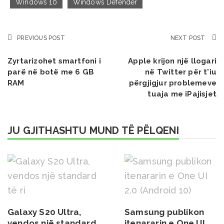
Windows 10
Windows Defender
PREVIOUS POST
NEXT POST
Zyrtarizohet smartfoni i
Apple krijon një llogari
parë në botë me 6 GB
në Twitter për t'iu
RAM
përgjigjur problemeve
tuaja me iPajisjet
JU GJITHASHTU MUND TË PËLQENI
Galaxy S20 Ultra,
Samsung publikon
vendos një standard
itenararin e One UI