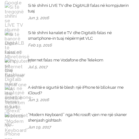
Si të shihni LIVE TV dhe DigitALB falas në kompjuterin
tuaj
Jun 3, 2016
Si të shihni kanalet e TV dhe Digitalb falas në
smartphone-in tuaj nëpërmjet VLC
Feb 19, 2016
Internet falas me Vodafone dhe Telekom
Jul 5, 2017
A është e sigurtë të blesh një iPhone të bllokuar me
iCloud?
Jun 3, 2016
“Modern Keyboard” nga Microsoft vjen me një skaner
shenjash gishtash
Jun 19, 2017