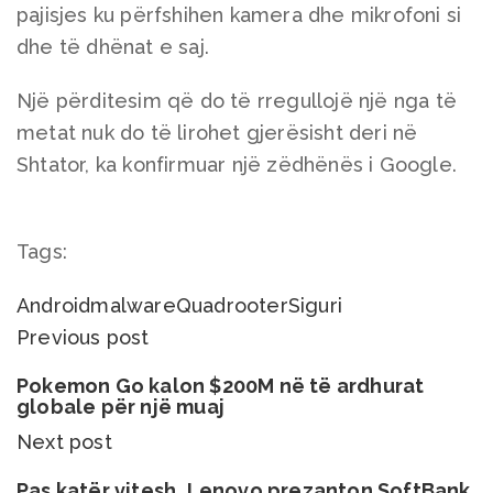
pajisjes ku përfshihen kamera dhe mikrofoni si
dhe të dhënat e saj.
Një përditesim që do të rregullojë një nga të
metat nuk do të lirohet gjerësisht deri në
Shtator, ka konfirmuar një zëdhënës i Google.
Tags:
Android
malware
Quadrooter
Siguri
Previous post
Pokemon Go kalon $200M në të ardhurat
globale për një muaj
Next post
Pas katër vitesh, Lenovo prezanton SoftBank