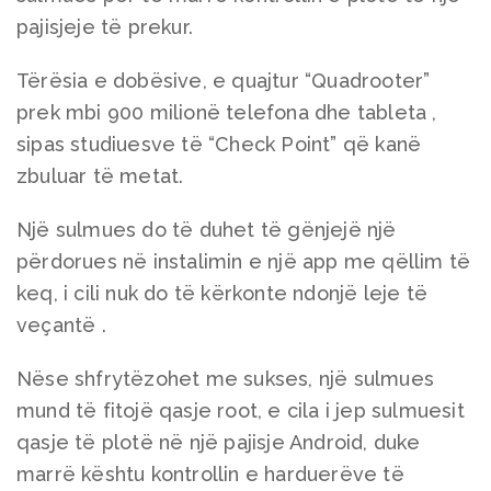
pajisjeje të prekur.
Tërësia e dobësive, e quajtur “Quadrooter”
prek mbi 900 milionë telefona dhe tableta ,
sipas studiuesve të “Check Point” që kanë
zbuluar të metat.
Një sulmues do të duhet të gënjejë një
përdorues në instalimin e një app me qëllim të
keq, i cili nuk do të kërkonte ndonjë leje të
veçantë .
Nëse shfrytëzohet me sukses, një sulmues
mund të fitojë qasje root, e cila i jep sulmuesit
qasje të plotë në një pajisje Android, duke
marrë kështu kontrollin e harduerëve të