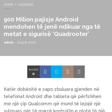
HOME
ANDROID
900 Milion pajisje Android
mendohen të jenë ndikuar nga të
metat e sigurisë ‘Quadrooter’
admin
Aug 8, 2016
SHARES
0
Katër dobësitë e sapo zbuluara gjenden në
telefonat Android dhe tableta që përfshihen
me një çip Qualcomm që mund të lejojë një
sulmues për të marrë kontrollin e plotë të një