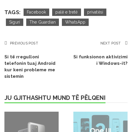
TAGS:
Facebook
palë e tretë
privatësi
Siguri
The Guardian
WhatsApp
PREVIOUS POST
NEXT POST
Si të rregulloni
Si funksionon aktivizimi
telefonin tuaj Android
i Windows-it?
kur keni probleme me
sistemin
JU GJITHASHTU MUND TË PËLQENI