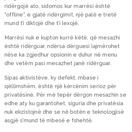
ridërgojë ato, sidomos kur marrësi është
“offline”, e gjatë ridërgimit, një palë e tretë
mund t’i diktojë dhe t’i lexojë.
Marrësi nuk e kupton kurrë këtë, që mesazhi
është ridërguar, ndërsa dërguesi lajmërohet
nëse ka zgjedhur opsionin e duhur në menu
dhe vetëm pasi mesazhet janë ridërguar.
Sipas aktivistëve, ky defekt, mbase i
qëllimshëm, është një kërcënim serioz për
privatësinë. Për më tepër dërgon mesazhin se
edhe aty ku garantohet, siguria dhe privatësia
nuk ekzistojnë dhe se në botën e teknologjisë
asgjë s’mund të mbesë e fshehtë.