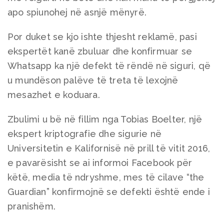
apo spiunohej në asnjë mënyrë.
Por duket se kjo ishte thjesht reklamë, pasi
ekspertët kanë zbuluar dhe konfirmuar se
Whatsapp ka një defekt të rëndë në siguri, që
u mundëson palëve të treta të lexojnë
mesazhet e koduara.
Zbulimi u bë në fillim nga Tobias Boelter, një
ekspert kriptografie dhe sigurie në
Universitetin e Kalifornisë në prill të vitit 2016,
e pavarësisht se ai informoi Facebook për
këtë, media të ndryshme, mes të cilave “the
Guardian” konfirmojnë se defekti është ende i
pranishëm.