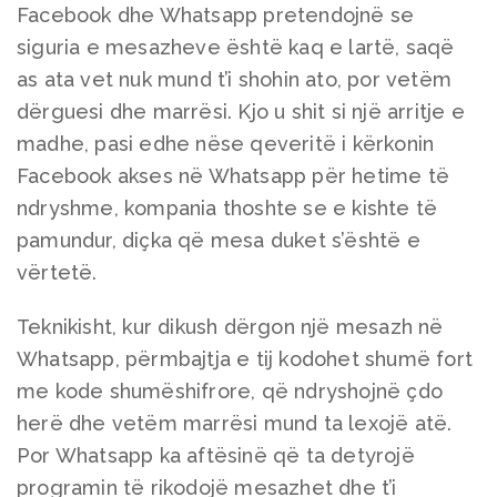
Facebook dhe Whatsapp pretendojnë se
siguria e mesazheve është kaq e lartë, saqë
as ata vet nuk mund t’i shohin ato, por vetëm
dërguesi dhe marrësi. Kjo u shit si një arritje e
madhe, pasi edhe nëse qeveritë i kërkonin
Facebook akses në Whatsapp për hetime të
ndryshme, kompania thoshte se e kishte të
pamundur, diçka që mesa duket s’është e
vërtetë.
Teknikisht, kur dikush dërgon një mesazh në
Whatsapp, përmbajtja e tij kodohet shumë fort
me kode shumëshifrore, që ndryshojnë çdo
herë dhe vetëm marrësi mund ta lexojë atë.
Por Whatsapp ka aftësinë që ta detyrojë
programin të rikodojë mesazhet dhe t’i