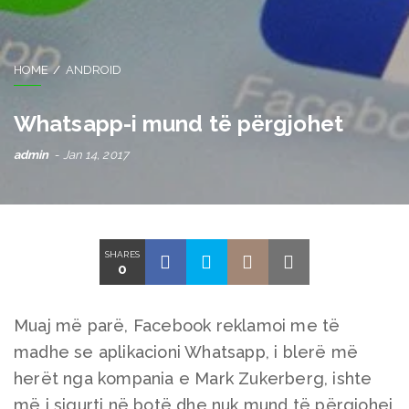
HOME
ANDROID
Whatsapp-i mund të përgjohet
admin
Jan 14, 2017
SHARES
0
Muaj më parë, Facebook reklamoi me të
madhe se aplikacioni Whatsapp, i blerë më
herët nga kompania e Mark Zukerberg, ishte
më i sigurti në botë dhe nuk mund të përgjohej